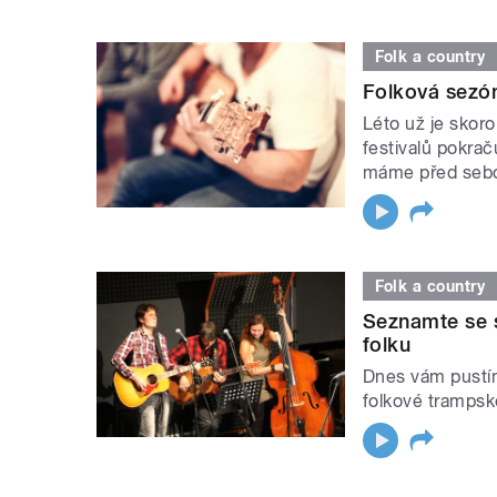
Folk a country
Folková sezón
Léto už je skoro
festivalů pokrač
máme před seb
Folk a country
Seznamte se s
folku
Dnes vám pustí
folkové trampsk