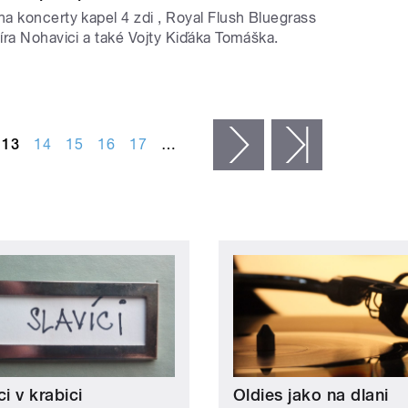
a koncerty kapel 4 zdi , Royal Flush Bluegrass
íra Nohavici a také Vojty Kiďáka Tomáška.
13
14
15
16
17
…
následující ›
poslední »
ci v krabici
Oldies jako na dlani