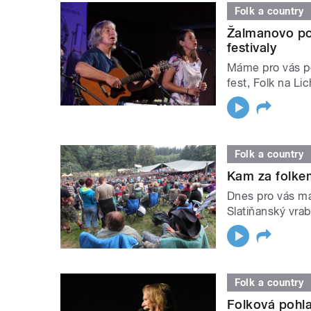
Folk a country
Žalmanovo po
festivaly
Máme pro vás po
fest, Folk na Li
Folk a country
Kam za folkem
Dnes pro vás má
Slatiňanský vrab
Folk a country
Folková pohl