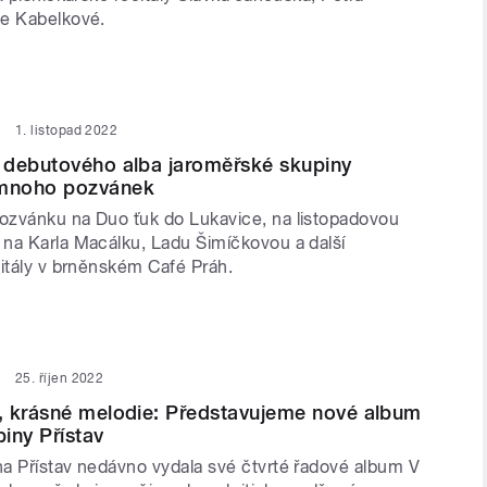
ie Kabelkové.
1. listopad 2022
 debutového alba jaroměřské skupiny
mnoho pozvánek
zvánku na Duo ťuk do Lukavice, na listopadovou
na Karla Macálku, Ladu Šimíčkovou a další
citály v brněnském Café Práh.
25. říjen 2022
, krásné melodie: Představujeme nové album
iny Přístav
a Přístav nedávno vydala své čtvrté řadové album V