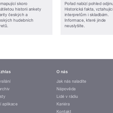
 mapující skoro
Pořad nabízí pohled odjin
tiletou historii ankety
Historická fakta, vztahujíc
arity českých a
interpretům i skladbám.
nských hudebních
Informace, které jinde
retů.
neuslyšíte.
zhlas
O nás
ysílání
Jak nás naladíte
rchiv
Nápověda
sty
Lidé v rádiu
í aplikace
Kariéra
Kontakt