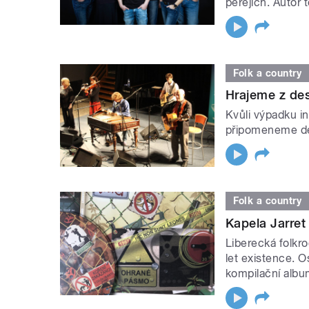
peřejích. Autor 
Folk a country
Hrajeme z des
Kvůli výpadku i
připomeneme des
Folk a country
Kapela Jarret 
Liberecká folkr
let existence. O
kompilační alb