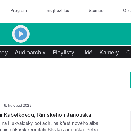
Program
mujRozhlas
Stanice
O r
ady
Audioarchiv
Playlisty
Lidé
Kamery
O
8. listopad 2022
ii Kabelkovou, Rímského i Janouška
a Hukvaldský potlach, na křest nového alba
a písničkářské recitály Slávka Janouška, Petra