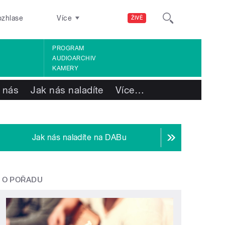
ozhlase
Více
ŽIVĚ
PROGRAM
AUDIOARCHIV
KAMERY
 nás
Jak nás naladíte
Více
…
Jak nás naladíte na DABu
O POŘADU