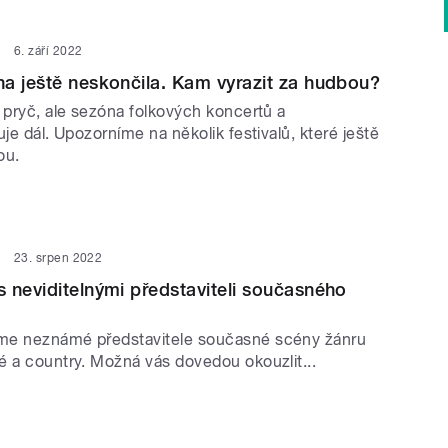
6. září 2022
a ještě neskončila. Kam vyrazit za hudbou?
 pryč, ale sezóna folkových koncertů a
uje dál. Upozorníme na několik festivalů, které ještě
ou.
23. srpen 2022
 neviditelnými představiteli současného
me neznámé představitele současné scény žánru
é a country. Možná vás dovedou okouzlit...