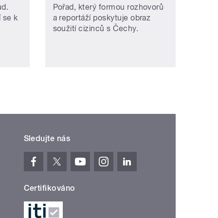
ud.
Pořad, který formou rozhovorů
í se k
a reportáží poskytuje obraz
soužití cizinců s Čechy.
Sledujte nás
Certifikováno