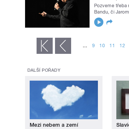
Pozveme třeba n
Bandu, či Jarom
STRÁNKY
…
9
10
11
12
« první
‹ předchozí
DALŠÍ POŘADY
Mezi nebem a zemí
Slaví