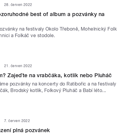
28. červen 2022
zoruhodné best of album a pozvánky na
zvánky na festivaly Okolo Třeboně, Mohelnický Folk
chnici a Folkáč ve stodole.
21. červen 2022
? Zajeďte na vrabčáka, kotlík nebo Pluháč
me pozvánky na koncerty do Ratibořic a na festivaly
čák, Brodský kotlík, Folkový Pluháč a Babí léto...
7. červen 2022
azení plná pozvánek