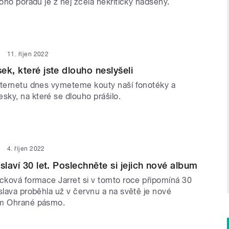
toho pořadu je z něj zcela nekriticky nadšený.
11. říjen 2022
ek, které jste dlouho neslyšeli
nternetu dnes vymeteme kouty naší fonotéky a
ky, na které se dlouho prášilo.
4. říjen 2022
slaví 30 let. Poslechněte si jejich nové album
ocková formace Jarret si v tomto roce připomíná 30
slava proběhla už v červnu a na světě je nové
um Ohrané pásmo.