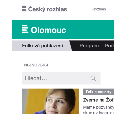
Přejít k hlavnímu obsahu
iRozhlas
Folková pohlazení
Program
Poř
NEJNOVĚJŠÍ
Folk a country
Zveme na Žof
Máme pozvánky n
skupiny Isara, n