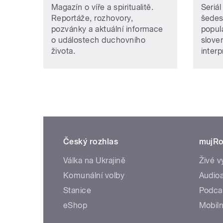
Magazín o víře a spiritualitě.
Seriál
Reportáže, rozhovory,
šedesá
pozvánky a aktuální informace
popul
o událostech duchovního
slove
života.
interp
Český rozhlas
mujRo
Válka na Ukrajině
Živé v
Komunální volby
Audioa
Stanice
Podca
eShop
Mobiln