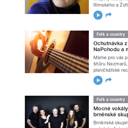
Rímského a Žof
Folk a country
Ochutnávka z
NaPohodu a 
Máme pro vás po
šňůru Nezmarů, 
písničkářské re
Folk a country
Mocné vokály
brněnské skup
Brněnská skupin