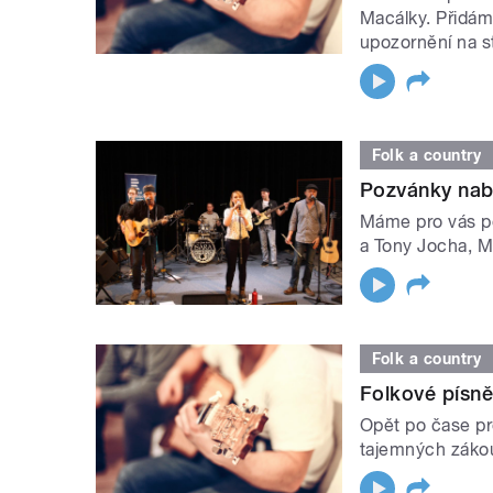
Macálky. Přidám
upozornění na st
Folk a country
Pozvánky nabi
Máme pro vás p
a Tony Jocha, Ma
Folk a country
Folkové písně,
Opět po čase p
tajemných zákou