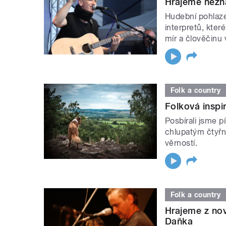
Hrajeme nezn
Hudební pohlaz
interpretů, kter
mír a člověčinu
Folk a country
Folková inspi
Posbírali jsme p
chlupatým čtyřn
věrností.
Folk a country
Hrajeme z no
Daňka