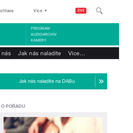
ozhlase
Více
ŽIVĚ
PROGRAM
AUDIOARCHIV
KAMERY
 nás
Jak nás naladíte
Více
…
Jak nás naladíte na DABu
O POŘADU