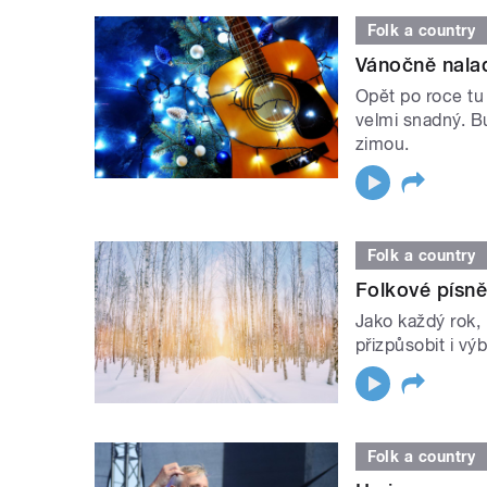
Folk a country
Vánočně nalad
Opět po roce tu
velmi snadný. B
zimou.
Folk a country
Folkové písn
Jako každý rok,
přizpůsobit i výb
Folk a country