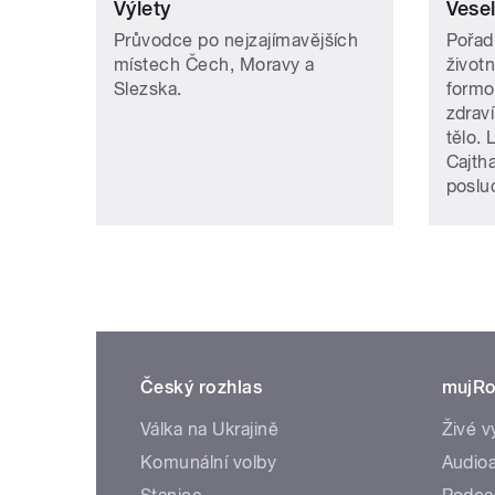
Výlety
Vese
Průvodce po nejzajímavějších
Pořad
místech Čech, Moravy a
život
Slezska.
formo
zdraví
tělo. 
Cajth
poslu
Český rozhlas
mujRo
Válka na Ukrajině
Živé v
Komunální volby
Audioa