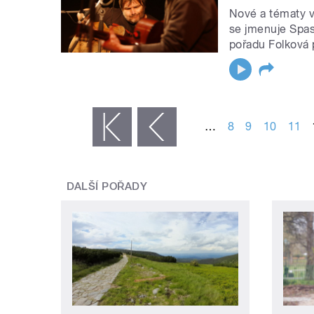
Nové a tématy v
se jmenuje Spas
pořadu Folková 
STRÁNKY
…
8
9
10
11
« první
‹ předchozí
DALŠÍ POŘADY