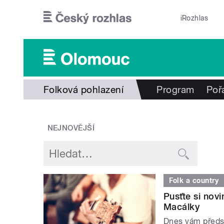
Přejít k hlavnímu obsahu
iRozhlas
Folková pohlazení
Program
Poř
NEJNOVĚJŠÍ
Folk a country
Pusťte si nov
Macálky
Dnes vám předst