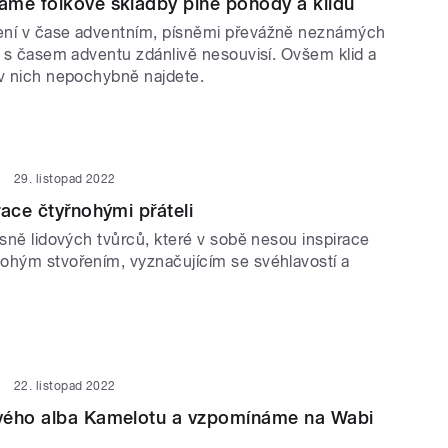
ámé folkové skladby plné pohody a klidu
ení v čase adventním, písněmi převážně neznámých
é s časem adventu zdánlivě nesouvisí. Ovšem klid a
 v nich nepochybně najdete.
29. listopad 2022
race čtyřnohými přáteli
ísně lidových tvůrců, které v sobě nesou inspirace
ohým stvořením, vyznačujícím se svéhlavostí a
22. listopad 2022
vého alba Kamelotu a vzpomínáme na Wabi