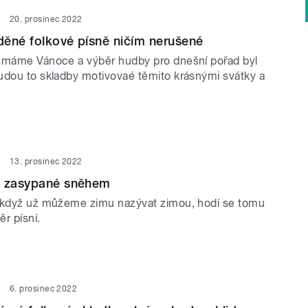
20. prosinec 2022
ěné folkové písně ničím nerušené
 máme Vánoce a výběr hudby pro dnešní pořad byl
udou to skladby motivovaé těmito krásnými svátky a
13. prosinec 2022
ě zasypané sněhem
 když už můžeme zimu nazývat zimou, hodí se tomu
ěr písní.
6. prosinec 2022