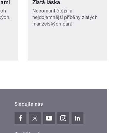
kami
Zlatá láska
ých
Nejromantičtější a
kých,
nejdojemnější příběhy zlatých
manželských párů.
Sledujte nás