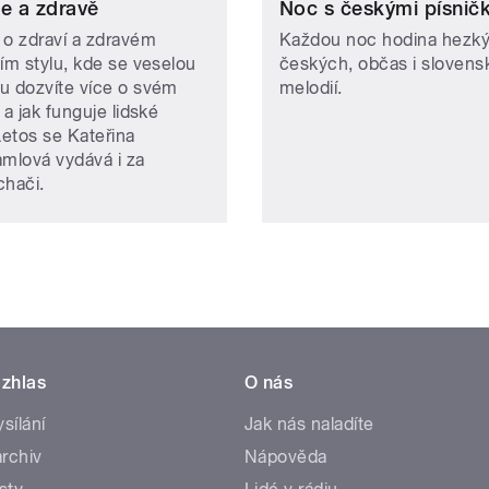
le a zdravě
Noc s českými písnič
 o zdraví a zdravém
Každou noc hodina hezk
ním stylu, kde se veselou
českých, občas i slovens
u dozvíte více o svém
melodií.
 a jak funguje lidské
Letos se Kateřina
amlová vydává i za
chači.
zhlas
O nás
ysílání
Jak nás naladíte
rchiv
Nápověda