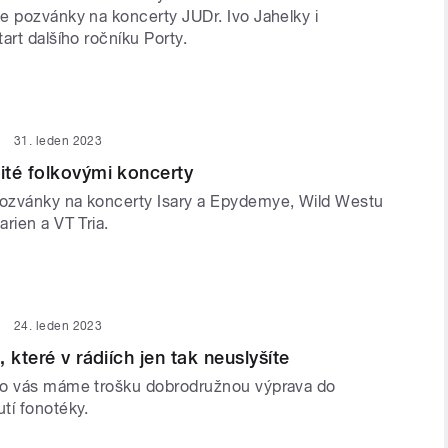
e pozvánky na koncerty JUDr. Ivo Jahelky i
art dalšího ročníku Porty.
31. leden 2023
té folkovými koncerty
ozvánky na koncerty Isary a Epydemye, Wild Westu
rien a VT Tria.
24. leden 2023
 které v rádiích jen tak neuslyšíte
ro vás máme trošku dobrodružnou výprava do
tí fonotéky.