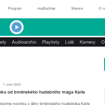
Program
mujRozhlas
Stanice
O r
ady
Audioarchiv
Playlisty
Lidé
Kamery
O
7. únor 2023
inku od brněnského hudebního mága Karla
avíme novinku z dílny brněnského hudebníka Karla