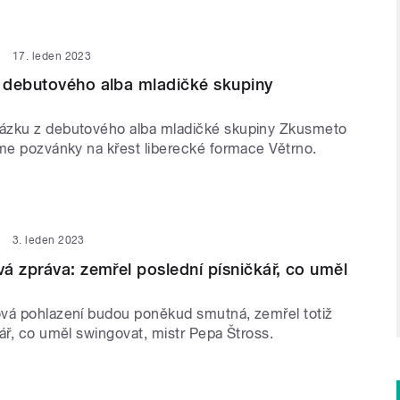
17. leden 2023
 debutového alba mladičké skupiny
ázku z debutového alba mladičké skupiny Zkusmeto
áme pozvánky na křest liberecké formace Větrno.
3. leden 2023
á zpráva: zemřel poslední písničkář, co uměl
vá pohlazení budou poněkud smutná, zemřel totiž
ář, co uměl swingovat, mistr Pepa Štross.