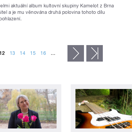
elmi aktuální album kultovní skupiny Kamelot z Brna
itel a je mu věnována druhá polovina tohoto dílu
pohlazení.
12
13
14
15
16
…
následující ›
poslední »