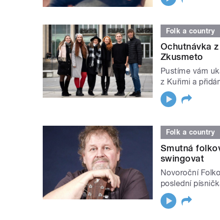
Folk a country
Ochutnávka z
Zkusmeto
Pustíme vám uk
z Kuřimi a přid
Folk a country
Smutná folkov
swingovat
Novoroční Folko
poslední písničk