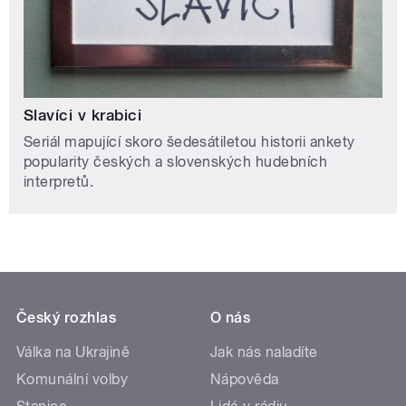
Slavíci v krabici
Seriál mapující skoro šedesátiletou historii ankety
popularity českých a slovenských hudebních
interpretů.
Český rozhlas
O nás
Válka na Ukrajině
Jak nás naladíte
Komunální volby
Nápověda