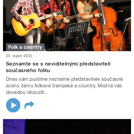
Folk a country
23. srpen 2022
Seznamte se s neviditelnými představiteli
současného folku
Dnes vám pustíme neznámé představitele současné
scény žánru folkové trampské a country. Možná vás
dovedou okouzlit...