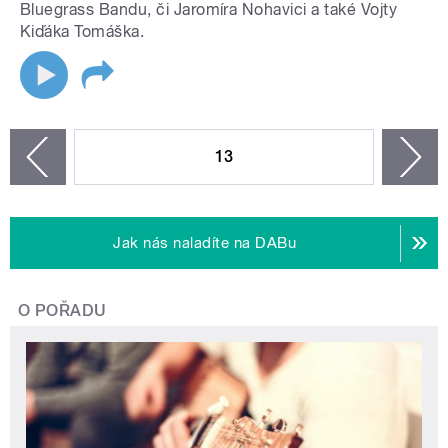
Bluegrass Bandu, či Jaromíra Nohavici a také Vojty
Kiďáka Tomáška.
STRÁNKY
13
n
zí
Jak nás naladíte na DABu
O POŘADU