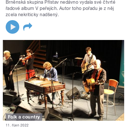
Brněnská skupina Přístav nedávno vydala své čtvrté
řadové album V peřejích. Autor toho pořadu je z něj
zcela nekriticky nadšený.
Folk a country
11. říjen 2022