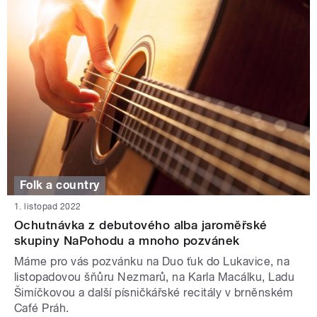
Folk a country
1. listopad 2022
Ochutnávka z debutového alba jaroměřské
skupiny NaPohodu a mnoho pozvánek
Máme pro vás pozvánku na Duo ťuk do Lukavice, na
listopadovou šňůru Nezmarů, na Karla Macálku, Ladu
Šimíčkovou a další písničkářské recitály v brněnském
Café Práh.