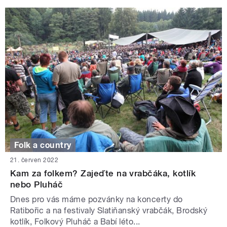
Folk a country
21. červen 2022
Kam za folkem? Zajeďte na vrabčáka, kotlík
nebo Pluháč
Dnes pro vás máme pozvánky na koncerty do
Ratibořic a na festivaly Slatiňanský vrabčák, Brodský
kotlík, Folkový Pluháč a Babí léto...