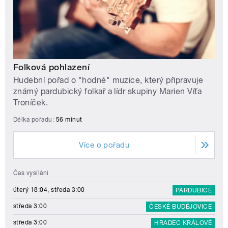
Folková pohlazení
Hudební pořad o "hodné" muzice, který připravuje
známý pardubický folkař a lídr skupiny Marien Víťa
Troníček.
Délka pořadu:
56 minut
Více o pořadu
Čas vysílání
úterý 18:04, středa 3:00
PARDUBICE
středa 3:00
ČESKÉ BUDĚJOVICE
středa 3:00
HRADEC KRÁLOVÉ