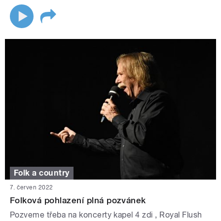
Folk a country
7. červen 2022
Folková pohlazení plná pozvánek
Pozveme třeba na koncerty kapel 4 zdi , Royal Flush