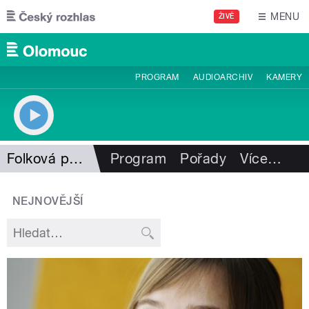
Přejít k hlavnímu obsahu
MENU
ŽIVĚ
PROGRAM
AUDIOARCHIV
KAMERY
Folková pohlazení
Program
Pořady
Více
…
NEJNOVĚJŠÍ