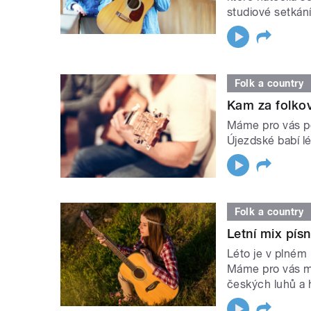
studiové setkán
Folk a country
Kam za folko
Máme pro vás po
Újezdské babí l
Folk a country
Letní mix písn
Léto je v plném 
Máme pro vás mix
českých luhů a 