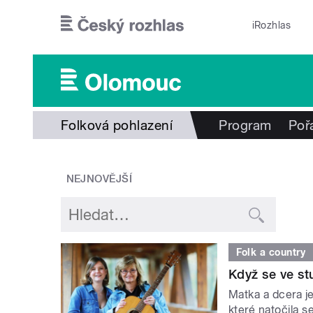
Přejít k hlavnímu obsahu
iRozhlas
Folková pohlazení
Program
Poř
NEJNOVĚJŠÍ
Folk a country
Když se ve st
Matka a dcera j
které natočila s