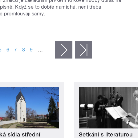
 znalců je základním prvkem folkové hudby důraz na
 písně. Když se to dobře namíchá, není třeba
ě promlouvají samy.
5
6
7
8
9
…
následující ›
poslední »
á sídla střední
Setkání s literaturou