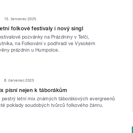
15. červenec 2025
tní folkové festivaly i nový singl
stivalové pozvánky na Prázdniny v Telči,
níka, na Folkování v podhradí ve Vysokém
věny prázdnin u Humpolce.
8. červenec 2025
mix písní nejen k táborákům
pestrý letní mix známých táborákových evergreenů
té poklady soudobých tvůrců folkového žánru.