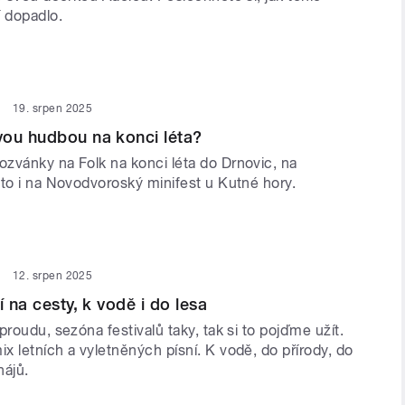
í dopadlo.
19. srpen 2025
vou hudbou na konci léta?
zvánky na Folk na konci léta do Drnovic, na
éto i na Novodvoroský minifest u Kutné hory.
12. srpen 2025
í na cesty, k vodě i do lesa
proudu, sezóna festivalů taky, tak si to pojďme užít.
 letních a vyletněných písní. K vodě, do přírody, do
hájů.