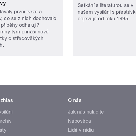
vy
Setkání s literaturou se v
ávaly první tvrze a
našem vysílání s přestáv
y, co se z nich dochovalo
objevuje od roku 1995.
 příběhy odhalují?
mný tým přináší nové
tky o středověkých
h.
zhlas
O nás
ysílání
Jak nás naladíte
rchiv
Nápověda
sty
Lidé v rádiu