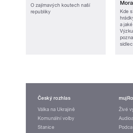
Mora
O zajímavých koutech naší
Kde st
republiky
hrádk
a jaké
Výzku
pozna
sídlec
Český rozhlas
mujRo
Válka na Ukrajině
Živé v
Komunální volby
Audioa
Stanice
Podca