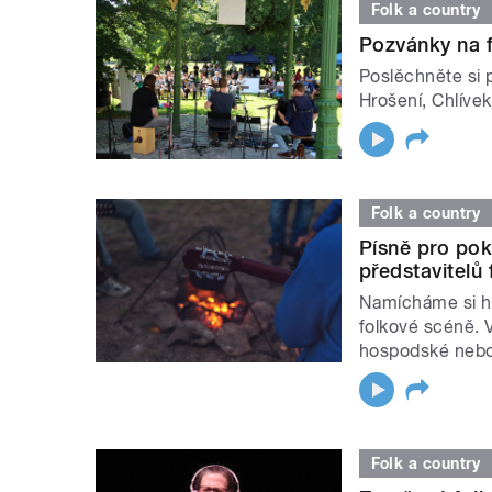
Folk a country
Pozvánky na f
Poslěchněte si p
Hrošení, Chlívek
Folk a country
Písně pro pok
představitelů
Namícháme si ho
folkové scéně. V
hospodské nebo
Folk a country