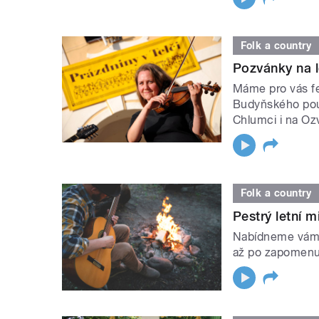
Folk a country
Pozvánky na le
Máme pro vás fe
Budyňského pout
Chlumci i na Oz
Folk a country
Pestrý letní 
Nabídneme vám 
až po zapomenu