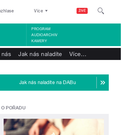
ozhlase
Více
ŽIVĚ
PROGRAM
AUDIOARCHIV
KAMERY
 nás
Jak nás naladíte
Více
…
Jak nás naladíte na DABu
O POŘADU