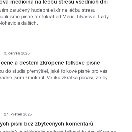
ová medicína na léčbu stresu všedních dní
vám zaručený hudební elixír na léčbu stresu
idali jsme písně tentokrát od Marie Tilšarové, Lady
Nohavicia dalších.
3. červen 2025
čené a deštěm zkropené folkové písně
u do studia přemýšlel, jaké folkové písně pro vás
řádně jsem zmoknul. Venku zkrátka počasí, že by
27. květen 2025
vých písní bez zbytečných komentářů