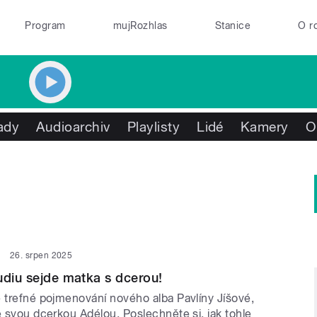
Program
mujRozhlas
Stanice
O r
ady
Audioarchiv
Playlisty
Lidé
Kamery
O
26. srpen 2025
udiu sejde matka s dcerou!
e trefné pojmenování nového alba Pavlíny Jíšové,
e svou dcerkou Adélou. Poslechněte si, jak tohle