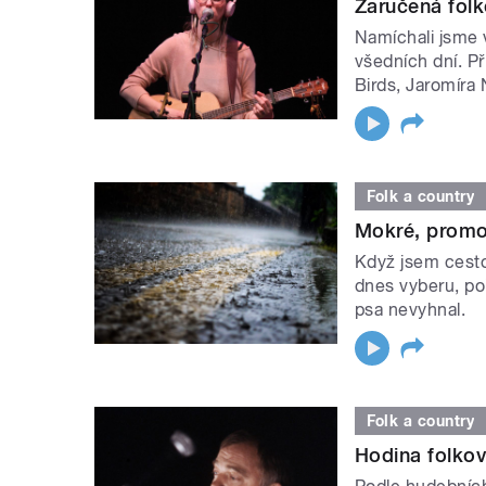
Zaručená folk
Namíchali jsme 
všedních dní. Př
Birds, Jaromíra 
Folk a country
Mokré, promo
Když jsem cesto
dnes vyberu, po
psa nevyhnal.
Folk a country
Hodina folko