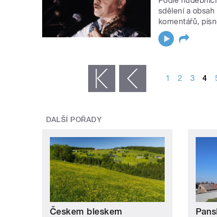
Podle hudebních
sdělení a obsah
komentářů, písn
STRÁNKY
1
2
3
4
« první
‹ předchozí
DALŠÍ POŘADY
Českem bleskem
Pansk