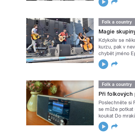
Folk a country
Magie skupin
Kdykoliv se něk
kurzu, pak v ne
chybět jméno 
Folk a country
Při folkových
Poslechněte si Fo
se může potkat
koukat Do mrak