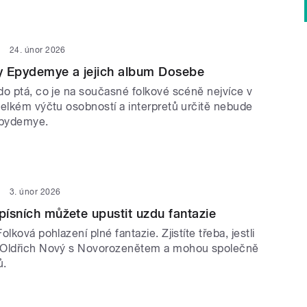
24. únor 2026
y Epydemye a jejich album Dosebe
do ptá, co je na současné folkové scéně nejvíce v
velkém výčtu osobností a interpretů určitě nebude
Epydemye.
3. únor 2026
 písních můžete upustit uzdu fantazie
lková pohlazení plné fantazie. Zjistíte třeba, jestli
 Oldřich Nový s Novorozenětem a mohou společně
ů.