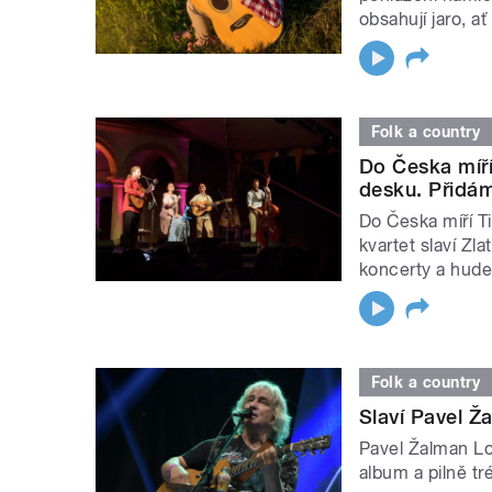
obsahují jaro, a
Folk a country
Do Česka míří 
desku. Přidám
Do Česka míří Ti
kvartet slaví Z
koncerty a hude
Folk a country
Slaví Pavel Ž
Pavel Žalman Lo
album a pilně tr