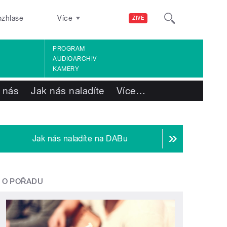
ozhlase
Více
ŽIVĚ
PROGRAM
AUDIOARCHIV
KAMERY
 nás
Jak nás naladíte
Více
…
Jak nás naladíte na DABu
O POŘADU