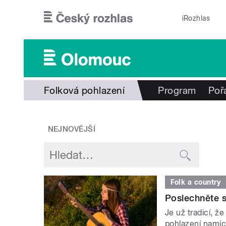
Přejít k hlavnímu obsahu
iRozhlas
Folková pohlazení
Program
Poř
NEJNOVĚJŠÍ
Folk a country
Poslechněte si
Je už tradicí, ž
pohlazení namích