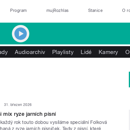
Program
mujRozhlas
Stanice
O r
ady
Audioarchiv
Playlisty
Lidé
Kamery
O
31. březen 2026
 mix ryze jarních písní
e každý rok touto dobou vysíláme speciální Folková
aná z ryze jarních písniček. Tedy z písní, které