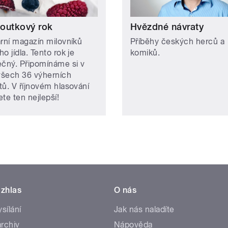
outkový rok
Hvězdné návraty
ární magazín milovníků
Příběhy českých herců a
o jídla. Tento rok je
komiků.
ečný. Připomínáme si v
šech 36 výherních
tů. V říjnovém hlasování
te ten nejlepší!
zhlas
O nás
ysílání
Jak nás naladíte
rchiv
Nápověda