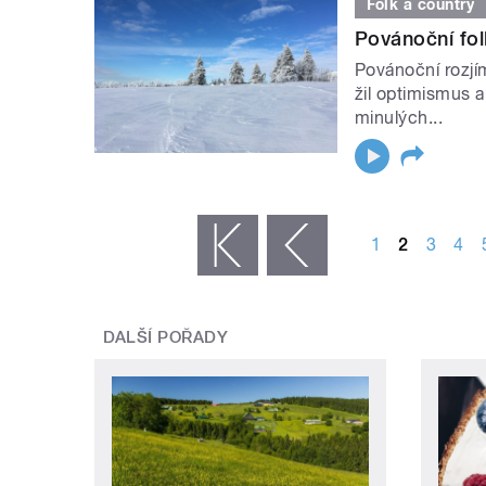
Folk a country
Povánoční fol
Povánoční rozjím
žil optimismus 
minulých...
STRÁNKY
1
2
3
4
« první
‹ předchozí
DALŠÍ POŘADY