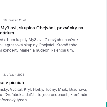
10. březen 2026
My3.avi, skupina Obejváci, pozvánky na
ndárium
é album kapely My3.avi. Z nových nahrávek
 bluegrassová skupiny Obejváci. Kromě toho
ní koncerty Marien a hudební kalendárium.
3. březen 2026
čí v písních
ký, Vyčítal, Kryl, Horký, Tučný, Mišík, Braunová,
, Dvořáček a další... to jsou osobnosti, které nám
í březnový týden.