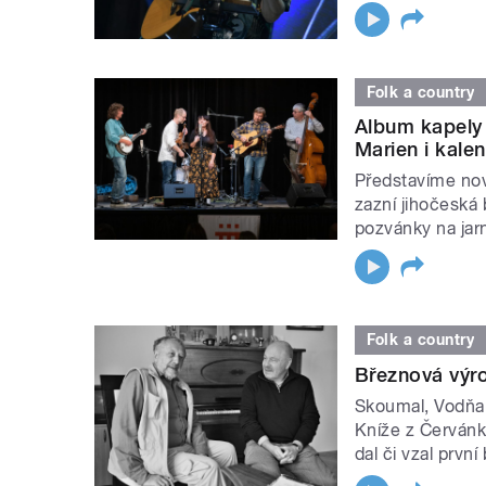
Folk a country
Album kapely 
Marien i kale
Představíme nov
zazní jihočeská
pozvánky na jar
Folk a country
Březnová výro
Skoumal, Vodňans
Kníže z Červánku
dal či vzal prvn