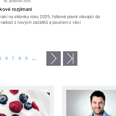
30. prosinec 2025
kové rozjímaní
ání na sklonku roku 2025, folkové písně vlévající do
a radost z nových začátků a poučení z věcí
5
6
7
8
9
…
následující ›
poslední »