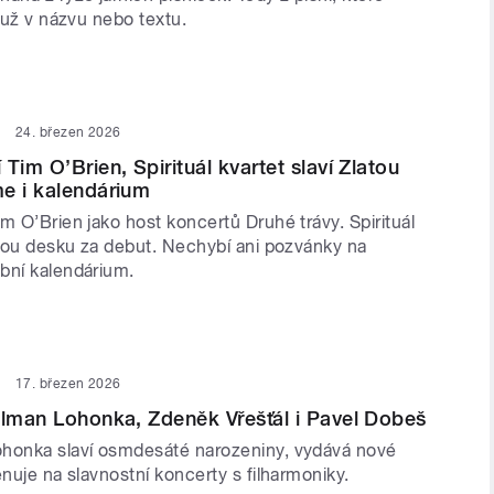
ť už v názvu nebo textu.
24. březen 2026
Tim O’Brien, Spirituál kvartet slaví Zlatou
e i kalendárium
m O’Brien jako host koncertů Druhé trávy. Spirituál
latou desku za debut. Nechybí ani pozvánky na
bní kalendárium.
17. březen 2026
alman Lohonka, Zdeněk Vřešťál i Pavel Dobeš
honka slaví osmdesáté narozeniny, vydává nové
énuje na slavnostní koncerty s filharmoniky.