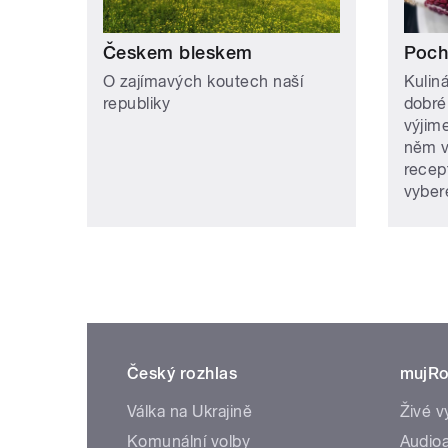
Českem bleskem
Poch
O zajímavých koutech naší
Kulin
republiky
dobréh
výjim
něm v
recep
vybere
Český rozhlas
mujRo
Válka na Ukrajině
Živé v
Komunální volby
Audioa