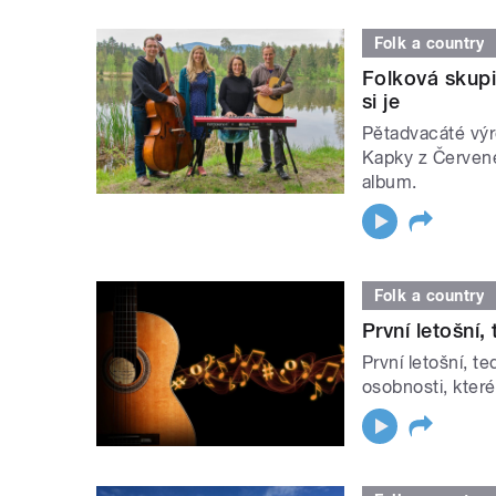
Folk a country
Folková skupi
si je
Pětadvacáté výr
Kapky z Červené
album.
Folk a country
První letošní,
První letošní, t
osobnosti, které