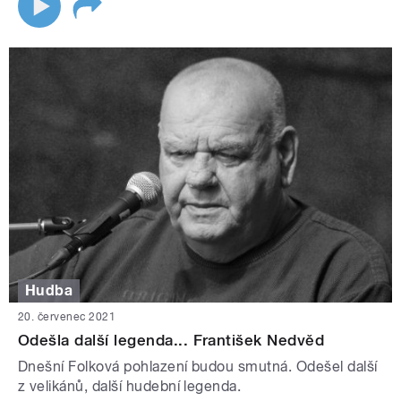
Hudba
20. červenec 2021
Odešla další legenda... František Nedvěd
Dnešní Folková pohlazení budou smutná. Odešel další
z velikánů, další hudební legenda.