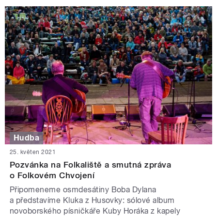
Hudba
25. květen 2021
Pozvánka na Folkaliště a smutná zpráva
o Folkovém Chvojení
Připomeneme osmdesátiny Boba Dylana
a představíme Kluka z Husovky: sólové album
novoborského písničkáře Kuby Horáka z kapely