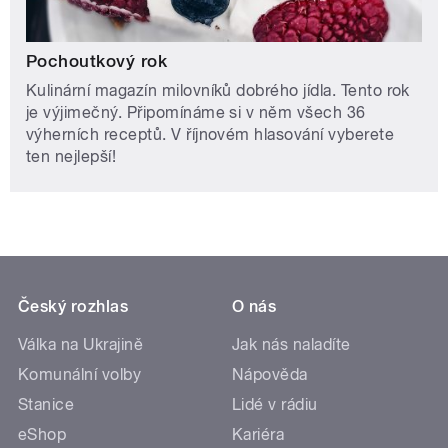
Pochoutkový rok
Kulinární magazín milovníků dobrého jídla. Tento rok
je výjimečný. Připomínáme si v něm všech 36
výherních receptů. V říjnovém hlasování vyberete
ten nejlepší!
Český rozhlas
O nás
Válka na Ukrajině
Jak nás naladíte
Komunální volby
Nápověda
Stanice
Lidé v rádiu
eShop
Kariéra