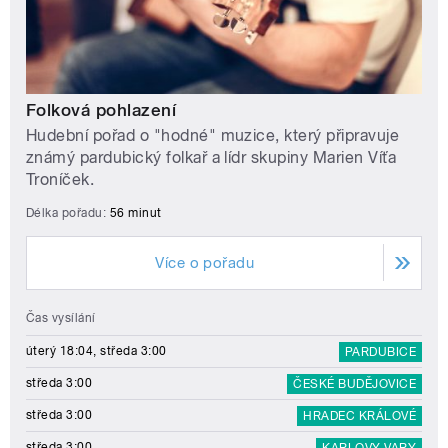
Folková pohlazení
Hudební pořad o "hodné" muzice, který připravuje
známý pardubický folkař a lídr skupiny Marien Víťa
Troníček.
Délka pořadu:
56 minut
Více o pořadu
Čas vysílání
úterý 18:04, středa 3:00
PARDUBICE
středa 3:00
ČESKÉ BUDĚJOVICE
středa 3:00
HRADEC KRÁLOVÉ
středa 3:00
KARLOVY VARY