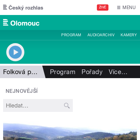
Přejít k hlavnímu obsahu
MENU
ŽIVĚ
PROGRAM
AUDIOARCHIV
KAMERY
Folková pohlazení
Program
Pořady
Více
…
NEJNOVĚJŠÍ