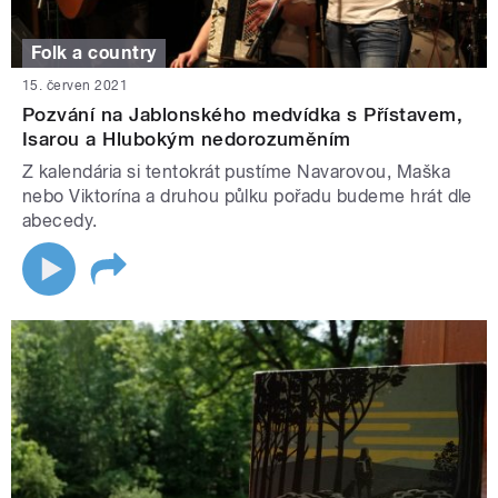
Folk a country
15. červen 2021
Pozvání na Jablonského medvídka s Přístavem,
Isarou a Hlubokým nedorozuměním
Z kalendária si tentokrát pustíme Navarovou, Maška
nebo Viktorína a druhou půlku pořadu budeme hrát dle
abecedy.