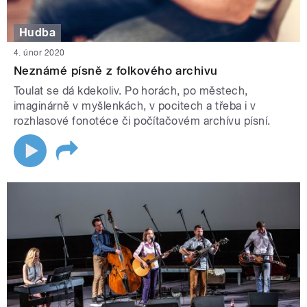
Hudba
4. únor 2020
Neznámé písně z folkového archivu
Toulat se dá kdekoliv. Po horách, po městech,
imaginárně v myšlenkách, v pocitech a třeba i v
rozhlasové fonotéce či počítačovém archívu písní.