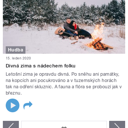
Hudba
15. leden 2020
Divná zima s nádechem folku
Letošní zima je opravdu divná. Po sněhu ani památky,
na kopcích ani pocukrováno a v tuzemských horách
tak na odření skluznic. A fauna a flóra se probouzí jak v
březnu.
STRÁNKY