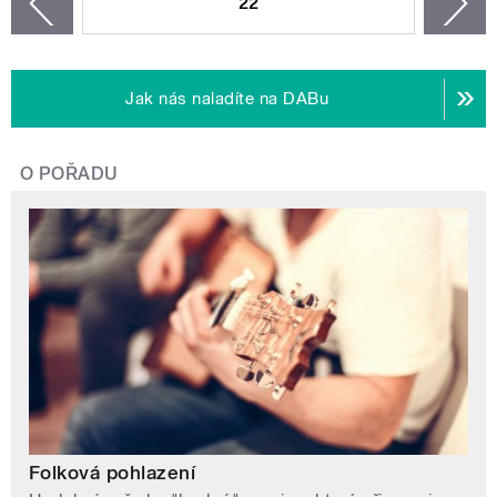
22
n
zí
Jak nás naladíte na DABu
O POŘADU
Folková pohlazení