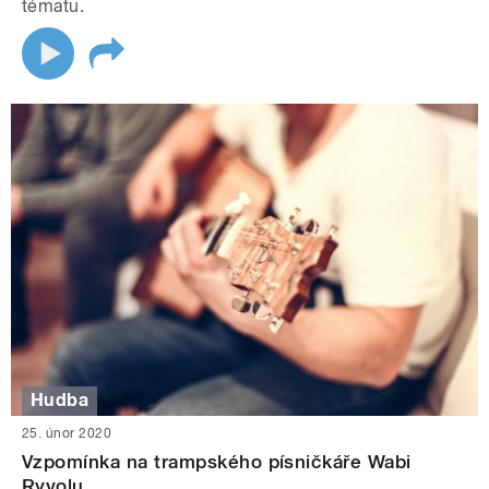
tématu.
Hudba
25. únor 2020
Vzpomínka na trampského písničkáře Wabi
Ryvolu