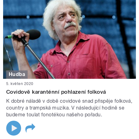
Hudba
5. květen 2020
Covidově karanténní pohlazení folková
K dobré náladě v době covidové snad přispěje folková,
country a trampská muzika. V následující hodině se
budeme toulat fonotékou našeho pořadu.