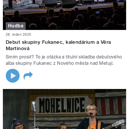
Hudba
28. leden 2020
Debut skupiny Fukanec, kalendárium a Věra
Martinová
Smím prosit? To je otázka a titulní skladba debutového
alba skupiny Fukanec z Nového města nad Metují.