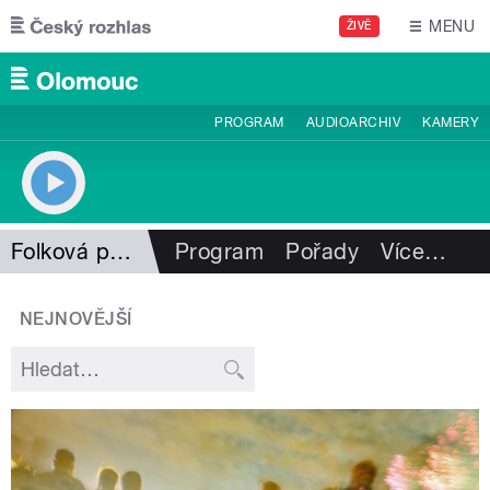
Přejít k hlavnímu obsahu
MENU
ŽIVĚ
PROGRAM
AUDIOARCHIV
KAMERY
Folková pohlazení
Program
Pořady
Více
…
NEJNOVĚJŠÍ