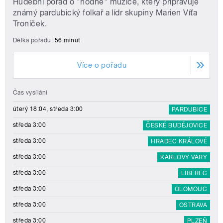
Hudební pořad o "hodné" muzice, který připravuje
známý pardubický folkař a lídr skupiny Marien Víťa
Troníček.
Délka pořadu:
56 minut
Více o pořadu
Čas vysílání
úterý 18:04, středa 3:00
PARDUBICE
středa 3:00
ČESKÉ BUDĚJOVICE
středa 3:00
HRADEC KRÁLOVÉ
středa 3:00
KARLOVY VARY
středa 3:00
LIBEREC
středa 3:00
OLOMOUC
středa 3:00
OSTRAVA
středa 3:00
PLZEŇ