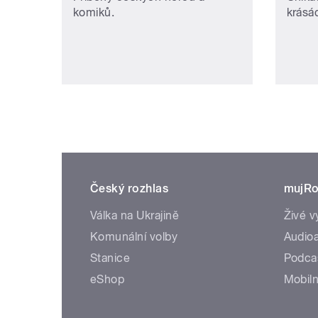
komiků.
krásá
Český rozhlas
mujRo
Válka na Ukrajině
Živé v
Komunální volby
Audioa
Stanice
Podca
eShop
Mobiln