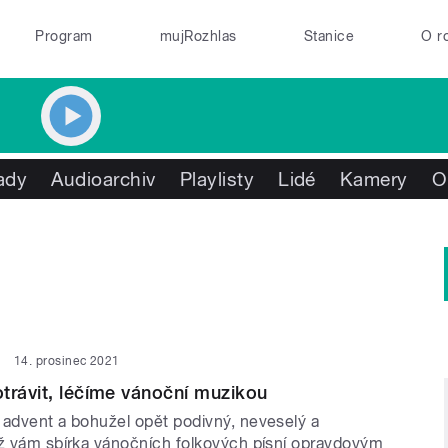
Program
mujRozhlas
Stanice
O r
ady
Audioarchiv
Playlisty
Lidé
Kamery
O
14. prosinec 2021
trávit, léčíme vánoční muzikou
 advent a bohužel opět podivný, neveselý a
iž vám sbírka vánočních folkových písní opravdovým