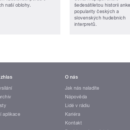
ch naší oblohy.
šedesátiletou historii ank
popularity českých a
slovenských hudebních
interpretů.
zhlas
O nás
ysílání
Jak nás naladíte
rchiv
Nápověda
sty
Lidé v rádiu
í aplikace
Kariéra
Kontakt