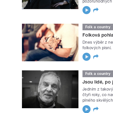
pozoruhodných 
Folk a country
Folková pohla
Dnes výběr z n
folkových písní.
Folk a country
Jsou lidé, po 
Jedním z takový
čtyři roky, co 
plného skvělých