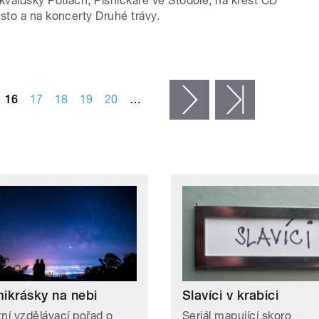
valdský Potlach, Písničkáře ve Stodole, na křest CD
to a na koncerty Druhé trávy.
16
17
18
19
20
…
následující ›
poslední »
ikrásky na nebi
Slavíci v krabici
tní vzdělávací pořad o
Seriál mapující skoro