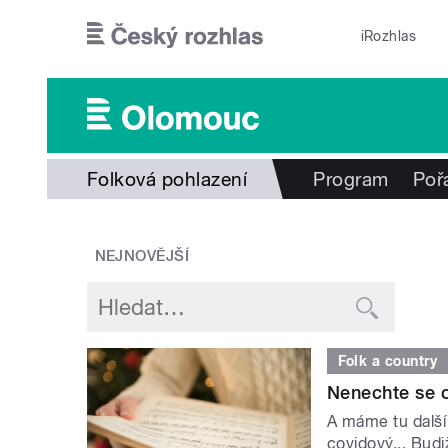
Přejít k hlavnímu obsahu
iRozhlas
Folková pohlazení
Program
Poř
NEJNOVĚJŠÍ
Folk a country
Nenechte se o
A máme tu další
covidový... Bud