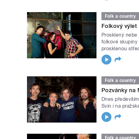
Folk a country
Folkový výlet
Prosklený nebe 
folkové skupiny
prosklenou stře
Folk a country
Pozvánky na M
Dnes především 
Svin i na pražsk
Folk a country