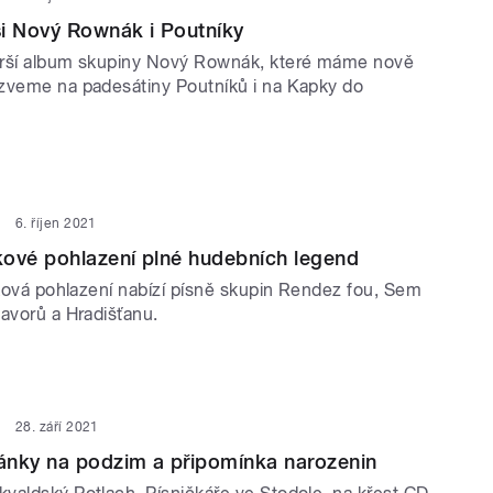
i Nový Rownák i Poutníky
arší album skupiny Nový Rownák, které máme nově
zveme na padesátiny Poutníků i na Kapky do
6. říjen 2021
kové pohlazení plné hudebních legend
lková pohlazení nabízí písně skupin Rendez fou, Sem
Javorů a Hradišťanu.
28. září 2021
ánky na podzim a připomínka narozenin