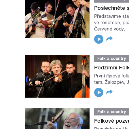
Poslechněte s
Představíme st
ve fonotéce, po
Červené vody.
Folk a country
Podzimní Fol
První říjnová fo
tam, Žalozpěv, 
Folk a country
Folkové pozv