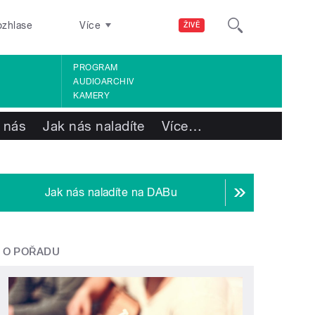
ozhlase
Více
ŽIVĚ
PROGRAM
AUDIOARCHIV
KAMERY
 nás
Jak nás naladíte
Více
…
Jak nás naladíte na DABu
O POŘADU