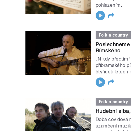
pohlazením.
Folk a country
Poslechneme 
Rímského
„Nikdy předtím“
příbramského pís
čtyřiceti letech
Folk a country
Hudební alba,
Doba covidová n
uzamčení muzika