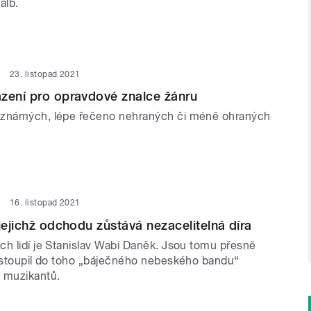
alb.
23. listopad 2021
zení pro opravdové znalce žánru
eznámých, lépe řečeno nehraných či méně ohraných
16. listopad 2021
jejichž odchodu zůstává nezacelitelná díra
ch lidí je Stanislav Wabi Daněk. Jsou tomu přesně
nastoupil do toho „báječného nebeského bandu“
 muzikantů.