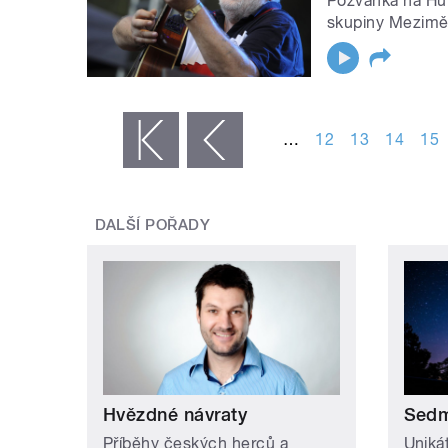
Pozvánka na Huk
skupiny Meziměs
STRÁNKY
…
12
13
14
15
« první
‹ předchozí
DALŠÍ POŘADY
Hvězdné návraty
Sedm
Příběhy českých herců a
Uniká