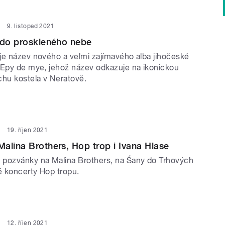
9. listopad 2021
 do proskleného nebe
je název nového a velmi zajímavého alba jihočeské
 Epy de mye, jehož název odkazuje na ikonickou
chu kostela v Neratově.
19. říjen 2021
alina Brothers, Hop trop i Ivana Hlase
pozvánky na Malina Brothers, na Śany do Trhových
é koncerty Hop tropu.
12. říjen 2021