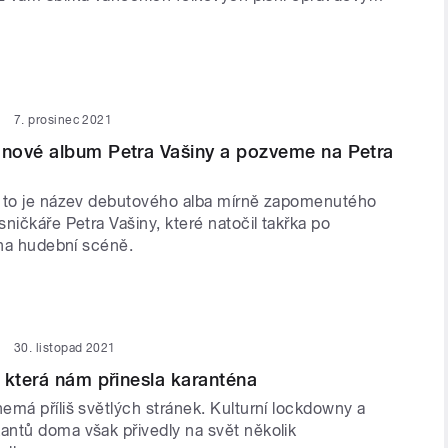
7. prosinec 2021
nové album Petra Vašiny a pozveme na Petra
 to je název debutového alba mírně zapomenutého
ničkáře Petra Vašiny, které natočil takřka po
 na hudební scéně.
30. listopad 2021
 která nám přinesla karanténa
emá příliš světlých stránek. Kulturní lockdowny a
ntů doma však přivedly na svět několik