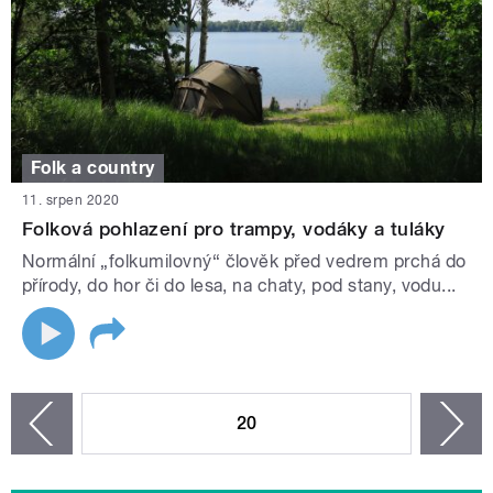
Folk a country
11. srpen 2020
Folková pohlazení pro trampy, vodáky a tuláky
Normální „folkumilovný“ člověk před vedrem prchá do
přírody, do hor či do lesa, na chaty, pod stany, vodu...
STRÁNKY
20
n
zí