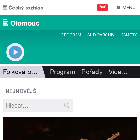
Přejít k hlavnímu obsahu
MENU
ŽIVĚ
PROGRAM
AUDIOARCHIV
KAMERY
Folková pohlazení
Program
Pořady
Více
…
NEJNOVĚJŠÍ