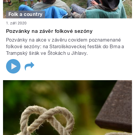
Folk a country
1. září 2020
Pozvánky na závěr folkové sezóny
Pozvánky na akce v závěru covidem poznamenané
folkové sezóny: na Starolískoveckej fesťák do Brna a
Trampský širák ve Štokách u Jihlavy.