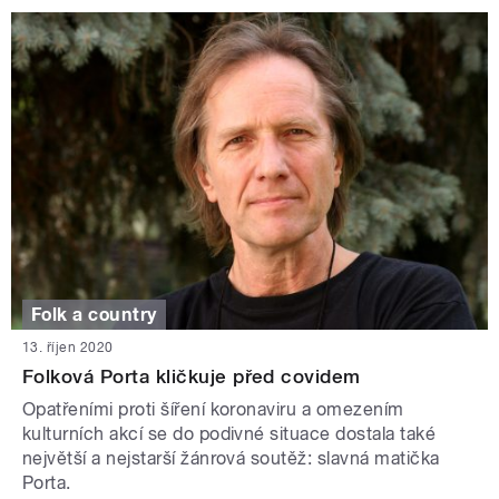
Folk a country
13. říjen 2020
Folková Porta kličkuje před covidem
Opatřeními proti šíření koronaviru a omezením
kulturních akcí se do podivné situace dostala také
největší a nejstarší žánrová soutěž: slavná matička
Porta.