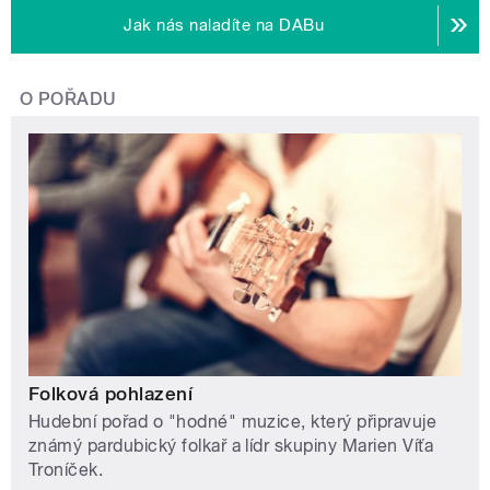
Jak nás naladíte na DABu
O POŘADU
Folková pohlazení
Hudební pořad o "hodné" muzice, který připravuje
známý pardubický folkař a lídr skupiny Marien Víťa
Troníček.