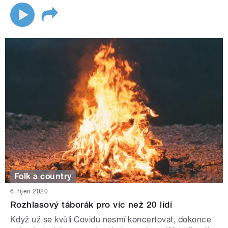
Folk a country
6. říjen 2020
Rozhlasový táborák pro víc než 20 lidí
Když už se kvůli Covidu nesmí koncertovat, dokonce