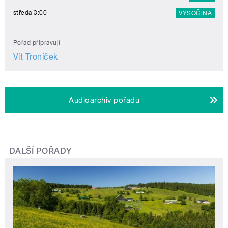
středa 3:00
VYSOČINA
Pořad připravují
Vít Troníček
Audioarchiv pořadu
DALŠÍ POŘADY