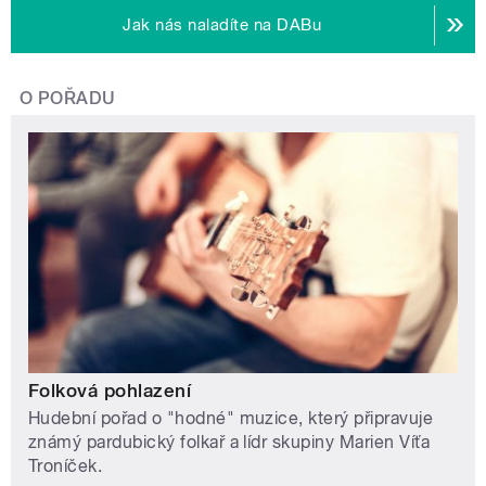
Jak nás naladíte na DABu
O POŘADU
Folková pohlazení
Hudební pořad o "hodné" muzice, který připravuje
známý pardubický folkař a lídr skupiny Marien Víťa
Troníček.