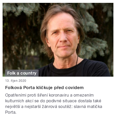
Folk a country
13. říjen 2020
Folková Porta kličkuje před covidem
Opatřeními proti šíření koronaviru a omezením
kulturních akcí se do podivné situace dostala také
největší a nejstarší žánrová soutěž: slavná matička
Porta.