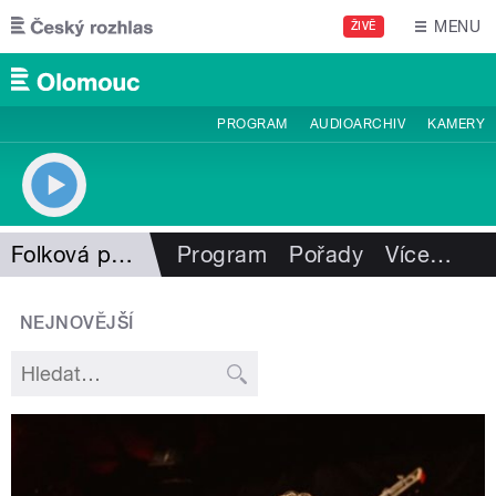
Přejít k hlavnímu obsahu
MENU
ŽIVĚ
PROGRAM
AUDIOARCHIV
KAMERY
Folková pohlazení
Program
Pořady
Více
…
NEJNOVĚJŠÍ