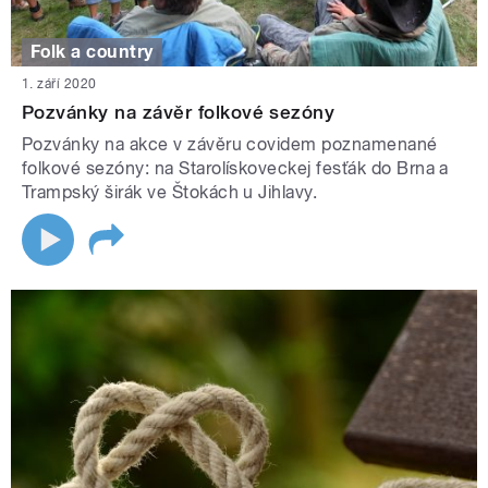
Folk a country
1. září 2020
Pozvánky na závěr folkové sezóny
Pozvánky na akce v závěru covidem poznamenané
folkové sezóny: na Starolískoveckej fesťák do Brna a
Trampský širák ve Štokách u Jihlavy.