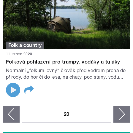
Folk a country
11. srpen 2020
Folková pohlazení pro trampy, vodáky a tuláky
Normální „folkumilovný“ člověk před vedrem prchá do
přírody, do hor či do lesa, na chaty, pod stany, vodu...
STRÁNKY
20
n
zí