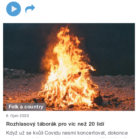
Folk a country
6. říjen 2020
Rozhlasový táborák pro víc než 20 lidí
Když už se kvůli Covidu nesmí koncertovat, dokonce