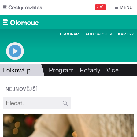
Přejít k hlavnímu obsahu
MENU
ŽIVĚ
PROGRAM
AUDIOARCHIV
KAMERY
Folková pohlazení
Program
Pořady
Více
…
NEJNOVĚJŠÍ