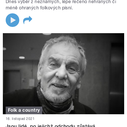
Dnes výběr z neznámých, lépe řečeno nehraných či
méně ohraných folkových písní.
Folk a country
16. listopad 2021
Jsou lidé, po jejichž odchodu zůstává