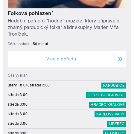
Folková pohlazení
Hudební pořad o "hodné" muzice, který připravuje
známý pardubický folkař a lídr skupiny Marien Víťa
Troníček.
Délka pořadu:
56 minut
Více o pořadu
Čas vysílání
úterý 18:04, středa 3:00
PARDUBICE
středa 3:00
ČESKÉ BUDĚJOVICE
středa 3:00
HRADEC KRÁLOVÉ
středa 3:00
KARLOVY VARY
středa 3:00
LIBEREC
středa 3:00
OLOMOUC