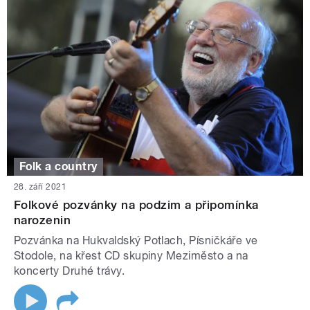
Folk a country
28. září 2021
Folkové pozvánky na podzim a připomínka
narozenin
Pozvánka na Hukvaldský Potlach, Písničkáře ve
Stodole, na křest CD skupiny Meziměsto a na
koncerty Druhé trávy.