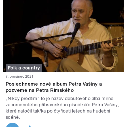
Folk a country
7. prosinec 2021
Poslechneme nové album Petra Vašiny a
pozveme na Petra Rímského
„Nikdy předtím“ to je název debutového alba mírně
zapomenutého příbramského písničkáře Petra Vašiny,
které natočil takřka po čtyřiceti letech na hudební
scéně.