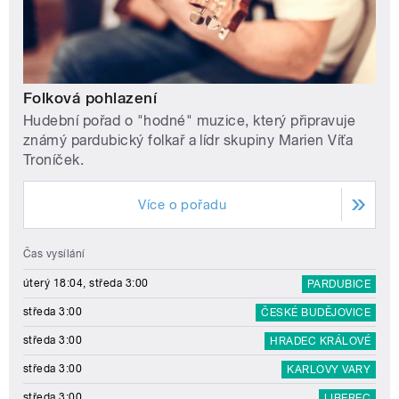
Folková pohlazení
Hudební pořad o "hodné" muzice, který připravuje
známý pardubický folkař a lídr skupiny Marien Víťa
Troníček.
Více o pořadu
Čas vysílání
úterý 18:04, středa 3:00
PARDUBICE
středa 3:00
ČESKÉ BUDĚJOVICE
středa 3:00
HRADEC KRÁLOVÉ
středa 3:00
KARLOVY VARY
středa 3:00
LIBEREC