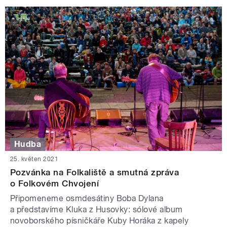
Hudba
25. květen 2021
Pozvánka na Folkaliště a smutná zpráva
o Folkovém Chvojení
Připomeneme osmdesátiny Boba Dylana
a představíme Kluka z Husovky: sólové album
novoborského písničkáře Kuby Horáka z kapely