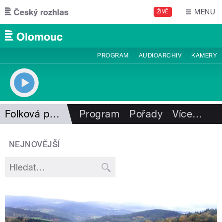
Přejít k hlavnímu obsahu
MENU
ŽIVĚ
PROGRAM
AUDIOARCHIV
KAMERY
Folková pohlazení
Program
Pořady
Více
…
NEJNOVĚJŠÍ