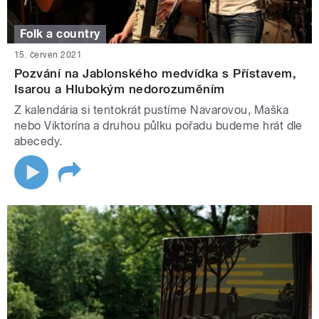
Folk a country
15. červen 2021
Pozvání na Jablonského medvídka s Přístavem,
Isarou a Hlubokým nedorozuměním
Z kalendária si tentokrát pustíme Navarovou, Maška
nebo Viktorína a druhou půlku pořadu budeme hrát dle
abecedy.