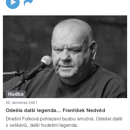
Hudba
20. červenec 2021
Odešla další legenda... František Nedvěd
Dnešní Folková pohlazení budou smutná. Odešel další
z velikánů, další hudební legenda.