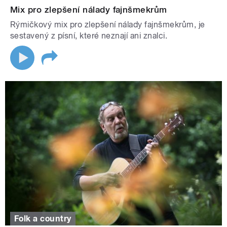
Mix pro zlepšení nálady fajnšmekrům
Rýmičkový mix pro zlepšení nálady fajnšmekrům, je
sestavený z písní, které neznají ani znalci.
Folk a country