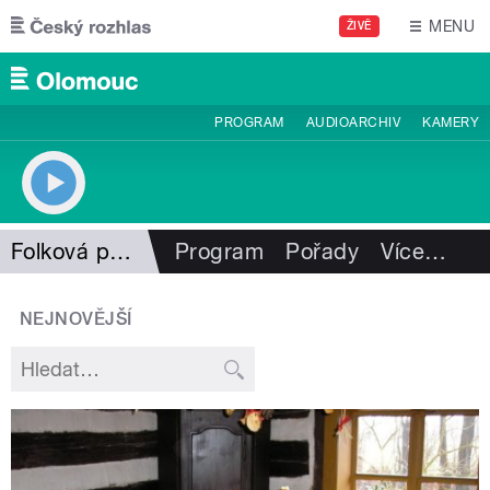
Přejít k hlavnímu obsahu
MENU
ŽIVĚ
PROGRAM
AUDIOARCHIV
KAMERY
Folková pohlazení
Program
Pořady
Více
…
NEJNOVĚJŠÍ