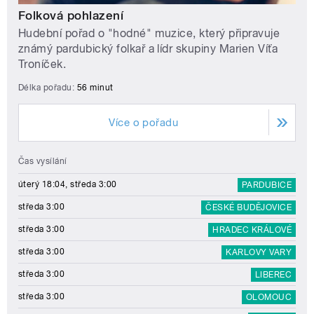
Folková pohlazení
Hudební pořad o "hodné" muzice, který připravuje
známý pardubický folkař a lídr skupiny Marien Víťa
Troníček.
Délka pořadu:
56 minut
Více o pořadu
Čas vysílání
úterý 18:04, středa 3:00
PARDUBICE
středa 3:00
ČESKÉ BUDĚJOVICE
středa 3:00
HRADEC KRÁLOVÉ
středa 3:00
KARLOVY VARY
středa 3:00
LIBEREC
středa 3:00
OLOMOUC