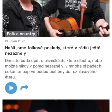
Folk a country
24. říjen 2023
Našli jsme folkové poklady, které v rádiu ještě
nezazněly
Dnes to bude opět o písničkách, které dlouho, nebo
možná nikdy v pořad nezazněly, v mnoha případech
dokonce poprvé budou puštěny do rozhlasového
éteru.