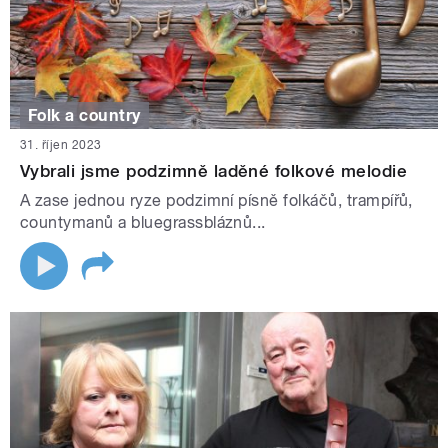
Folk a country
31. říjen 2023
Vybrali jsme podzimně laděné folkové melodie
A zase jednou ryze podzimní písně folkáčů, trampířů,
countymanů a bluegrassbláznů...