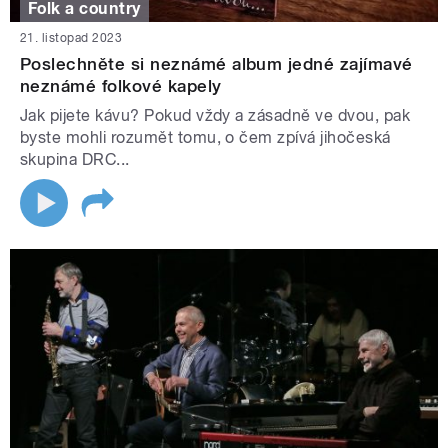
Folk a country
21. listopad 2023
Poslechněte si neznámé album jedné zajímavé
neznámé folkové kapely
Jak pijete kávu? Pokud vždy a zásadně ve dvou, pak
byste mohli rozumět tomu, o čem zpívá jihočeská
skupina DRC...