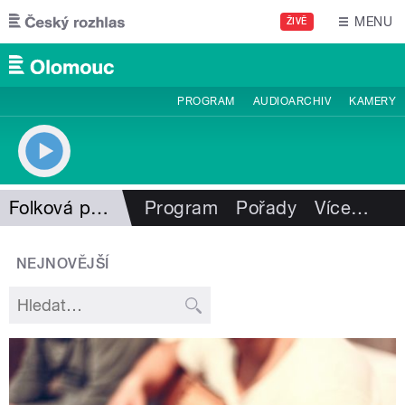
Přejít k hlavnímu obsahu
MENU
ŽIVĚ
PROGRAM
AUDIOARCHIV
KAMERY
Folková pohlazení
Program
Pořady
Více
…
NEJNOVĚJŠÍ