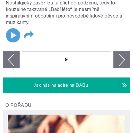
Nostalgický závěr léta a příchod podzimu, tedy to
kouzelné takzvané „Babí léto“ je nesmírně
inspirativním obdobím i pro novodobé lidové pěvce a
muzikanty.
STRÁNKY
9
n
zí
Jak nás naladíte na DABu
O POŘADU