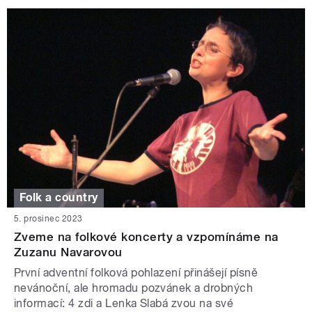
Folk a country
5. prosinec 2023
Zveme na folkové koncerty a vzpomínáme na
Zuzanu Navarovou
První adventní folková pohlazení přinášejí písně
nevánoční, ale hromadu pozvánek a drobných
informací: 4 zdi a Lenka Slabá zvou na své