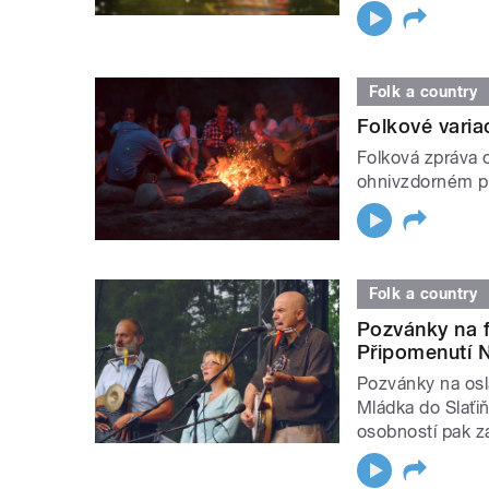
Folk a country
Folkové varia
Folková zpráva 
ohnivzdorném pu
Folk a country
Pozvánky na f
Připomenutí N
Pozvánky na osl
Mládka do Slaťiň
osobností pak zá