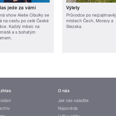
las jede za vámi
Výlety
ná show Aleše Cibulky se
Průvodce po nejzajímavěj
á na cestu po celé České
místech Čech, Moravy a
lice. Každý měsíc na
Slezska.
 místě a s bohatým
ramem.
zhlas
O nás
ysílání
Jak nás naladíte
rchiv
Nápověda