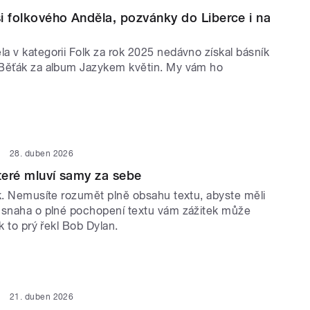
i folkového Anděla, pozvánky do Liberce i na
a v kategorii Folk za rok 2025 nedávno získal básník
Běťák za album Jazykem květin. My vám ho
28. duben 2026
které mluví samy za sebe
ek. Nemusíte rozumět plně obsahu textu, abyste měli
 snaha o plné pochopení textu vám zážitek může
ak to prý řekl Bob Dylan.
21. duben 2026