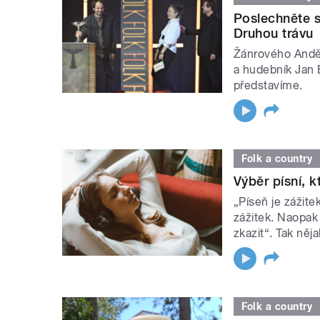
Poslechněte s
Druhou trávu
Žánrového Anděl
a hudebník Jan 
představíme.
Folk a country
Výběr písní, 
„Píseň je zážit
zážitek. Naopak
zkazit“. Tak něj
Folk a country