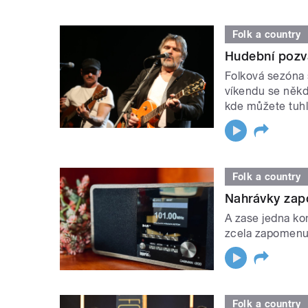
Folk a country
Hudební pozv
Folková sezóna 
víkendu se někde
kde můžete tuhl
Folk a country
Nahrávky zap
A zase jedna ko
zcela zapomenut
Folk a country