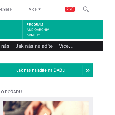
ozhlase
Více
ŽIVĚ
PROGRAM
AUDIOARCHIV
KAMERY
 nás
Jak nás naladíte
Více
…
Jak nás naladíte na DABu
O POŘADU