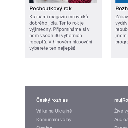
Pochoutkový rok
Rozh
Kulinární magazín milovníků
Zábav
dobrého jídla. Tento rok je
vydáv
výjimečný. Připomínáme si v
repub
něm všech 36 výherních
jiném
receptů. V říjnovém hlasování
prog
vyberete ten nejlepší!
Český rozhlas
mujRo
Válka na Ukrajině
Živé v
Komunální volby
Audioa