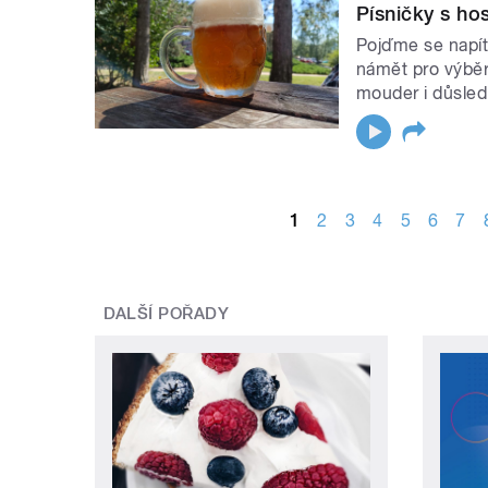
Písničky s h
Pojďme se napít 
námět pro výběr
mouder i důsled
STRÁNKY
1
2
3
4
5
6
7
DALŠÍ POŘADY