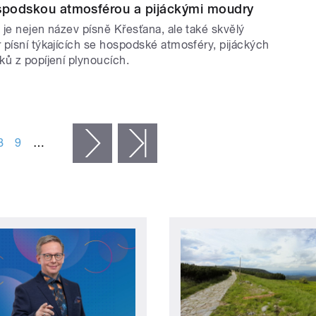
ospodskou atmosférou a pijáckými moudry
je nejen název písně Křesťana, ale také skvělý
 písní týkajících se hospodské atmosféry, pijáckých
ků z popíjení plynoucích.
8
9
…
následující ›
poslední »