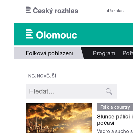
Přejít k hlavnímu obsahu
iRozhlas
Folková pohlazení
Program
Poř
NEJNOVĚJŠÍ
Folk a country
Slunce pálící
počasí
Vedro a sucho sv