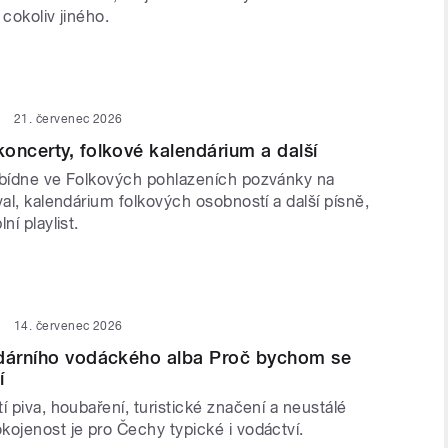
 cokoliv jiného.
21. červenec 2026
oncerty, folkové kalendárium a další
abídne ve Folkových pohlazeních pozvánky na
val, kalendárium folkových osobností a další písně,
ní playlist.
14. červenec 2026
ndárního vodáckého alba Proč bychom se
í
í piva, houbaření, turistické značení a neustálé
kojenost je pro Čechy typické i vodáctví.