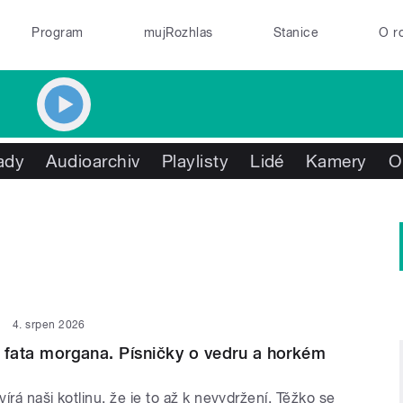
Program
mujRozhlas
Stanice
O r
ady
Audioarchiv
Playlisty
Lidé
Kamery
O
4. srpen 2026
 i fata morgana. Písničky o vedru a horkém
írá naši kotlinu, že je to až k nevydržení. Těžko se