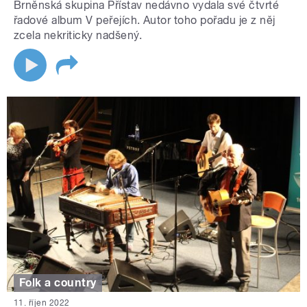
Brněnská skupina Přístav nedávno vydala své čtvrté
řadové album V peřejích. Autor toho pořadu je z něj
zcela nekriticky nadšený.
Folk a country
11. říjen 2022