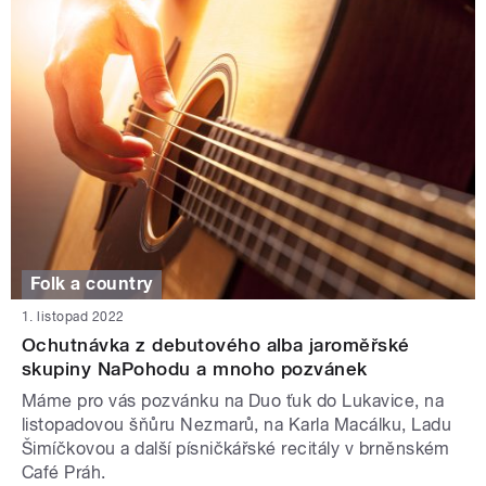
Folk a country
1. listopad 2022
Ochutnávka z debutového alba jaroměřské
skupiny NaPohodu a mnoho pozvánek
Máme pro vás pozvánku na Duo ťuk do Lukavice, na
listopadovou šňůru Nezmarů, na Karla Macálku, Ladu
Šimíčkovou a další písničkářské recitály v brněnském
Café Práh.