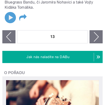
Bluegrass Bandu, či Jaromíra Nohavici a také Vojty
Kiďáka Tomáška.
STRÁNKY
13
n
zí
Jak nás naladíte na DABu
O POŘADU