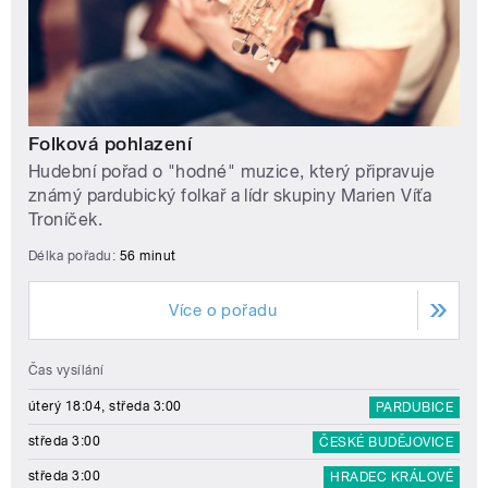
Folková pohlazení
Hudební pořad o "hodné" muzice, který připravuje
známý pardubický folkař a lídr skupiny Marien Víťa
Troníček.
Délka pořadu:
56 minut
Více o pořadu
Čas vysílání
úterý 18:04, středa 3:00
PARDUBICE
středa 3:00
ČESKÉ BUDĚJOVICE
středa 3:00
HRADEC KRÁLOVÉ