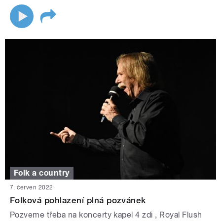
Folk a country
7. červen 2022
Folková pohlazení plná pozvánek
Pozveme třeba na koncerty kapel 4 zdi , Royal Flush