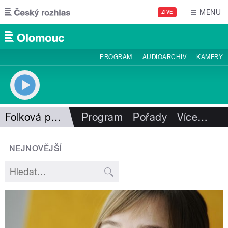
Přejít k hlavnímu obsahu
MENU
ŽIVĚ
PROGRAM
AUDIOARCHIV
KAMERY
Folková pohlazení
Program
Pořady
Více
…
NEJNOVĚJŠÍ