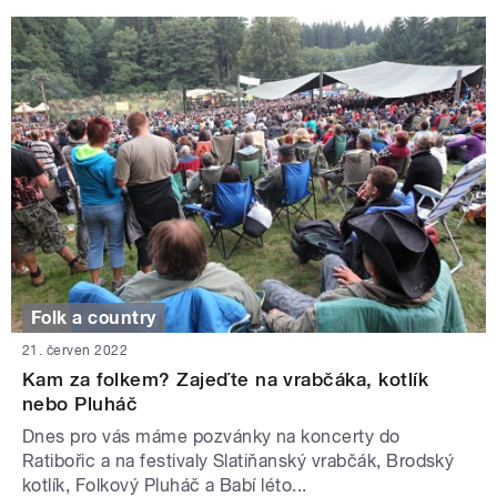
Folk a country
21. červen 2022
Kam za folkem? Zajeďte na vrabčáka, kotlík
nebo Pluháč
Dnes pro vás máme pozvánky na koncerty do
Ratibořic a na festivaly Slatiňanský vrabčák, Brodský
kotlík, Folkový Pluháč a Babí léto...