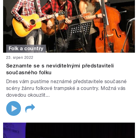
Folk a country
23. srpen 2022
Seznamte se s neviditelnými představiteli
současného folku
Dnes vám pustíme neznámé představitele současné
scény žánru folkové trampské a country. Možná vás
dovedou okouzlit...