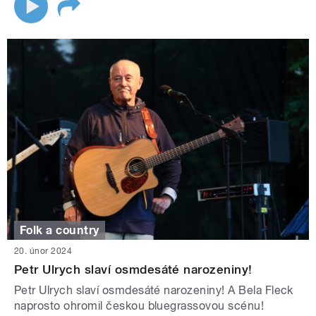
Folk a country
20. únor 2024
Petr Ulrych slaví osmdesáté narozeniny!
Petr Ulrych slaví osmdesáté narozeniny! A Bela Fleck
naprosto ohromil českou bluegrassovou scénu!