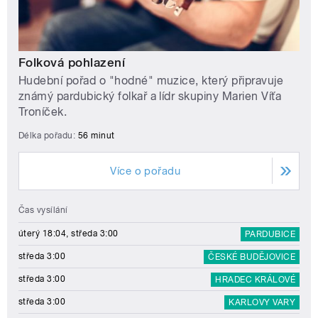
Folková pohlazení
Hudební pořad o "hodné" muzice, který připravuje
známý pardubický folkař a lídr skupiny Marien Víťa
Troníček.
Délka pořadu:
56 minut
Více o pořadu
Čas vysílání
úterý 18:04, středa 3:00
PARDUBICE
středa 3:00
ČESKÉ BUDĚJOVICE
středa 3:00
HRADEC KRÁLOVÉ
středa 3:00
KARLOVY VARY