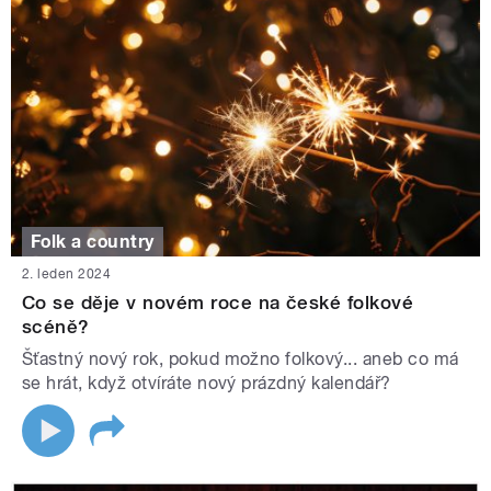
Folk a country
2. leden 2024
Co se děje v novém roce na české folkové
scéně?
Šťastný nový rok, pokud možno folkový... aneb co má
se hrát, když otvíráte nový prázdný kalendář?