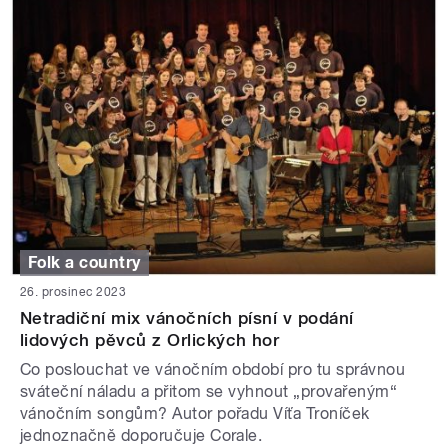
Folk a country
26. prosinec 2023
Netradiční mix vánočních písní v podání
lidových pěvců z Orlických hor
Co poslouchat ve vánočním období pro tu správnou
sváteční náladu a přitom se vyhnout „provařeným“
vánočním songům? Autor pořadu Víťa Troníček
jednoznačně doporučuje Corale.