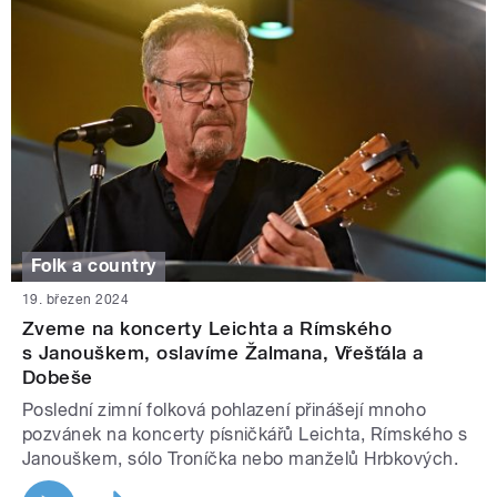
Folk a country
19. březen 2024
Zveme na koncerty Leichta a Rímského
s Janouškem, oslavíme Žalmana, Vřešťála a
Dobeše
Poslední zimní folková pohlazení přinášejí mnoho
pozvánek na koncerty písničkářů Leichta, Rímského s
Janouškem, sólo Troníčka nebo manželů Hrbkových.