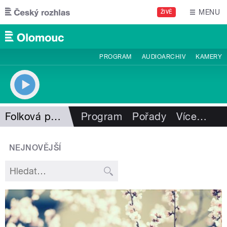
Přejít k hlavnímu obsahu
MENU
ŽIVĚ
PROGRAM
AUDIOARCHIV
KAMERY
Folková pohlazení
Program
Pořady
Více
…
NEJNOVĚJŠÍ