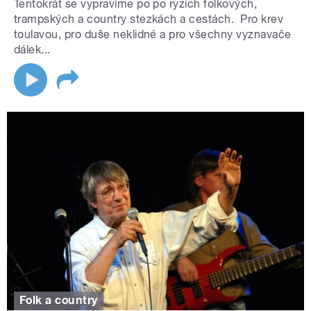
Tentokrát se vypravíme po po ryzích folkových,
trampských a country stezkách a cestách. Pro krev
toulavou, pro duše neklidné a pro všechny vyznavače
dálek...
Folk a country