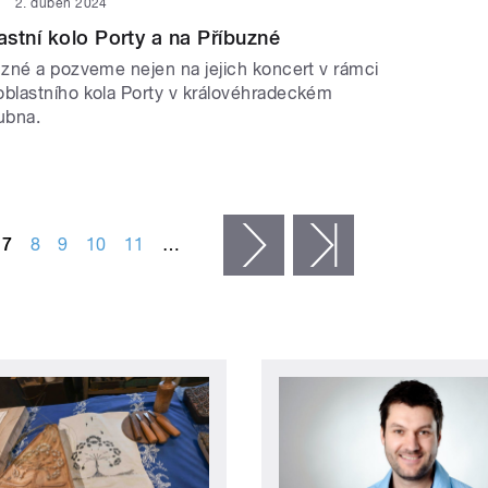
2. duben 2024
stní kolo Porty a na Příbuzné
zné a pozveme nejen na jejich koncert v rámci
lastního kola Porty v královéhradeckém
ubna.
7
8
9
10
11
…
následující ›
poslední »