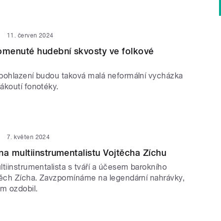
11. červen 2024
menuté hudební skvosty ve folkové
pohlazení budou taková malá neformální vycházka
ákoutí fonotéky.
7. květen 2024
 multiinstrumentalistu Vojtěcha Zíchu
tiinstrumentalista s tváří a účesem barokního
těch Zícha. Zavzpomínáme na legendární nahrávky,
m ozdobil.