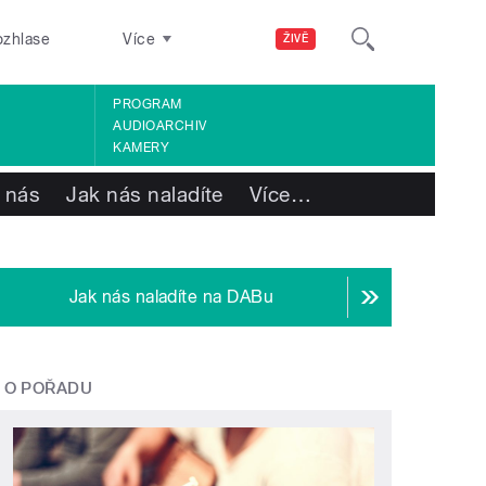
ozhlase
Více
ŽIVĚ
PROGRAM
AUDIOARCHIV
KAMERY
 nás
Jak nás naladíte
Více
…
Jak nás naladíte na DABu
O POŘADU