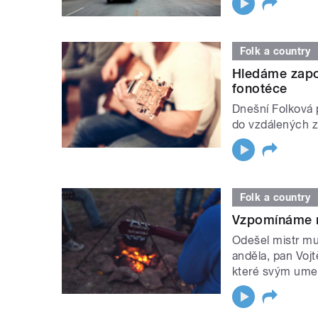
Folk a country
Hledáme zapo
fonotéce
Dnešní Folková 
do vzdálených z
Folk a country
Vzpomínáme na
Odešel mistr mul
anděla, pan Voj
které svým ume