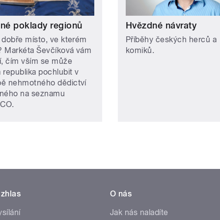
ené poklady regionů
Hvězdné návraty
 dobře místo, ve kterém
Příběhy českých herců a
e? Markéta Ševčíková vám
komiků.
ží, čím vším se může
 republika pochlubit v
ě nehmotného dědictví
ného na seznamu
CO.
zhlas
O nás
ysílání
Jak nás naladíte