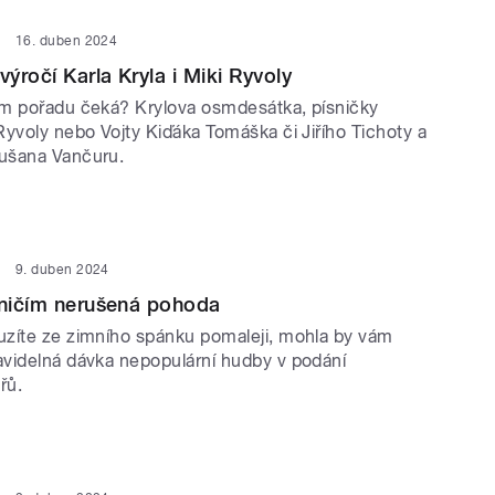
16. duben 2024
ýročí Karla Kryla i Miki Ryvoly
m pořadu čeká? Krylova osmdesátka, písničky
Ryvoly nebo Vojty Kiďáka Tomáška či Jiřího Tichoty a
ušana Vančuru.
9. duben 2024
 ničím nerušená pohoda
zíte ze zimního spánku pomaleji, mohla by vám
videlná dávka nepopulární hudby v podání
řů.