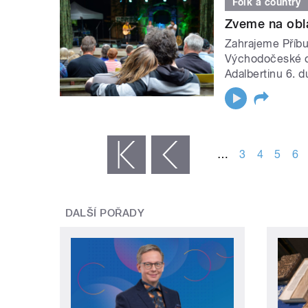
Folk a country
Zveme na obla
Zahrajeme Příbu
Východočeské ob
Adalbertinu 6. d
STRÁNKY
…
3
4
5
6
« první
‹ předchozí
DALŠÍ POŘADY