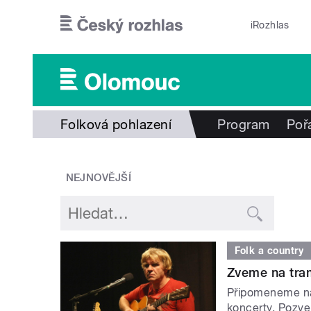
Přejít k hlavnímu obsahu
iRozhlas
Folková pohlazení
Program
Poř
NEJNOVĚJŠÍ
Folk a country
Zveme na tram
Připomeneme nar
koncerty. Pozve