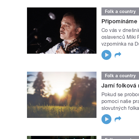
Folk a country
Připomínáme v
Co vás v dnešní
oslavenců Miki 
vzpomínka na D
Folk a country
Jarní folková
Pokud se probou
pomoci naše pra
slovutných folka