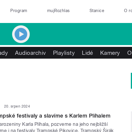
Program
mujRozhlas
Stanice
O r
ady
Audioarchiv
Playlisty
Lidé
Kamery
O
20. srpen 2024
pské festivaly a slavíme s Karlem Plíhalem
ozeniny Karla Plíhala, pozveme na jeho nejbližší
me i na festivaly Trampské Pikovice, Trampský Širák