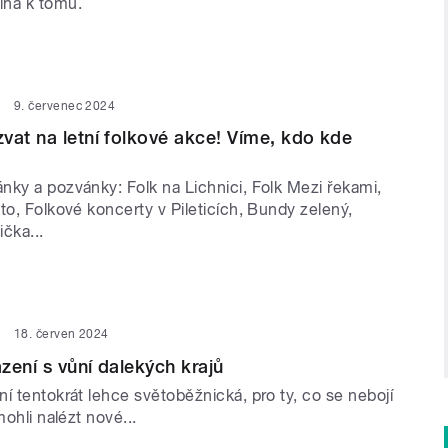
iha k tomu.
9. červenec 2024
vat na letní folkové akce! Víme, kdo kde
nky a pozvánky: Folk na Lichnici, Folk Mezi řekami,
to, Folkové koncerty v Pileticích, Bundy zelený,
ička...
18. červen 2024
zení s vůní dalekých krajů
í tentokrát lehce světoběžnická, pro ty, co se nebojí
mohli nalézt nové...