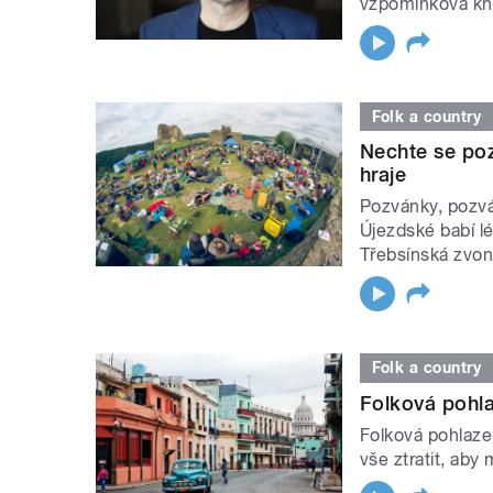
vzpomínková kn
Folk a country
Nechte se poz
hraje
Pozvánky, pozvá
Újezdské babí lé
Třebsínská zvon
Folk a country
Folková pohla
Folková pohlazen
vše ztratit, aby 