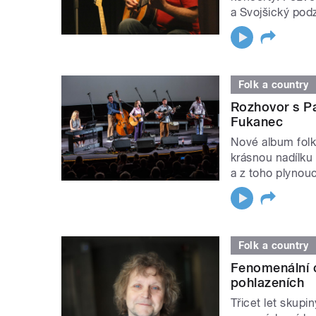
a Svojšický podz
Folk a country
Rozhovor s P
Fukanec
Nové album folk
krásnou nadílku 
a z toho plynouc
Folk a country
Fenomenální c
pohlazeních
Třicet let skupi