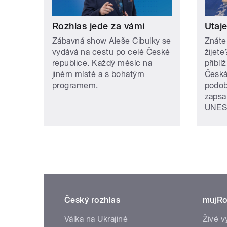
Rozhlas jede za vámi
Utaj
Zábavná show Aleše Cibulky se
Znáte
vydává na cestu po celé České
žijet
republice. Každý měsíc na
přiblí
jiném místě a s bohatým
Česká
programem.
podob
zapsa
UNES
Český rozhlas
mujRo
Válka na Ukrajině
Živé v