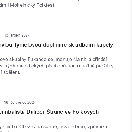
im i Mohelnický Folkfest.
13. srpen 2024
avlou Tymelovou doplníme skladbami kapely
ové skupiny Fukanec se jmenuje Na niti a přináší
silných melodických písní opřenou o reálné prožitky
í sdělení.
16. červenec 2024
imbalista Dalibor Štrunc ve Folkových
ny Cimbál Classic na scéně, nové album, zpěvník i