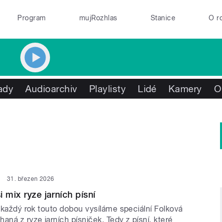
Program
mujRozhlas
Stanice
O r
ady
Audioarchiv
Playlisty
Lidé
Kamery
O
31. březen 2026
 mix ryze jarních písní
e každý rok touto dobou vysíláme speciální Folková
aná z ryze jarních písniček. Tedy z písní, které