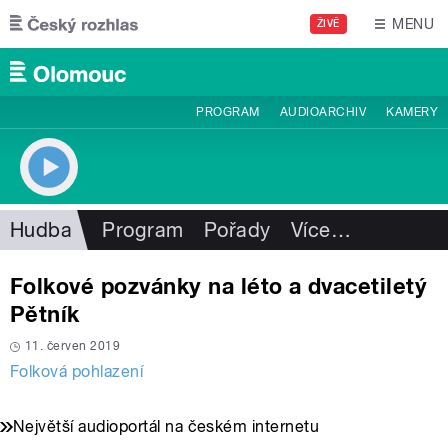
Přejít k hlavnímu obsahu
MENU
ŽIVĚ
PROGRAM
AUDIOARCHIV
KAMERY
Hudba
Program
Pořady
Více
…
Folkové pozvánky na léto a dvacetiletý
Pětník
11. červen 2019
Folková pohlazení
Největší audioportál na českém internetu