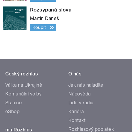
Rozsypaná slova
Martin Daneš
Koupit
Český rozhlas
O nás
Válka na Ukrajině
Jak nás naladíte
Komunální volby
Nápověda
Stanice
Lidé v rádiu
eShop
Kariéra
Kontakt
Rozhlasový poplatek
mujRozhlas