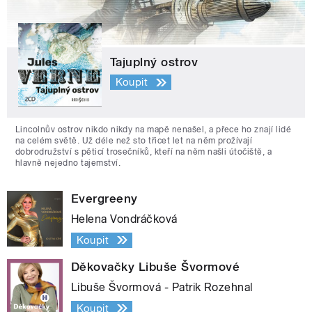
Tajuplný ostrov
Koupit
Lincolnův ostrov nikdo nikdy na mapě nenašel, a přece ho znají lidé
na celém světě. Už déle než sto třicet let na něm prožívají
dobrodružství s pěticí trosečníků, kteří na něm našli útočiště, a
hlavně nejedno tajemství.
Evergreeny
Helena Vondráčková
Koupit
Děkovačky Libuše Švormové
Libuše Švormová - Patrik Rozehnal
Koupit