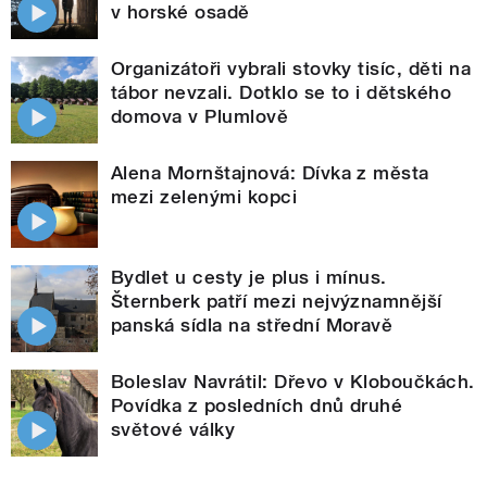
v horské osadě
Organizátoři vybrali stovky tisíc, děti na
tábor nevzali. Dotklo se to i dětského
domova v Plumlově
Alena Mornštajnová: Dívka z města
mezi zelenými kopci
Bydlet u cesty je plus i mínus.
Šternberk patří mezi nejvýznamnější
panská sídla na střední Moravě
Boleslav Navrátil: Dřevo v Kloboučkách.
Povídka z posledních dnů druhé
světové války