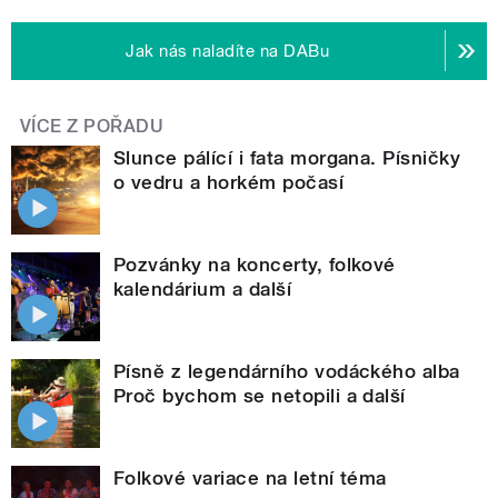
Jak nás naladíte na DABu
VÍCE Z POŘADU
Slunce pálící i fata morgana. Písničky
o vedru a horkém počasí
Pozvánky na koncerty, folkové
kalendárium a další
Písně z legendárního vodáckého alba
Proč bychom se netopili a další
Folkové variace na letní téma