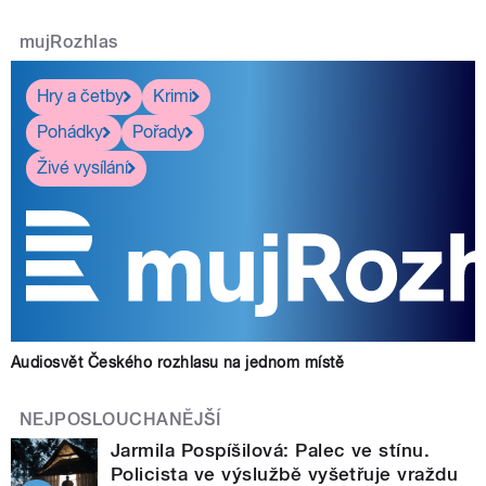
mujRozhlas
Hry a četby
Krimi
Pohádky
Pořady
Živé vysílání
Audiosvět Českého rozhlasu na jednom místě
NEJPOSLOUCHANĚJŠÍ
Jarmila Pospíšilová: Palec ve stínu.
Policista ve výslužbě vyšetřuje vraždu