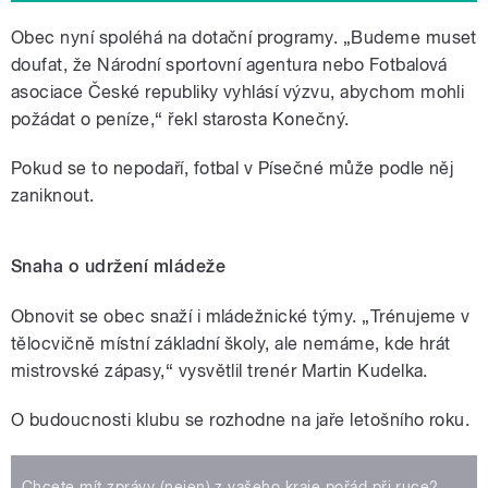
Obec nyní spoléhá na dotační programy. „Budeme muset
doufat, že Národní sportovní agentura nebo Fotbalová
asociace České republiky vyhlásí výzvu, abychom mohli
požádat o peníze,“ řekl starosta Konečný.
Pokud se to nepodaří, fotbal v Písečné může podle něj
zaniknout.
Snaha o udržení mládeže
Obnovit se obec snaží i mládežnické týmy. „Trénujeme v
tělocvičně místní základní školy, ale nemáme, kde hrát
mistrovské zápasy,“ vysvětlil trenér Martin Kudelka.
O budoucnosti klubu se rozhodne na jaře letošního roku.
Chcete mít zprávy (nejen) z vašeho kraje pořád při ruce?