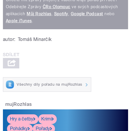
Odebírejte Zprávy
ČRo Olomouc
ve svých podcastových
aplikacích
Můj Rozhlas
,
Spotify
,
Google Podcast
nebo
Apple iTunes
.
autor:
Tomáš Minarčík
Všechny díly pořadu na mujRozhlas
mujRozhlas
Hry a četby
Krimi
Pohádky
Pořady