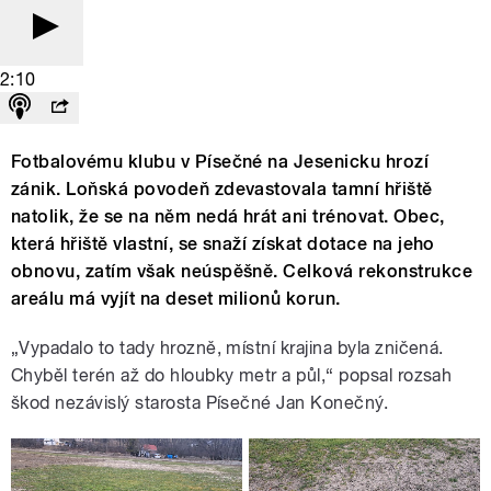
2:10
Fotbalovému klubu v Písečné na Jesenicku hrozí
zánik. Loňská povodeň zdevastovala tamní hřiště
natolik, že se na něm nedá hrát ani trénovat. Obec,
která hřiště vlastní, se snaží získat dotace na jeho
obnovu, zatím však neúspěšně. Celková rekonstrukce
areálu má vyjít na deset milionů korun.
„Vypadalo to tady hrozně, místní krajina byla zničená.
Chyběl terén až do hloubky metr a půl,“ popsal rozsah
škod nezávislý starosta Písečné Jan Konečný.