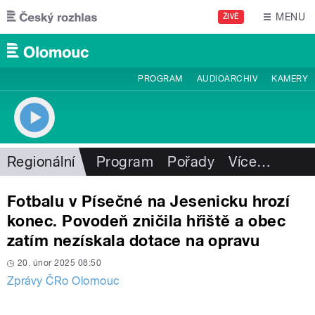
Přejít k hlavnímu obsahu
MENU
ŽIVĚ
PROGRAM
AUDIOARCHIV
KAMERY
Regionální
Program
Pořady
Více
…
Fotbalu v Písečné na Jesenicku hrozí
konec. Povodeň zničila hřiště a obec
zatím nezískala dotace na opravu
20. únor 2025 08:50
Zprávy ČRo Olomouc