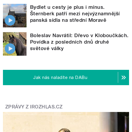
Bydlet u cesty je plus i mínus.
Šternberk patří mezi nejvýznamnější
panská sídla na střední Moravě
Boleslav Navrátil: Dřevo v Kloboučkách.
Povídka z posledních dnů druhé
světové války
Jak nás naladíte na DABu
ZPRÁVY Z IROZHLAS.CZ