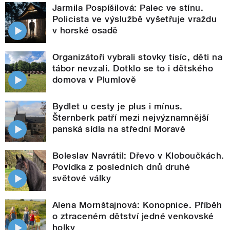
Jarmila Pospíšilová: Palec ve stínu.
Policista ve výslužbě vyšetřuje vraždu
v horské osadě
Organizátoři vybrali stovky tisíc, děti na
tábor nevzali. Dotklo se to i dětského
domova v Plumlově
Bydlet u cesty je plus i mínus.
Šternberk patří mezi nejvýznamnější
panská sídla na střední Moravě
Boleslav Navrátil: Dřevo v Kloboučkách.
Povídka z posledních dnů druhé
světové války
Alena Mornštajnová: Konopnice. Příběh
o ztraceném dětství jedné venkovské
holky