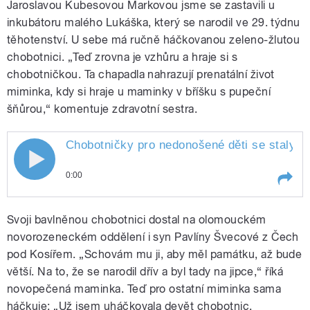
Jaroslavou Kubesovou Markovou jsme se zastavili u
inkubátoru malého Lukáška, který se narodil ve 29. týdnu
těhotenství. U sebe má ručně háčkovanou zeleno-žlutou
chobotnici. „Teď zrovna je vzhůru a hraje si s
chobotničkou. Ta chapadla nahrazují prenatální život
miminka, kdy si hraje u maminky v bříšku s pupeční
šňůrou,“ komentuje zdravotní sestra.
Chobotničky pro nedonošené děti se staly hit
Chobotničky pro nedonošené děti se
0:00
staly hitem internetu. Dárci je posílají i
Play /
v
Chobotničky pro nedonošené
do fakultní nemocnice v Olomouci
Svoji bavlněnou chobotnici dostal na olomouckém
Olomouci
děti se staly hitem internetu.
Dárci je posílají i do fakultní
novorozeneckém oddělení i syn Pavlíny Švecové z Čech
nemocnice
pod Kosířem. „Schovám mu ji, aby měl památku, až bude
větší. Na to, že se narodil dřív a byl tady na jipce,“ říká
novopečená maminka. Teď pro ostatní miminka sama
háčkuje: „Už jsem uháčkovala devět chobotnic.