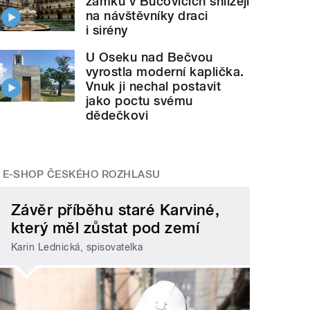
zámku v Bučovicích shlížejí
na návštěvníky draci
i sirény
U Oseku nad Bečvou
vyrostla moderní kaplička.
Vnuk ji nechal postavit
jako poctu svému
dědečkovi
E-SHOP ČESKÉHO ROZHLASU
Závěr příběhu staré Karviné,
který měl zůstat pod zemí
Karin Lednická, spisovatelka