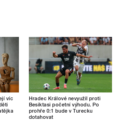
jí víc
Hradec Králové nevyužil proti
děti
Besiktasi početní výhodu. Po
atějka
prohře 0:1 bude v Turecku
dotahovat