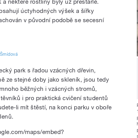
a některé rostliny byly už přestárlé.
dosahují úctyhodných výšek a šířky
 zachován v původní podobě se secesní
a Šmídová
mecký park s řadou vzácných dřevin,
ně ze stejné doby jako skleník, jsou tedy
m mnoho běžných i vzácných stromů,
těvníků i pro praktická cvičení studentů
dete-li mít štěstí, na konci parku v oboře
elenů.
oogle.com/maps/embed?