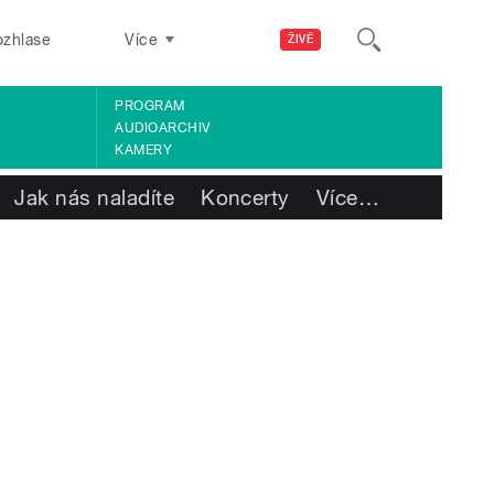
ozhlase
Více
ŽIVĚ
PROGRAM
AUDIOARCHIV
KAMERY
Jak nás naladíte
Koncerty
Více
…