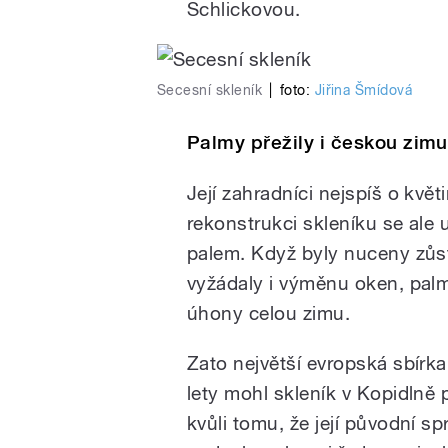
Schlickovou.
Secesní skleník
|
foto:
Jiřina Šmídová
Palmy přežily i českou zimu,
Její zahradníci nejspíš o květ
rekonstrukci skleníku se ale 
palem. Když byly nuceny zůst
vyžádaly i výměnu oken, palm
úhony celou zimu.
Zato největší evropská sbírka 
lety mohl skleník v Kopidlně p
kvůli tomu, že její původní s