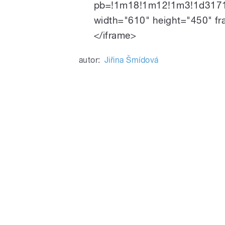
pb=!1m18!1m12!1m3!1d3171
width="610" height="450" fr
</iframe>
autor:
Jiřina Šmídová