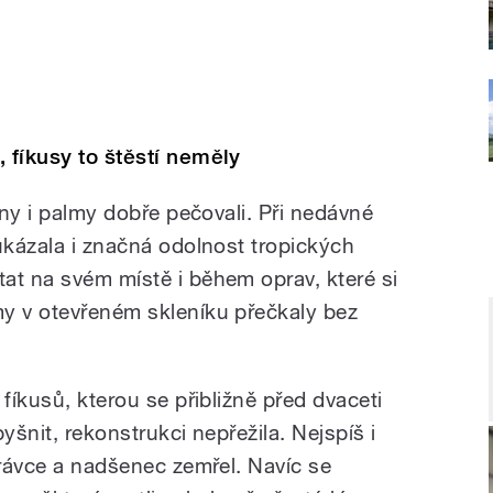
 fíkusy to štěstí neměly
iny i palmy dobře pečovali. Při nedávné
ukázala i značná odolnost tropických
at na svém místě i během oprav, které si
y v otevřeném skleníku přečkaly bez
fíkusů, kterou se přibližně před dvaceti
yšnit, rekonstrukci nepřežila. Nejspíš i
právce a nadšenec zemřel. Navíc se