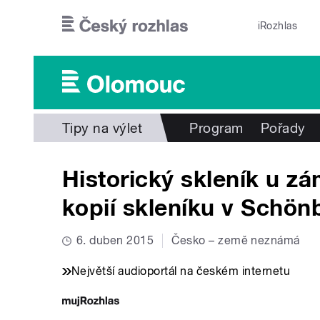
Přejít k hlavnímu obsahu
iRozhlas
Tipy na výlet
Program
Pořady
Historický skleník u z
kopií skleníku v Schön
6. duben 2015
Česko – země neznámá
Největší audioportál na českém internetu