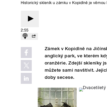
Historický skleník u zámku v Kopidlně je věrnou
2:55
Zámek v Kopidlně na Jičíns
anglický park, ve kterém kd
oranžérie. Zdejší skleníky 
můžete sami navštívit. Jej
doby secese.