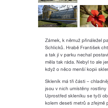
Zámek, k němuž přináležel par
Schlicků. Hrabě František cht
a tak jí v parku nechal postavi
měla tak ráda. Nebyl to ale je
když o něco menší kopii skl
Skleník má tři části – chladně
jsou v nich umístěny rostliny
Uprostřed skleníku se tyčí o
kolem deseti metrů a zřejmě 