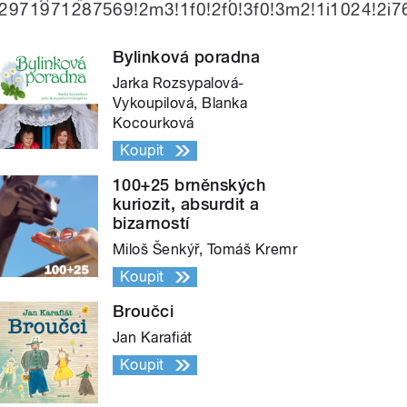
971971287569!2m3!1f0!2f0!3f0!3m2!1i1024!2
Bylinková poradna
Jarka Rozsypalová-
Vykoupilová, Blanka
Kocourková
Koupit
100+25 brněnských
kuriozit, absurdit a
bizarností
Miloš Šenkýř, Tomáš Kremr
Koupit
Broučci
Jan Karafiát
Koupit