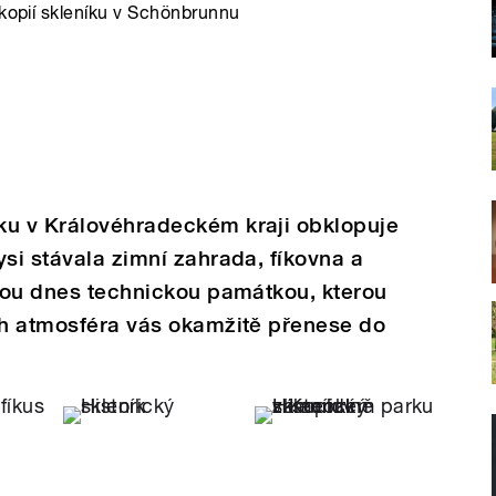
 kopií skleníku v Schönbrunnu
ku v Královéhradeckém kraji obklopuje
ysi stávala zimní zahrada, fíkovna a
jsou dnes technickou památkou, kterou
ich atmosféra vás okamžitě přenese do