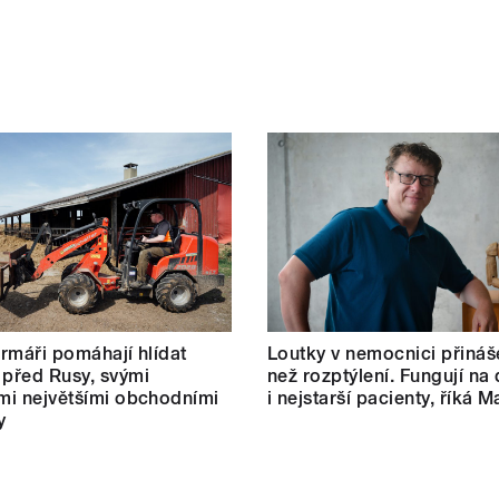
farmáři pomáhají hlídat
Loutky v nemocnici přináše
 před Rusy, svými
než rozptýlení. Fungují na 
ími největšími obchodními
i nejstarší pacienty, říká M
y