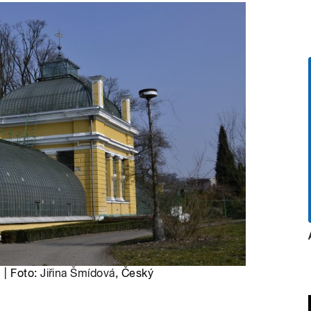
 | Foto:
Jiřina Šmídová
, Český