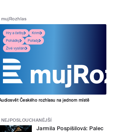
mujRozhlas
Hry a četby
Krimi
Pohádky
Pořady
Živé vysílání
Audiosvět Českého rozhlasu na jednom místě
NEJPOSLOUCHANĚJŠÍ
Jarmila Pospíšilová: Palec