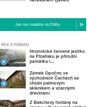
Jak nás naladíte na DABu
VÍCE Z POŘADU
Hromnické červené jezírko
na Plzeňsku je přírodní
památka i...
Zámek Opočno ve
východních Čechách se
chlubí palmovým
skleníkem a vzácnými
dřevinami
Z Bakchovy fontány na