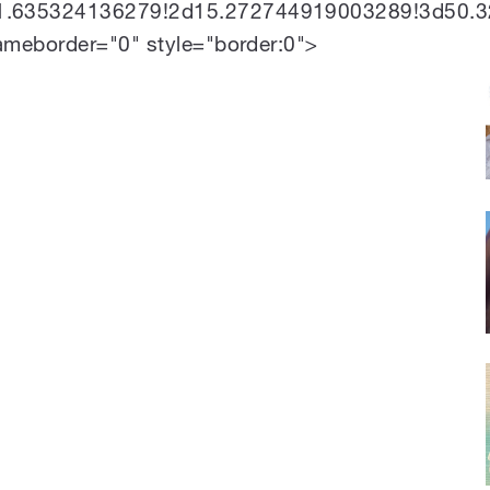
.635324136279!2d15.272744919003289!3d50.32
ameborder="0" style="border:0">