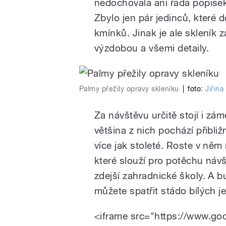
nedochovala ani řada popisek 
Zbylo jen pár jedinců, které 
kmínků. Jinak je ale skleník
výzdobou a všemi detaily.
Palmy přežily opravy skleníku
|
foto:
Jiřin
Za návštěvu určitě stojí i zá
většina z nich pochází přibliž
více jak stoleté. Roste v ně
které slouží pro potěchu návš
zdejší zahradnické školy. A bu
můžete spatřit stádo bílých j
<iframe src="https://www.g