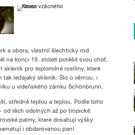
k a obora, vlastnil šlechtický rod
ěl na konci 19. století potěšit svou choť,
t skleník pro teplomilné rostliny, které
n tak ledajaký skleník. Šlo o věrnou, i
eníku u vídeňského zámku Schönbrunn.
jší, středně teplou a teplou. Podle toho
 - od těch odolných až po tropické.
brovské palmy, které dosahují výšky
pamatují i obdarovanou paní