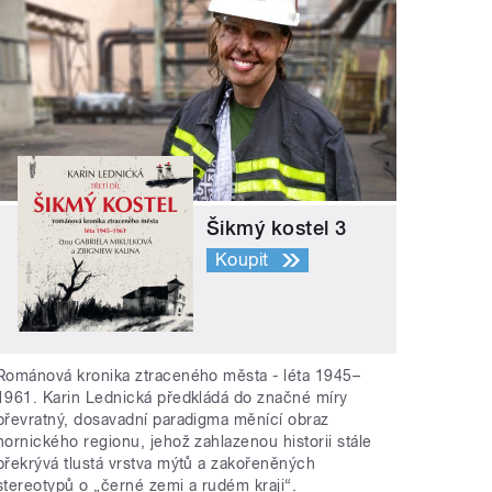
Šikmý kostel 3
Koupit
Románová kronika ztraceného města - léta 1945–
1961. Karin Lednická předkládá do značné míry
převratný, dosavadní paradigma měnící obraz
hornického regionu, jehož zahlazenou historii stále
překrývá tlustá vrstva mýtů a zakořeněných
stereotypů o „černé zemi a rudém kraji“.