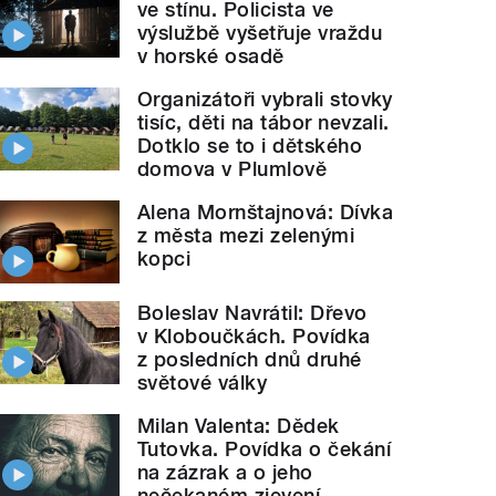
ve stínu. Policista ve
výslužbě vyšetřuje vraždu
v horské osadě
Organizátoři vybrali stovky
tisíc, děti na tábor nevzali.
Dotklo se to i dětského
domova v Plumlově
Alena Mornštajnová: Dívka
z města mezi zelenými
kopci
Boleslav Navrátil: Dřevo
v Kloboučkách. Povídka
z posledních dnů druhé
světové války
Milan Valenta: Dědek
Tutovka. Povídka o čekání
na zázrak a o jeho
nečekaném zjevení