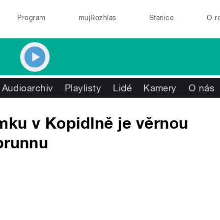
Program
mujRozhlas
Stanice
O r
Audioarchiv
Playlisty
Lidé
Kamery
O nás
ámku v Kopidlně je věrnou
brunnu