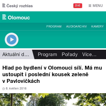
Přejít k hlavnímu obsahu
MENU
ŽIVĚ
PROGRAM
AUDIOARCHIV
KAMERY
Aktuální dění
Program
Pořady
Více
…
Hlad po bydlení v Olomouci sílí. Má mu
ustoupit i poslední kousek zeleně
v Pavlovičkách
8. květen 2016