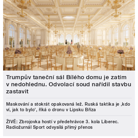
Trumpův taneční sál Bílého domu je zatím
v nedohlednu. Odvolací soud nařídil stavbu
zastavit
Maskování a stokrát opakovaná lež. Ruská taktika je ‚kdo
ví, jak to bylo‘, říká o dronu v Lipsku Bříza
ŽIVĚ: Zbrojovka hostí v předehrávce 3. kola Liberec.
Radiožurnál Sport odvysílá přímý přenos