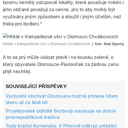
boomu neměly ustupovat lokality, které považuje město i
jeho občané považují za cenné, pro to aby mohly být
využívány jiným způsobem a sloužit i jiným účelům, než
třeba pro bydlení.“
Hřiště v Kampelíkově ulici v Olomouci Chválkovicích
|
foto: Aleš Spurný
A to se prý může ukázat právě i na kousku zeleně, o
který obyvatelé Olomouce-Pavloviček za žádnou cenu
přijít nechtějí.
SOUVISEJÍCÍ PŘÍSPĚVKY
Východní obchvat Olomouce možná přinese lidem
úlevu už za šest let
Prostějovské sídliště Svobody navazuje na dobré
prvorepublikové tradice
Tudy kráčel Komenský. V Přerově odkryjí unikátní