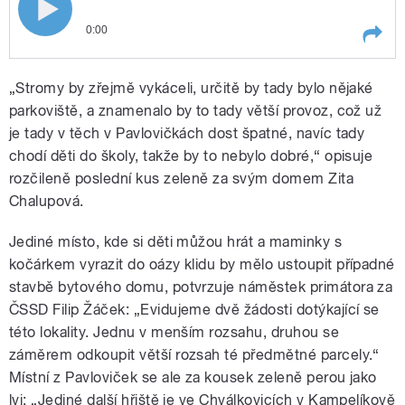
V Olomouci Pavlovičkách bojují o
0:00
kousek zeleně
Play /
zeleně
V Olomouci Pavlovičkách bojují o
„Stromy by zřejmě vykáceli, určitě by tady bylo nějaké
kousek
parkoviště, a znamenalo by to tady větší provoz, což už
je tady v těch v Pavlovičkách dost špatné, navíc tady
chodí děti do školy, takže by to nebylo dobré,“ opisuje
rozčileně poslední kus zeleně za svým domem Zita
Chalupová.
Jediné místo, kde si děti můžou hrát a maminky s
pause
kočárkem vyrazit do oázy klidu by mělo ustoupit případné
stavbě bytového domu, potvrzuje náměstek primátora za
ČSSD Filip Žáček: „Evidujeme dvě žádosti dotýkající se
této lokality. Jednu v menším rozsahu, druhou se
záměrem odkoupit větší rozsah té předmětné parcely.“
Místní z Pavloviček se ale za kousek zeleně perou jako
lvi: „Jediné další hřiště je ve Chválkovicích v Kampelíkově