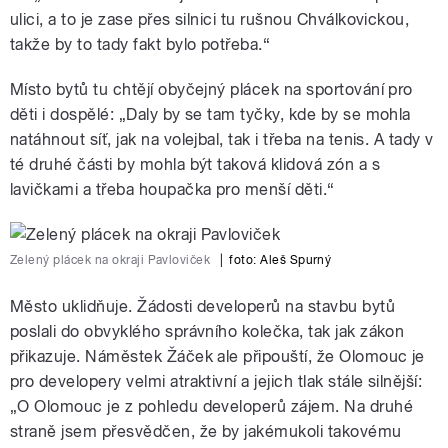
ulici, a to je zase přes silnici tu rušnou Chválkovickou,
takže by to tady fakt bylo potřeba.“
Místo bytů tu chtějí obyčejný plácek na sportování pro
děti i dospělé: „Daly by se tam tyčky, kde by se mohla
natáhnout síť, jak na volejbal, tak i třeba na tenis. A tady v
té druhé části by mohla být taková klidová zón a s
lavičkami a třeba houpačka pro menší děti.“
Zelený plácek na okraji Pavloviček
|
foto: Aleš Spurný
Město uklidňuje. Žádosti developerů na stavbu bytů
poslali do obvyklého správního kolečka, tak jak zákon
přikazuje. Náměstek Žáček ale připouští, že Olomouc je
pro developery velmi atraktivní a jejich tlak stále silnější:
„O Olomouc je z pohledu developerů zájem. Na druhé
straně jsem přesvědčen, že by jakémukoli takovému