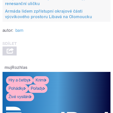
renesanční uličku
Armáda lidem zpřístupní okrajové části
výcvikového prostoru Libavá na Olomoucku
autor:
bam
mujRozhlas
Hry a četby
Krimi
Pohádky
Pořady
Živé vysílání