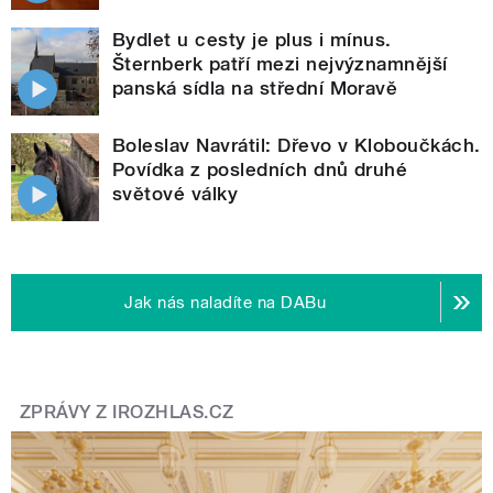
Bydlet u cesty je plus i mínus.
Šternberk patří mezi nejvýznamnější
panská sídla na střední Moravě
Boleslav Navrátil: Dřevo v Kloboučkách.
Povídka z posledních dnů druhé
světové války
Jak nás naladíte na DABu
ZPRÁVY Z IROZHLAS.CZ