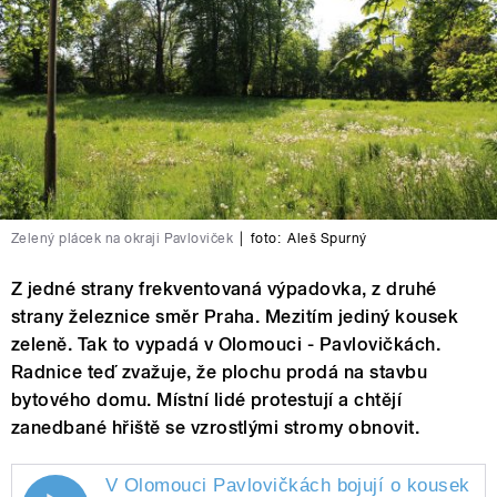
Zelený plácek na okraji Pavloviček
|
foto:
Aleš Spurný
Z jedné strany frekventovaná výpadovka, z druhé
strany železnice směr Praha. Mezitím jediný kousek
zeleně. Tak to vypadá v Olomouci - Pavlovičkách.
Radnice teď zvažuje, že plochu prodá na stavbu
bytového domu. Místní lidé protestují a chtějí
zanedbané hřiště se vzrostlými stromy obnovit.
V Olomouci Pavlovičkách bojují o kousek
z