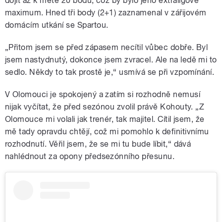
dojít až k metě 20 bodů, což by bylo jeho extraligové
maximum. Hned tři body (2+1) zaznamenal v zářijovém
domácím utkání se Spartou.
„Přitom jsem se před zápasem necítil vůbec dobře. Byl
jsem nastydnutý, dokonce jsem zvracel. Ale na ledě mi to
sedlo. Někdy to tak prostě je,“ usmívá se při vzpomínání.
V Olomouci je spokojený a zatím si rozhodně nemusí
nijak vyčítat, že před sezónou zvolil právě Kohouty. „Z
Olomouce mi volali jak trenér, tak majitel. Cítil jsem, že
mě tady opravdu chtějí, což mi pomohlo k definitivnímu
rozhodnutí. Věřil jsem, že se mi tu bude líbit,“ dává
nahlédnout za opony předsezónního přesunu.