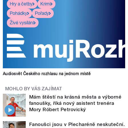
Hry a četby
Krimi
Pohádky
Pořady
Živé vysílání
Audiosvět Českého rozhlasu na jednom místě
MOHLO BY VÁS ZAJÍMAT
Mám štěstí na krásná města a výborné
fanoušky, říká nový asistent trenéra
Mory Róbert Petrovický
Fanoušci jsou v Plecharéně neskuteční.