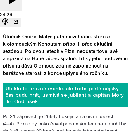
24:29
Útočník Ondřej Matýs patří mezi hráče, kteří se
k olomouckým Kohoutům připojili před aktuální
sezónou. Po dvou letech v Plzni neodstartoval své
angažmá na Hané vůbec špatně. I díky jeho bodovému
přísunu dává Olomouc zdárně zapomenout na
barážové starosti z konce uplynulého ročníku.
Uteklo to hrozně rychle, ale třeba ještě nějaký
čas budu hrát, usmívá se jubilant a kapitán Mory
Jiří Ondrušek
Po 21 zápasech je 26letý hokejista na osmi bodech
(4+4). Pokud by pokračoval podobným tempem, mohl by