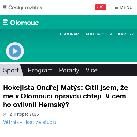
Přejít k hlavnímu obsahu
MENU
ŽIVĚ
PROGRAM
AUDIOARCHIV
KAMERY
Sport
Program
Pořady
Více
…
Hokejista Ondřej Matýs: Cítil jsem, že
mě v Olomouci opravdu chtějí. V čem
ho ovlivnil Hemský?
12. listopad 2025
Větrník - Host ve studiu