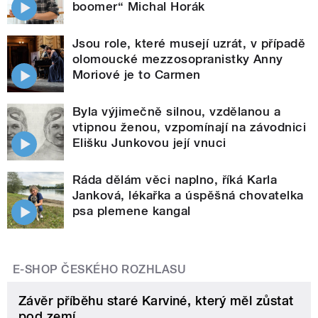
boomer“ Michal Horák
Jsou role, které musejí uzrát, v případě
olomoucké mezzosopranistky Anny
Moriové je to Carmen
Byla výjimečně silnou, vzdělanou a
vtipnou ženou, vzpomínají na závodnici
Elišku Junkovou její vnuci
Ráda dělám věci naplno, říká Karla
Janková, lékařka a úspěšná chovatelka
psa plemene kangal
E-SHOP ČESKÉHO ROZHLASU
Závěr příběhu staré Karviné, který měl zůstat
pod zemí