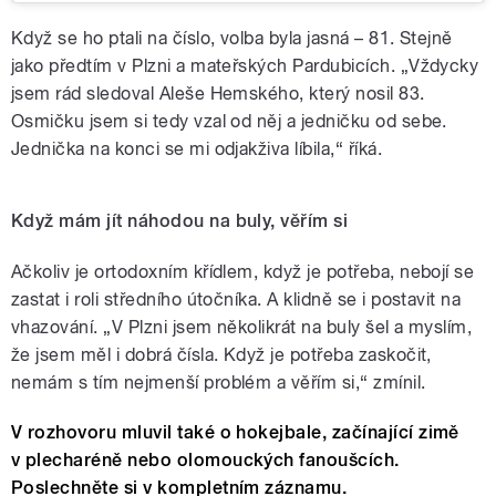
Když se ho ptali na číslo, volba byla jasná – 81. Stejně
jako předtím v Plzni a mateřských Pardubicích. „Vždycky
jsem rád sledoval Aleše Hemského, který nosil 83.
Osmičku jsem si tedy vzal od něj a jedničku od sebe.
Jednička na konci se mi odjakživa líbila,“ říká.
Když mám jít náhodou na buly, věřím si
Ačkoliv je ortodoxním křídlem, když je potřeba, nebojí se
zastat i roli středního útočníka. A klidně se i postavit na
vhazování. „V Plzni jsem několikrát na buly šel a myslím,
že jsem měl i dobrá čísla. Když je potřeba zaskočit,
nemám s tím nejmenší problém a věřím si,“ zmínil.
V rozhovoru mluvil také o hokejbale, začínající zimě
v plecharéně nebo olomouckých fanoušcích.
Poslechněte si v kompletním záznamu.