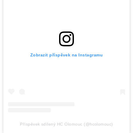
Zobrazit příspěvek na Instagramu
Příspěvek sdílený HC Olomouc (@hcolomouc)