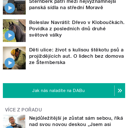
Šternberk patří mezi nejvýznamnější
panská sídla na střední Moravě
Boleslav Navrátil: Dřevo v Kloboučkách.
Povídka z posledních dnů druhé
světové války
Děti ulice: život s kulisou štěkotu psů a
projíždějících aut. O lidech bez domova
ze Šternberska
Jak nás naladíte na DABu
VÍCE Z POŘADU
Nejdůležitější je zůstat sám sebou, říká
nad svou novou deskou „Jsem asi