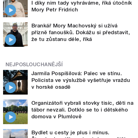
I díky nim tady vyhráváme, říká útočník
Mory Petr Fridrich
Brankář Mory Machovský si užívá
přízně fanoušků. Dokážu si představit,
že tu zůstanu déle, říká
NEJPOSLOUCHANĚJŠÍ
Jarmila Pospíšilová: Palec ve stínu.
Policista ve výslužbě vyšetřuje vraždu
v horské osadě
Organizátoři vybrali stovky tisíc, děti na
tábor nevzali. Dotklo se to i dětského
domova v Plumlově
Bydlet u cesty je plus i mínus.