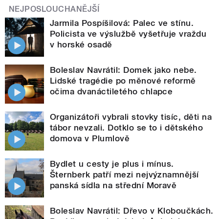
NEJPOSLOUCHANĚJŠÍ
Jarmila Pospíšilová: Palec ve stínu.
Policista ve výslužbě vyšetřuje vraždu
v horské osadě
Boleslav Navrátil: Domek jako nebe.
Lidské tragédie po měnové reformě
očima dvanáctiletého chlapce
Organizátoři vybrali stovky tisíc, děti na
tábor nevzali. Dotklo se to i dětského
domova v Plumlově
Bydlet u cesty je plus i mínus.
Šternberk patří mezi nejvýznamnější
panská sídla na střední Moravě
Boleslav Navrátil: Dřevo v Kloboučkách.