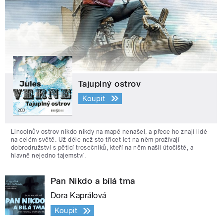
Tajuplný ostrov
Koupit
Lincolnův ostrov nikdo nikdy na mapě nenašel, a přece ho znají lidé
na celém světě. Už déle než sto třicet let na něm prožívají
dobrodružství s pěticí trosečníků, kteří na něm našli útočiště, a
hlavně nejedno tajemství.
Pan Nikdo a bílá tma
Dora Kaprálová
Koupit