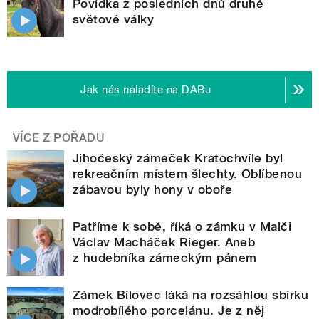
Povídka z posledních dnů druhé
světové války
Jak nás naladíte na DABu
VÍCE Z POŘADU
Jihočeský zámeček Kratochvíle byl
rekreačním místem šlechty. Oblíbenou
zábavou byly hony v oboře
Patříme k sobě, říká o zámku v Malči
Václav Macháček Rieger. Aneb
z hudebníka zámeckým pánem
Zámek Bílovec láká na rozsáhlou sbírku
modrobílého porcelánu. Je z něj