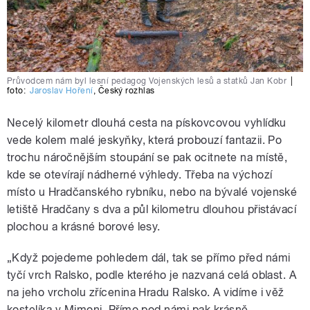
Průvodcem nám byl lesní pedagog Vojenských lesů a statků Jan Kobr
|
foto:
Jaroslav Hoření
,
Český rozhlas
Necelý kilometr dlouhá cesta na pískovcovou vyhlídku
vede kolem malé jeskyňky, která probouzí fantazii. Po
trochu náročnějším stoupání se pak ocitnete na místě,
kde se otevírají nádherné výhledy. Třeba na výchozí
místo u Hradčanského rybníku, nebo na bývalé vojenské
letiště Hradčany s dva a půl kilometru dlouhou přistávací
plochou a krásné borové lesy.
„Když pojedeme pohledem dál, tak se přímo před námi
tyčí vrch Ralsko, podle kterého je nazvaná celá oblast. A
na jeho vrcholu zřícenina Hradu Ralsko. A vidíme i věž
kostelíka v Mimoni. Přímo pod námi pak krásně