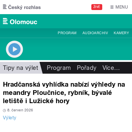
Přejít k hlavnímu obsahu
MENU
ŽIVĚ
PROGRAM
AUDIOARCHIV
KAMERY
Tipy na výlet
Program
Pořady
Více
…
Hradčanská vyhlídka nabízí výhledy na
meandry Ploučnice, rybník, bývalé
letiště i Lužické hory
8. červen 2026
Výlety