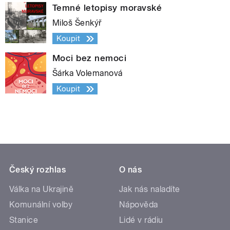
Temné letopisy moravské
Miloš Šenkýř
Koupit
Moci bez nemoci
Šárka Volemanová
Koupit
Český rozhlas
O nás
Válka na Ukrajině
Jak nás naladíte
Komunální volby
Nápověda
Stanice
Lidé v rádiu