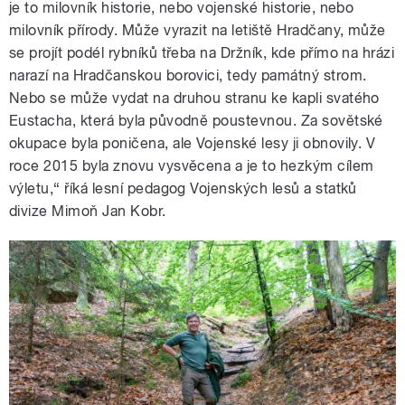
je to milovník historie, nebo vojenské historie, nebo
milovník přírody. Může vyrazit na letiště Hradčany, může
se projít podél rybníků třeba na Držník, kde přímo na hrázi
narazí na Hradčanskou borovici, tedy památný strom.
Nebo se může vydat na druhou stranu ke kapli svatého
Eustacha, která byla původně poustevnou. Za sovětské
okupace byla poničena, ale Vojenské lesy ji obnovily. V
roce 2015 byla znovu vysvěcena a je to hezkým cílem
výletu,“ říká lesní pedagog Vojenských lesů a statků
divize Mimoň Jan Kobr.