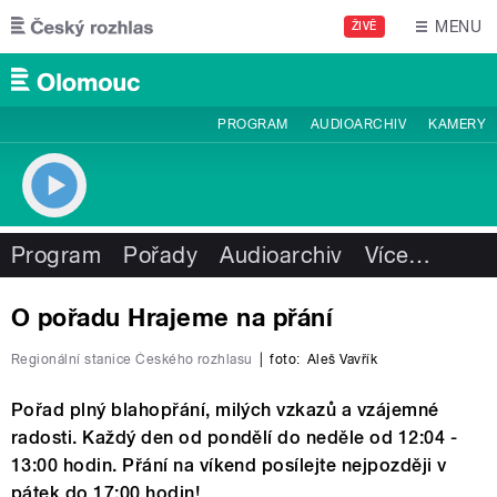
Přejít k hlavnímu obsahu
MENU
ŽIVĚ
PROGRAM
AUDIOARCHIV
KAMERY
Program
Pořady
Audioarchiv
Více
…
O pořadu Hrajeme na přání
Regionální stanice Českého rozhlasu
|
foto:
Aleš Vavřík
Pořad plný blahopřání, milých vzkazů a vzájemné
radosti. Každý den od pondělí do neděle od 12:04 -
13:00 hodin. Přání na víkend posílejte nejpozději v
pátek do 17:00 hodin!