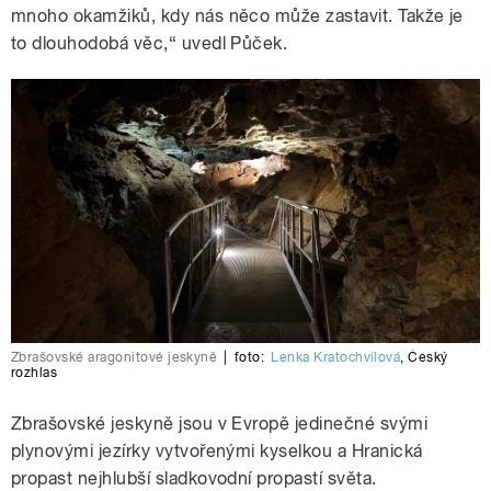
mnoho okamžiků, kdy nás něco může zastavit. Takže je
to dlouhodobá věc,“ uvedl Půček.
Zbrašovské aragonitové jeskyně
|
foto:
Lenka Kratochvílová
,
Český
rozhlas
Zbrašovské jeskyně jsou v Evropě jedinečné svými
plynovými jezírky vytvořenými kyselkou a Hranická
propast nejhlubší sladkovodní propastí světa.