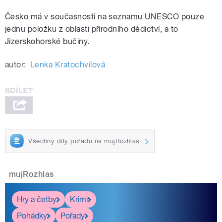
Česko má v současnosti na seznamu UNESCO pouze
jednu položku z oblasti přírodního dědictví, a to
Jizerskohorské bučiny.
autor:
Lenka Kratochvílová
Všechny díly pořadu na mujRozhlas
mujRozhlas
Hry a četby
Krimi
Pohádky
Pořady