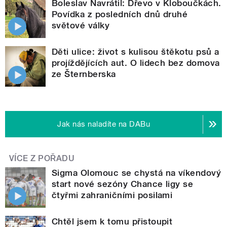
Boleslav Navrátil: Dřevo v Kloboučkách.
Povídka z posledních dnů druhé
světové války
Děti ulice: život s kulisou štěkotu psů a
projíždějících aut. O lidech bez domova
ze Šternberska
Jak nás naladíte na DABu
VÍCE Z POŘADU
Sigma Olomouc se chystá na víkendový
start nové sezóny Chance ligy se
čtyřmi zahraničními posilami
Chtěl jsem k tomu přistoupit