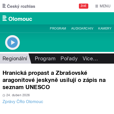
Přejít k hlavnímu obsahu
MENU
ŽIVĚ
PROGRAM
AUDIOARCHIV
KAMERY
Regionální
Program
Pořady
Více
…
Hranická propast a Zbrašovské
aragonitové jeskyně usilují o zápis na
seznam UNESCO
24. duben 2026
Zprávy ČRo Olomouc