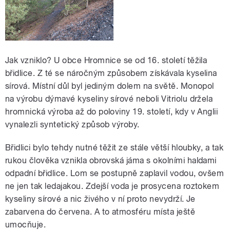
Jak vzniklo? U obce Hromnice se od 16. století těžila
břidlice. Z té se náročným způsobem získávala kyselina
sírová. Místní důl byl jediným dolem na světě. Monopol
na výrobu dýmavé kyseliny sírové neboli Vitriolu držela
hromnická výroba až do poloviny 19. století, kdy v Anglii
vynalezli syntetický způsob výroby.
Břidlici bylo tehdy nutné těžit ze stále větší hloubky, a tak
rukou člověka vznikla obrovská jáma s okolními haldami
odpadní břidlice. Lom se postupně zaplavil vodou, ovšem
ne jen tak ledajakou. Zdejší voda je prosycena roztokem
kyseliny sírové a nic živého v ní proto nevydrží. Je
zabarvena do červena. A to atmosféru místa ještě
umocňuje.