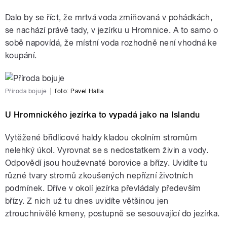
Dalo by se říct, že mrtvá voda zmiňovaná v pohádkách,
se nachází právě tady, v jezírku u Hromnice. A to samo o
sobě napovídá, že místní voda rozhodně není vhodná ke
koupání.
Příroda bojuje
|
foto:
Pavel Halla
U Hromnického jezírka to vypadá jako na Islandu
Vytěžené břidlicové haldy kladou okolním stromům
nelehký úkol. Vyrovnat se s nedostatkem živin a vody.
Odpovědí jsou houževnaté borovice a břízy. Uvidíte tu
různé tvary stromů zkoušených nepřízní životních
podmínek. Dříve v okolí jezírka převládaly především
břízy. Z nich už tu dnes uvidíte většinou jen
ztrouchnivělé kmeny, postupně se sesouvající do jezírka.