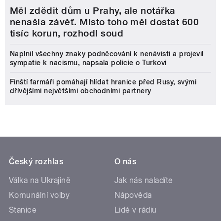
Měl zdědit dům u Prahy, ale notářka
nenašla závěť. Místo toho měl dostat 600
tisíc korun, rozhodl soud
Naplnil všechny znaky podněcování k nenávisti a projevil
sympatie k nacismu, napsala policie o Turkovi
Finští farmáři pomáhají hlídat hranice před Rusy, svými
dřívějšími největšími obchodními partnery
Český rozhlas
O nás
Válka na Ukrajině
Jak nás naladíte
Komunální volby
Nápověda
Stanice
Lidé v rádiu