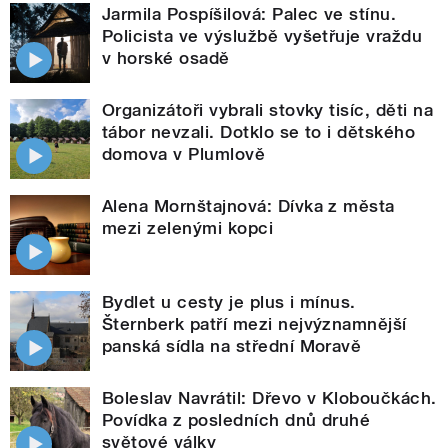
Jarmila Pospíšilová: Palec ve stínu.
Policista ve výslužbě vyšetřuje vraždu
v horské osadě
Organizátoři vybrali stovky tisíc, děti na
tábor nevzali. Dotklo se to i dětského
domova v Plumlově
Alena Mornštajnová: Dívka z města
mezi zelenými kopci
Bydlet u cesty je plus i mínus.
Šternberk patří mezi nejvýznamnější
panská sídla na střední Moravě
Boleslav Navrátil: Dřevo v Kloboučkách.
Povídka z posledních dnů druhé
světové války