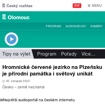
Přejít k hlavnímu obsahu
MENU
ŽIVĚ
PROGRAM
AUDIOARCHIV
KAMERY
Tipy na výlet
Program
Pořady
Více
…
Hromnické červené jezírko na Plzeňsku
je přírodní památka i světový unikát
30. listopad 2025
Česko – země neznámá
Největší audioportál na českém internetu