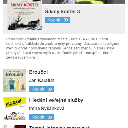
Šikmý kostel 3
Koupit
Románová kronika ztraceného města - léta 1945–1961. Karin
Lednická předkládá do značné míry převratný, dosavadní paradigma
měnící obraz hornického regionu, jehož zahlazenou historii stále
překrývá tlustá vrstva mýtů a zakořeněných stereotypů o „černé
zemi a rudém kraji“.
Broučci
Jan Karafiát
Koupit
Hledání veřejné služby
Irena Ryšánková
Koupit