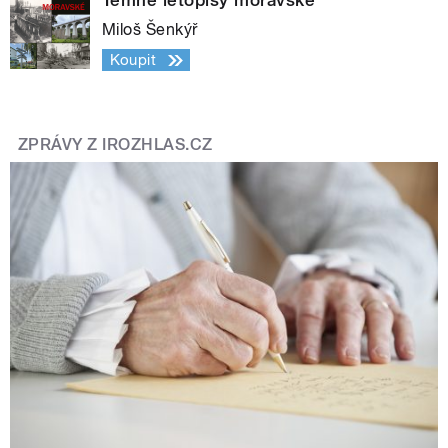
Temné letopisy moravské
Miloš Šenkýř
Koupit
ZPRÁVY Z IROZHLAS.CZ