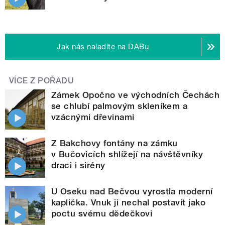
Jak nás naladíte na DABu
VÍCE Z POŘADU
Zámek Opočno ve východních Čechách
se chlubí palmovým skleníkem a
vzácnými dřevinami
Z Bakchovy fontány na zámku
v Bučovicích shlížejí na návštěvníky
draci i sirény
U Oseku nad Bečvou vyrostla moderní
kaplička. Vnuk ji nechal postavit jako
poctu svému dědečkovi