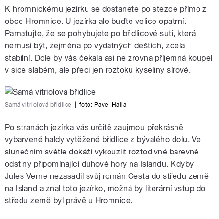
K hromnickému jezírku se dostanete po stezce přímo z
obce Hromnice. U jezírka ale buďte velice opatrní.
Pamatujte, že se pohybujete po břidlicové suti, která
nemusí být, zejména po vydatných deštích, zcela
stabilní. Dole by vás čekala asi ne zrovna příjemná koupel
v sice slabém, ale přeci jen roztoku kyseliny sírové.
Samá vitriolová břidlice
|
foto:
Pavel Halla
Po stranách jezírka vás určitě zaujmou překrásně
vybarvené haldy vytěžené břidlice z bývalého dolu. Ve
slunečním světle dokáží vykouzlit roztodivné barevné
odstíny připomínající duhové hory na Islandu. Kdyby
Jules Verne nezasadil svůj román Cesta do středu země
na Island a znal toto jezírko, možná by literární vstup do
středu země byl právě u Hromnice.