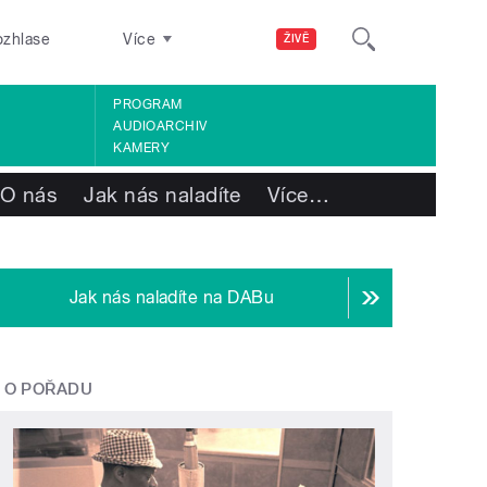
ozhlase
Více
ŽIVĚ
PROGRAM
AUDIOARCHIV
KAMERY
O nás
Jak nás naladíte
Více
…
Jak nás naladíte na DABu
O POŘADU