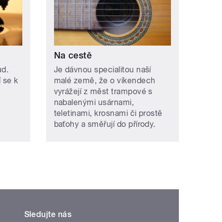
Na cestě
ud.
Je dávnou specialitou naší
í se k
malé země, že o víkendech
vyrážejí z měst trampové s
nabalenými usárnami,
teletinami, krosnami či prostě
baťohy a směřují do přírody.
Sledujte nás