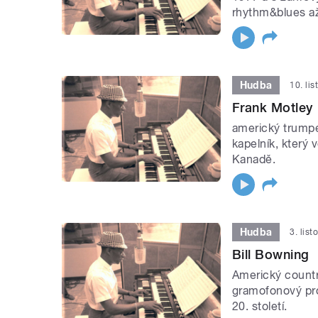
rhythm&blues až 
Hudba
10. li
Frank Motley
americký trumpe
kapelník, který v
Kanadě.
Hudba
3. lis
Bill Bowning
Americký country
gramofonový pro
20. století.