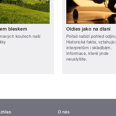
em bleskem
Oldies jako na dlani
ímavých koutech naší
Pořad nabízí pohled odjin
liky
Historická fakta, vztahujíc
interpretům i skladbám.
Informace, které jinde
neuslyšíte.
zhlas
O nás