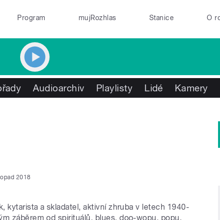
Program
mujRozhlas
Stanice
O r
ořady
Audioarchiv
Playlisty
Lidé
Kamery
stopad 2018
 kytarista a skladatel, aktivní zhruba v letech 1940-
ým záběrem od spirituálů, blues, doo-wopu, popu,