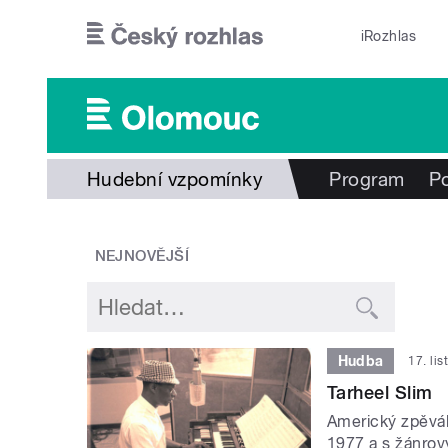
Přejít k hlavnímu obsahu
iRozhlas
Hudební vzpomínky
Program
P
NEJNOVĚJŠÍ
Hudba
17. li
Tarheel Slim
Americký zpěvák,
1977 a s žánrov