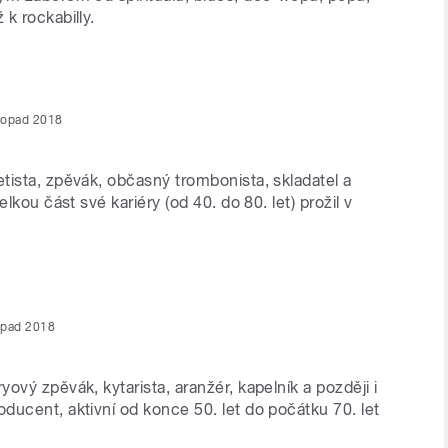
k rockabilly.
stopad 2018
tista, zpěvák, občasný trombonista, skladatel a
elkou část své kariéry (od 40. do 80. let) prožil v
topad 2018
ový zpěvák, kytarista, aranžér, kapelník a později i
ducent, aktivní od konce 50. let do počátku 70. let