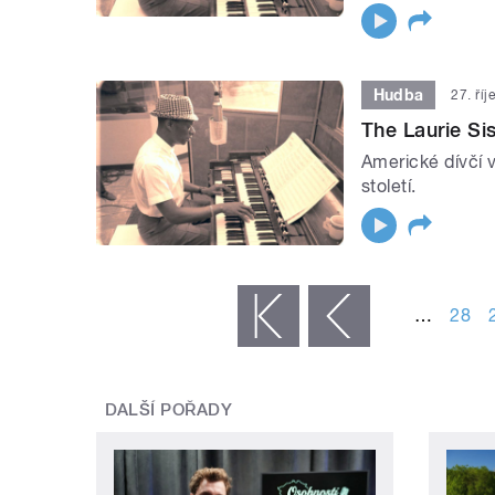
Hudba
27. ří
The Laurie Si
Americké dívčí v
století.
STRÁNKY
…
28
« první
‹ předchozí
DALŠÍ POŘADY