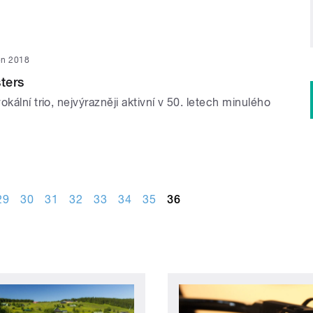
jen 2018
sters
okální trio, nejvýrazněji aktivní v 50. letech minulého
29
30
31
32
33
34
35
36