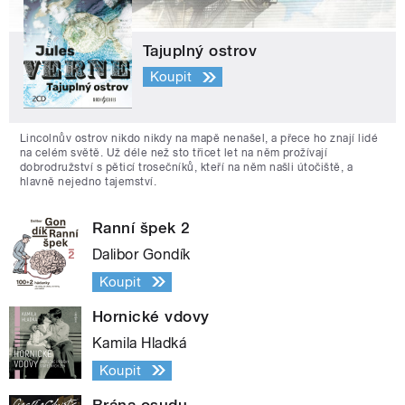
Tajuplný ostrov
Koupit
Lincolnův ostrov nikdo nikdy na mapě nenašel, a přece ho znají lidé
na celém světě. Už déle než sto třicet let na něm prožívají
dobrodružství s pěticí trosečníků, kteří na něm našli útočiště, a
hlavně nejedno tajemství.
Ranní špek 2
Dalibor Gondík
Koupit
Hornické vdovy
Kamila Hladká
Koupit
Brána osudu