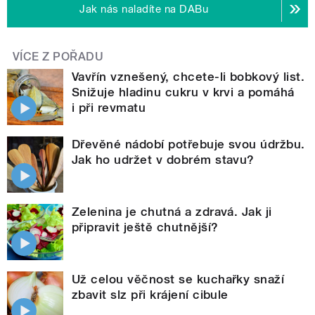
Jak nás naladíte na DABu
VÍCE Z POŘADU
Vavřín vznešený, chcete-li bobkový list.
Snižuje hladinu cukru v krvi a pomáhá
i při revmatu
Dřevěné nádobí potřebuje svou údržbu.
Jak ho udržet v dobrém stavu?
Zelenina je chutná a zdravá. Jak ji
připravit ještě chutnější?
Už celou věčnost se kuchařky snaží
zbavit slz při krájení cibule