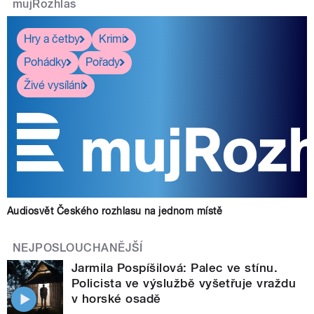
mujRozhlas
Hry a četby
Krimi
Pohádky
Pořady
Živé vysílání
Audiosvět Českého rozhlasu na jednom místě
NEJPOSLOUCHANĚJŠÍ
Jarmila Pospíšilová: Palec ve stínu.
Policista ve výslužbě vyšetřuje vraždu
v horské osadě