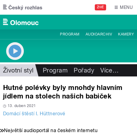
Přejít k hlavnímu obsahu
MENU
ŽIVĚ
PROGRAM
AUDIOARCHIV
KAMERY
Životní styl
Program
Pořady
Více
…
Hutné polévky byly mnohdy hlavním
jídlem na stolech našich babiček
13. duben 2021
Domácí štěstí I. Hüttnerové
Největší audioportál na českém internetu