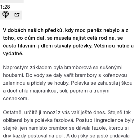
1:28
V dobách našich předků, kdy moc peněz nebylo a z
toho, co dům dal, se musela najíst celá rodina, se
často hlavním jídlem stávaly polévky. Většinou hutné a
vydatné.
Naprostým základem byla bramborová se sušenými
houbami. Do vody se daly vařit brambory s kořenovou
zeleninou a přidaly se houby. Polévka se zahustila jíškou
a dochutila majoránkou, solí, pepřem a třeným
česnekem.
Ostatně, určitě ji mnozí z vás vaří ještě dnes. Stejně tak
oblíbená byla polévka fazolová. Postup i ingredience byly
stejné, jen namísto brambor se dávala fazole, kterou si
dřív každý pěstoval na poli. A do jíšky se ještě přidávala