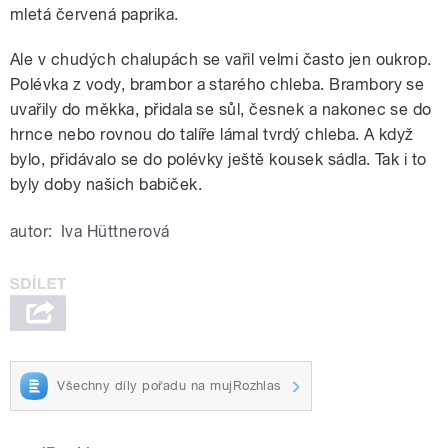
mletá červená paprika.
Ale v chudých chalupách se vařil velmi často jen oukrop.
Polévka z vody, brambor a starého chleba. Brambory se
uvařily do měkka, přidala se sůl, česnek a nakonec se do
hrnce nebo rovnou do talíře lámal tvrdý chleba. A když
bylo, přidávalo se do polévky ještě kousek sádla. Tak i to
byly doby našich babiček.
autor:
Iva Hüttnerová
Všechny díly pořadu na mujRozhlas