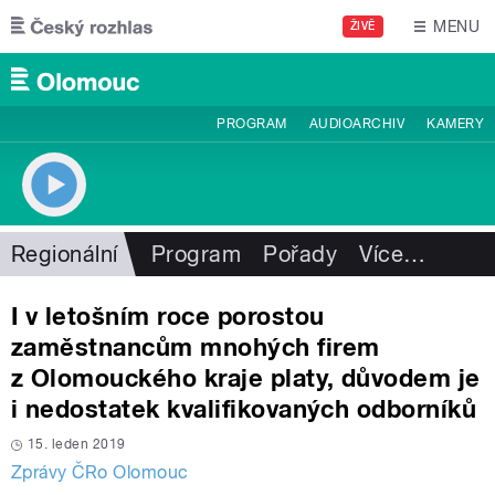
Přejít k hlavnímu obsahu
MENU
ŽIVĚ
PROGRAM
AUDIOARCHIV
KAMERY
Regionální
Program
Pořady
Více
…
I v letošním roce porostou
zaměstnancům mnohých firem
z Olomouckého kraje platy, důvodem je
i nedostatek kvalifikovaných odborníků
15. leden 2019
Zprávy ČRo Olomouc