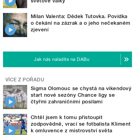
světové války
Milan Valenta: Dědek Tutovka. Povídka
o čekání na zázrak a o jeho nečekaném
zjevení
Jak nás naladíte na DABu
VÍCE Z POŘADU
Sigma Olomouc se chystá na víkendový
start nové sezóny Chance ligy se
čtyřmi zahraničními posilami
Chtěl jsem k tomu přistoupit
zodpovědně, vrací se fotbalista Kliment
k omluvence z mistrovství světa