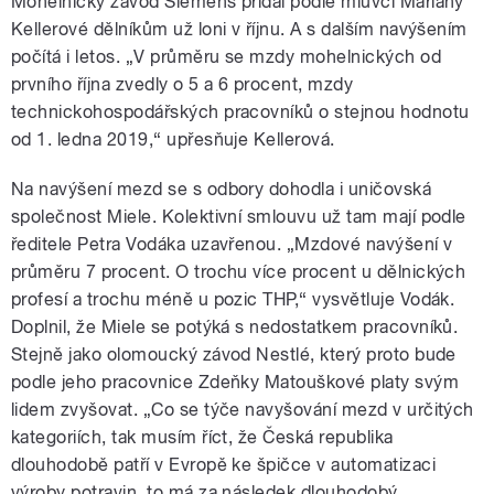
Mohelnický závod Siemens přidal podle mluvčí Mariany
Kellerové dělníkům už loni v říjnu. A s dalším navýšením
počítá i letos. „V průměru se mzdy mohelnických od
prvního října zvedly o 5 a 6 procent, mzdy
technickohospodářských pracovníků o stejnou hodnotu
od 1. ledna 2019,“ upřesňuje Kellerová.
Na navýšení mezd se s odbory dohodla i uničovská
společnost Miele. Kolektivní smlouvu už tam mají podle
ředitele Petra Vodáka uzavřenou. „Mzdové navýšení v
průměru 7 procent. O trochu více procent u dělnických
profesí a trochu méně u pozic THP,“ vysvětluje Vodák.
Doplnil, že Miele se potýká s nedostatkem pracovníků.
Stejně jako olomoucký závod Nestlé, který proto bude
podle jeho pracovnice Zdeňky Matouškové platy svým
lidem zvyšovat. „Co se týče navyšování mezd v určitých
kategoriích, tak musím říct, že Česká republika
dlouhodobě patří v Evropě ke špičce v automatizaci
výroby potravin, to má za následek dlouhodobý