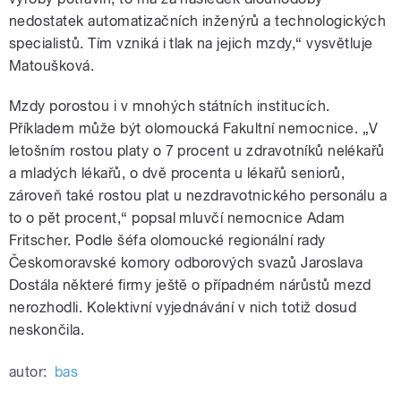
nedostatek automatizačních inženýrů a technologických
specialistů. Tím vzniká i tlak na jejich mzdy,“ vysvětluje
Matoušková.
Mzdy porostou i v mnohých státních institucích.
Příkladem může být olomoucká Fakultní nemocnice. „V
letošním rostou platy o 7 procent u zdravotníků nelékařů
a mladých lékařů, o dvě procenta u lékařů seniorů,
zároveň také rostou plat u nezdravotnického personálu a
to o pět procent,“ popsal mluvčí nemocnice Adam
Fritscher. Podle šéfa olomoucké regionální rady
Českomoravské komory odborových svazů Jaroslava
Dostála některé firmy ještě o případném nárůstů mezd
nerozhodli. Kolektivní vyjednávání v nich totiž dosud
neskončila.
autor:
bas