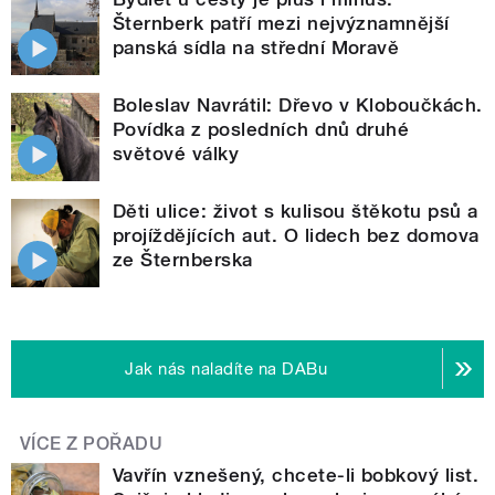
Šternberk patří mezi nejvýznamnější
panská sídla na střední Moravě
Boleslav Navrátil: Dřevo v Kloboučkách.
Povídka z posledních dnů druhé
světové války
Děti ulice: život s kulisou štěkotu psů a
projíždějících aut. O lidech bez domova
ze Šternberska
Jak nás naladíte na DABu
VÍCE Z POŘADU
Vavřín vznešený, chcete-li bobkový list.