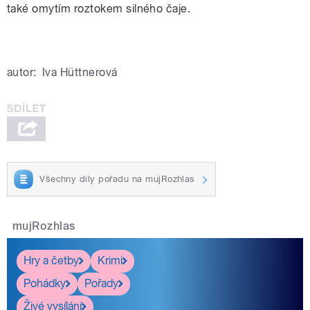
také omytím roztokem silného čaje.
autor:
Iva Hüttnerová
Všechny díly pořadu na mujRozhlas
mujRozhlas
Hry a četby
Krimi
Pohádky
Pořady
Živé vysílání