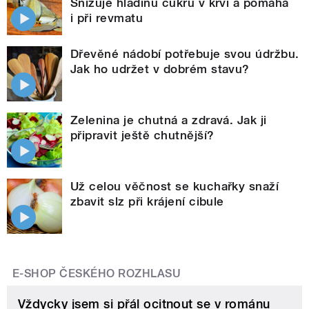
Snižuje hladinu cukru v krvi a pomáhá
i při revmatu
Dřevěné nádobí potřebuje svou údržbu.
Jak ho udržet v dobrém stavu?
Zelenina je chutná a zdravá. Jak ji
připravit ještě chutnější?
Už celou věčnost se kuchařky snaží
zbavit slz při krájení cibule
E-SHOP ČESKÉHO ROZHLASU
Vždycky jsem si přál ocitnout se v románu