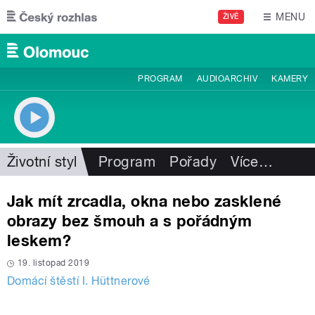
Přejít k hlavnímu obsahu
MENU
ŽIVĚ
PROGRAM
AUDIOARCHIV
KAMERY
Životní styl
Program
Pořady
Více
…
Jak mít zrcadla, okna nebo zasklené
obrazy bez šmouh a s pořádným
leskem?
19. listopad 2019
Domácí štěstí I. Hüttnerové