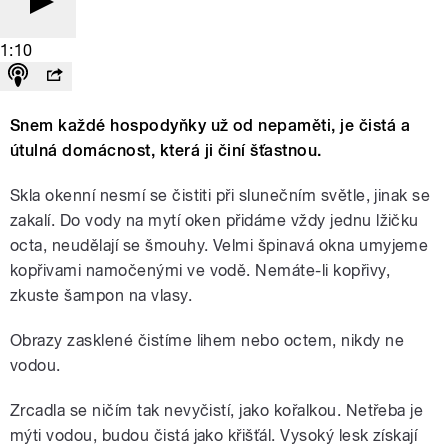
1:10
Snem každé hospodyňky už od nepaměti, je čistá a
útulná domácnost, která ji činí šťastnou.
Skla okenní nesmí se čistiti při slunečním světle, jinak se
zakalí. Do vody na mytí oken přidáme vždy jednu lžičku
octa, neudělají se šmouhy. Velmi špinavá okna umyjeme
kopřivami namočenými ve vodě. Nemáte-li kopřivy,
zkuste šampon na vlasy.
Obrazy zasklené čistíme lihem nebo octem, nikdy ne
vodou.
Zrcadla se ničím tak nevyčistí, jako kořalkou. Netřeba je
mýti vodou, budou čistá jako křišťál. Vysoký lesk získají