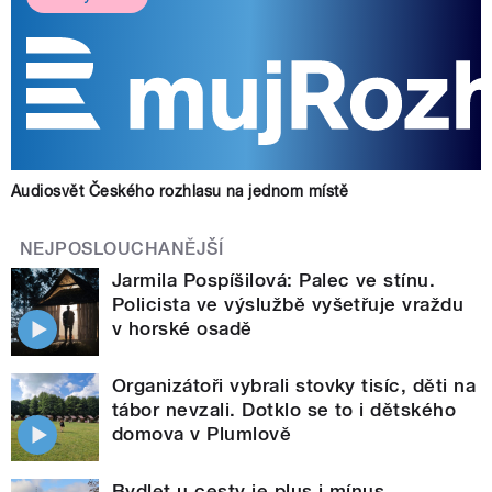
Audiosvět Českého rozhlasu na jednom místě
NEJPOSLOUCHANĚJŠÍ
Jarmila Pospíšilová: Palec ve stínu.
Policista ve výslužbě vyšetřuje vraždu
v horské osadě
Organizátoři vybrali stovky tisíc, děti na
tábor nevzali. Dotklo se to i dětského
domova v Plumlově
Bydlet u cesty je plus i mínus.