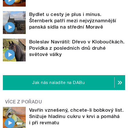
Bydlet u cesty je plus i mínus.
Šternberk patří mezi nejvýznamnější
panská sídla na střední Moravě
Boleslav Navrátil: Dřevo v Kloboučkách.
Povídka z posledních dnů druhé
světové války
Jak nás naladíte na DABu
VÍCE Z POŘADU
Vavřín vznešený, chcete-li bobkový list.
Snižuje hladinu cukru v krvi a pomáhá
i při revmatu