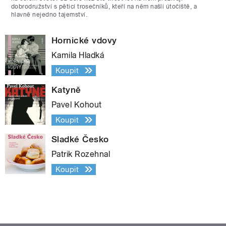
dobrodružství s pěticí trosečníků, kteří na něm našli útočiště, a
hlavně nejedno tajemství.
Hornické vdovy
Kamila Hladká
Koupit
Katyně
Pavel Kohout
Koupit
Sladké Česko
Patrik Rozehnal
Koupit