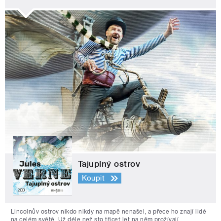
Tajuplný ostrov
Koupit
Lincolnův ostrov nikdo nikdy na mapě nenašel, a přece ho znají lidé
na celém světě. Už déle než sto třicet let na něm prožívají