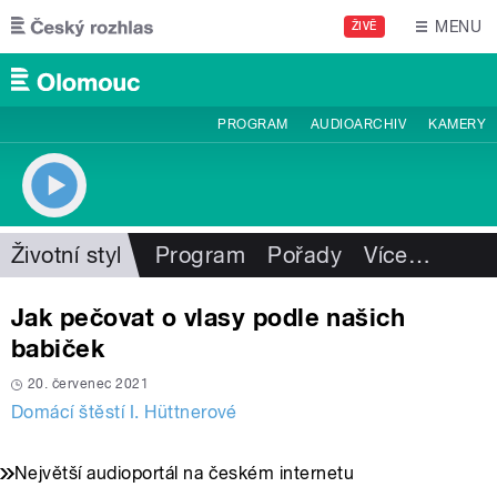
Přejít k hlavnímu obsahu
MENU
ŽIVĚ
PROGRAM
AUDIOARCHIV
KAMERY
Životní styl
Program
Pořady
Více
…
Jak pečovat o vlasy podle našich
babiček
20. červenec 2021
Domácí štěstí I. Hüttnerové
Největší audioportál na českém internetu