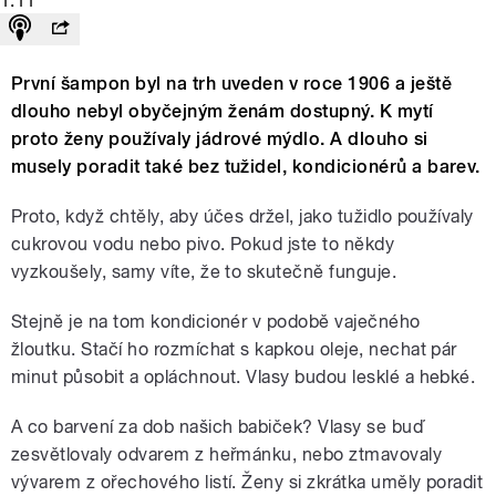
1:11
První šampon byl na trh uveden v roce 1906 a ještě
dlouho nebyl obyčejným ženám dostupný. K mytí
proto ženy používaly jádrové mýdlo. A dlouho si
musely poradit také bez tužidel, kondicionérů a barev.
Proto, když chtěly, aby účes držel, jako tužidlo používaly
cukrovou vodu nebo pivo. Pokud jste to někdy
vyzkoušely, samy víte, že to skutečně funguje.
Stejně je na tom kondicionér v podobě vaječného
žloutku. Stačí ho rozmíchat s kapkou oleje, nechat pár
minut působit a opláchnout. Vlasy budou lesklé a hebké.
A co barvení za dob našich babiček? Vlasy se buď
zesvětlovaly odvarem z heřmánku, nebo ztmavovaly
vývarem z ořechového listí. Ženy si zkrátka uměly poradit