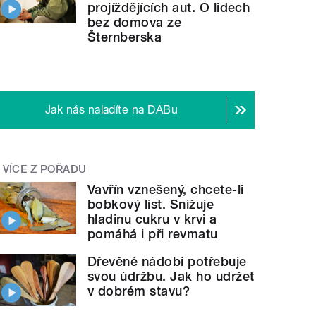
projíždějících aut. O lidech
bez domova ze
Šternberska
Jak nás naladíte na DABu
VÍCE Z POŘADU
Vavřín vznešený, chcete-li
bobkový list. Snižuje
hladinu cukru v krvi a
pomáhá i při revmatu
Dřevěné nádobí potřebuje
svou údržbu. Jak ho udržet
v dobrém stavu?