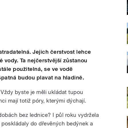
stradatelná. Jejich čerstvost lehce
é vody. Ta nejčerstvější zůstanou
stále použitelná, se ve vodě
špatná budou plavat na hladině.
. Vždy byste je měli ukládat tupou
i mají totiž póry, kterými dýchají.
 dobách bez lednice? I půl roku vydržela
y poskládaly do dřevěných bedýnek a