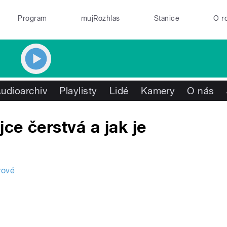
Program
mujRozhlas
Stanice
O r
udioarchiv
Playlisty
Lidé
Kamery
O nás
jce čerstvá a jak je
rové