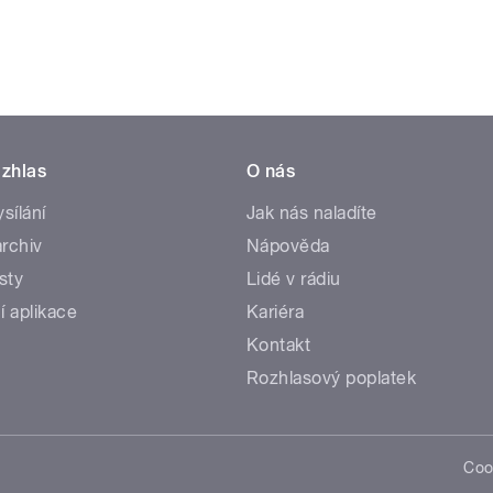
zhlas
O nás
ysílání
Jak nás naladíte
rchiv
Nápověda
sty
Lidé v rádiu
í aplikace
Kariéra
Kontakt
Rozhlasový poplatek
Coo