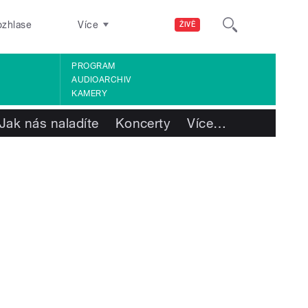
ozhlase
Více
ŽIVĚ
PROGRAM
AUDIOARCHIV
KAMERY
Jak nás naladíte
Koncerty
Více
…