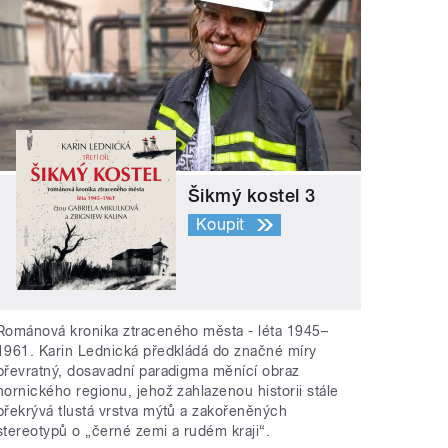
Šikmý kostel 3
Koupit
Románová kronika ztraceného města - léta 1945–
1961. Karin Lednická předkládá do značné míry
převratný, dosavadní paradigma měnící obraz
hornického regionu, jehož zahlazenou historii stále
překrývá tlustá vrstva mýtů a zakořeněných
stereotypů o „černé zemi a rudém kraji“.