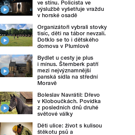
ve stínu. Policista ve
výslužbě vyšetřuje vraždu
v horské osadě
Organizátoři vybrali stovky
tisíc, děti na tábor nevzali.
Dotklo se to i dětského
domova v Plumlově
Bydlet u cesty je plus
i mínus. Šternberk patří
mezi nejvýznamnější
panská sídla na střední
Moravě
Boleslav Navrátil: Dřevo
v Kloboučkách. Povídka
z posledních dnů druhé
světové války
Děti ulice: život s kulisou
štěkotu psů a