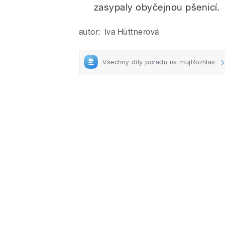
zasypaly obyčejnou pšenicí.
autor:
Iva Hüttnerová
Všechny díly pořadu na mujRozhlas