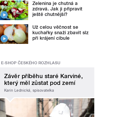
Zelenina je chutná a
zdravá. Jak ji připravit
ještě chutnější?
Už celou věčnost se
kuchařky snaží zbavit slz
při krájení cibule
E-SHOP ČESKÉHO ROZHLASU
Závěr příběhu staré Karviné,
který měl zůstat pod zemí
Karin Lednická, spisovatelka