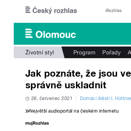
Přejít k hlavnímu obsahu
iRozhlas
Životní styl
Program
Pořady
A
Jak poznáte, že jsou ve
správně uskladnit
26. červenec 2021
Domácí štěstí I. Hüttne
Největší audioportál na českém internetu