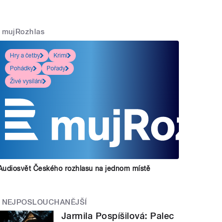
mujRozhlas
Hry a četby
Krimi
Pohádky
Pořady
Živé vysílání
Audiosvět Českého rozhlasu na jednom místě
NEJPOSLOUCHANĚJŠÍ
Jarmila Pospíšilová: Palec