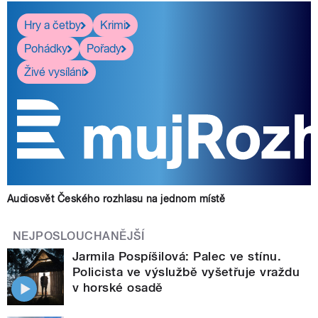
Hry a četby
Krimi
Pohádky
Pořady
Živé vysílání
Audiosvět Českého rozhlasu na jednom místě
NEJPOSLOUCHANĚJŠÍ
Jarmila Pospíšilová: Palec ve stínu.
Policista ve výslužbě vyšetřuje vraždu
v horské osadě