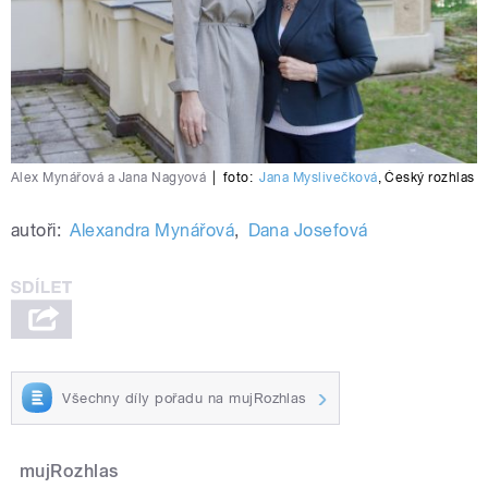
Alex Mynářová a Jana Nagyová
|
foto:
Jana Myslivečková
,
Český rozhlas
autoři:
Alexandra Mynářová
,
Dana Josefová
Všechny díly pořadu na mujRozhlas
mujRozhlas