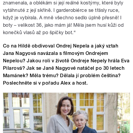
znamenala, a oblékám si její reálné kostýmy, které byly
vytáhnuté z její skříně. I garderobiérce se třásly ruce,
když je vybírala. A mně všechno sedlo úplně přesně! I
boty – velikost 36, jako mám já! Měla jsem husí kůži od
konečků vlasů až po špičky bot.“
Co na Hildě obdivoval Ondrej Nepela a jaký vztah
Jana Nagyová navázala s filmovým Ondrejem
Nepelou? Jakou roli v životě Ondreje Nepely hrála Eva
Pilarová? Jak se Janě Nagyové natáčel po 30 letech
Mamánek? Měla trému? Dělala jí problém čeština?
Poslechněte si v pořadu Alex a host.