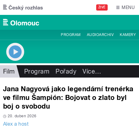
Přejít k hlavnímu obsahu
MENU
ŽIVĚ
PROGRAM
AUDIOARCHIV
KAMERY
Film
Program
Pořady
Více
…
Jana Nagyová jako legendární trenérka
ve filmu Šampión: Bojovat o zlato byl
boj o svobodu
20. duben 2026
Alex a host