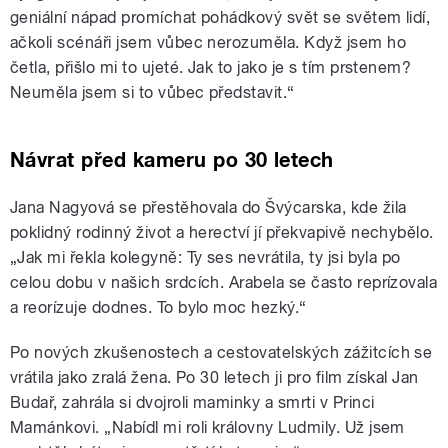
geniální nápad promíchat pohádkový svět se světem lidí,
ačkoli scénáři jsem vůbec nerozuměla. Když jsem ho
četla, přišlo mi to ujeté. Jak to jako je s tím prstenem?
Neuměla jsem si to vůbec představit.“
Návrat před kameru po 30 letech
Jana Nagyová se přestěhovala do Švýcarska, kde žila
poklidný rodinný život a herectví jí překvapivě nechybělo.
„Jak mi řekla kolegyně: Ty ses nevrátila, ty jsi byla po
celou dobu v našich srdcích. Arabela se často reprízovala
a reorízuje dodnes. To bylo moc hezký.“
Po nových zkušenostech a cestovatelských zážitcích se
vrátila jako zralá žena. Po 30 letech ji pro film získal Jan
Budař, zahrála si dvojroli maminky a smrti v Princi
Mamánkovi. „Nabídl mi roli královny Ludmily. Už jsem