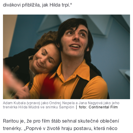
divákovi přiblížila, jak Hilda trpí.“
Adam Kubala (vpravo) jako Ondrej Nepela a Jana Nagyová jako jeho
trenérka Hilda Múdrá ve snímku Šampión
|
foto:
Continental Film
Raritou je, že pro film štáb sehnal skutečné oblečení
trenérky. „Poprvé v životě hraju postavu, která něco