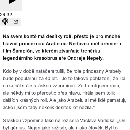
29:32
Na svém kontě má desítky rolí, přesto je pro mnohé
hlavně princeznou Arabelou. Nedávno měl premiéru
film Šampión, ve kterém ztvárňuje trenérku
legendárního krasobruslaře Ondreje Nepely.
Kdo by v době natáčení tušil, že role princezny Arabely
bude populární i za 40 let. „Je to takové pohlazení, že lidi
na seriál stále s láskou vzpomínají. Za tu roli jsem ráda,
ale někdy mi to přerostlo přes hlavu. Hrála jsem tolik
dalších krásných rolí. Ale jako Arabelu si mě lidé pamatují,
ačkoli jsem tady několik desítek let nežila.“
S láskou vzpomíná také na režiséra Václava Vorlíčka. „On
byl génius. Nejen jako režisér, ale i jako člověk. Byl to