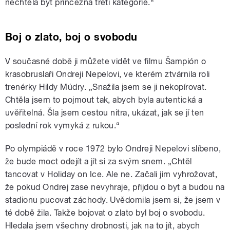
nechtěla být princezna třetí kategorie.“
Boj o zlato, boj o svobodu
V současné době ji můžete vidět ve filmu Šampión o
krasobruslaři Ondreji Nepelovi, ve kterém ztvárnila roli
trenérky Hildy Múdry. „Snažila jsem se ji nekopírovat.
Chtěla jsem to pojmout tak, abych byla autentická a
uvěřitelná. Šla jsem cestou nitra, ukázat, jak se jí ten
poslední rok vymyká z rukou.“
Po olympiádě v roce 1972 bylo Ondreji Nepelovi slíbeno,
že bude moct odejít a jít si za svým snem. „Chtěl
tancovat v Holiday on Ice. Ale ne. Začali jim vyhrožovat,
že pokud Ondrej zase nevyhraje, přijdou o byt a budou na
stadionu pucovat záchody. Uvědomila jsem si, že jsem v
té době žila. Takže bojovat o zlato byl boj o svobodu.
Hledala jsem všechny drobnosti, jak na to jít, abych