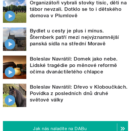
Organizátoři vybrali stovky tisíc, děti na
tábor nevzali. Dotklo se to i dětského
domova v Plumlově
Bydlet u cesty je plus i mínus.
Šternberk patří mezi nejvýznamnější
panská sídla na střední Moravě
Boleslav Navrátil: Domek jako nebe.
Lidské tragédie po měnové reformě
očima dvanáctiletého chlapce
Boleslav Navrátil: Dřevo v Kloboučkách.
Povídka z posledních dnů druhé
světové války
Jak nás naladíte na DABu