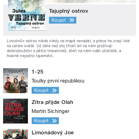
Tajuplný ostrov
Koupit
Lincolnův ostrov nikdo nikdy na mapě nenašel, a přece ho znají lidé
na celém světě. Už déle než sto třicet let na něm prožívají
dobrodružství s pěticí trosečníků, kteří na něm našli útočiště, a
hlavně nejedno tajemství.
1-25
Toulky první republikou
Koupit
Zítra přijde Olah
Martin Sichinger
Koupit
Limonádový Joe