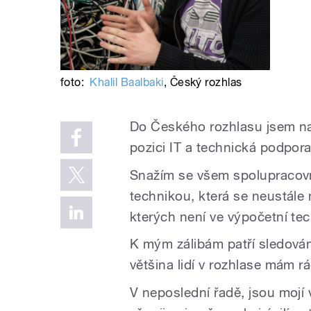
foto:
Khalil Baalbaki
,
Český rozhlas
Do Českého rozhlasu jsem nas
pozici IT a technická podpora
Snažím se všem spolupracovní
technikou, která se neustále 
kterých není ve výpočetní te
K mým zálibám patří sledování 
většina lidí v rozhlase mám rá
V neposlední řadě, jsou mojí 