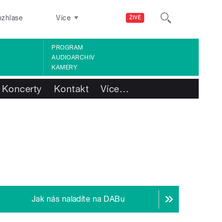
ozhlase
Více
ŽIVĚ
PROGRAM
AUDIOARCHIV
KAMERY
Koncerty
Kontakt
Více
…
Jak nás naladíte na DABu