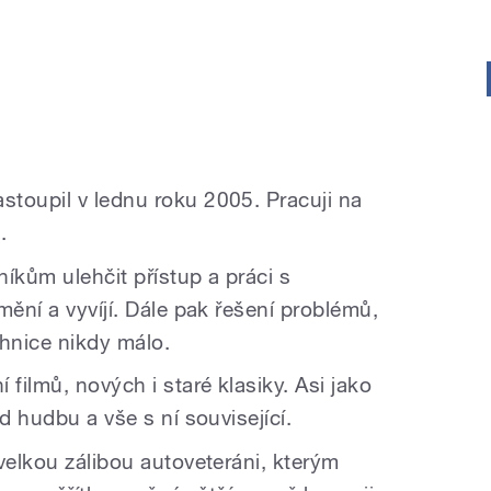
toupil v lednu roku 2005. Pracuji na
.
kům ulehčit přístup a práci s
mění a vyvíjí. Dále pak řešení problémů,
chnice nikdy málo.
filmů, nových i staré klasiky. Asi jako
d hudbu a vše s ní související.
velkou zálibou autoveteráni, kterým