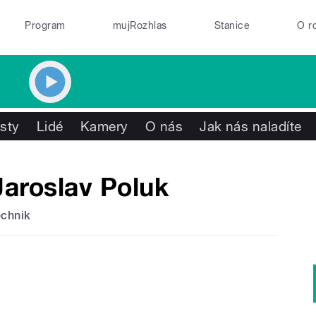
Program
mujRozhlas
Stanice
O r
isty
Lidé
Kamery
O nás
Jak nás naladíte
Jaroslav Poluk
echnik