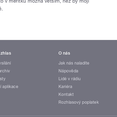
 a to v měřítku možná větším, než by moji
é.
zhlas
O nás
ysílání
Jak nás naladíte
rchiv
Nápověda
sty
Lidé v rádiu
í aplikace
Kariéra
Kontakt
Rozhlasový poplatek