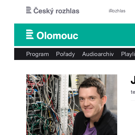
Přejít k hlavnímu obsahu
iRozhlas
Program
Pořady
Audioarchiv
Playl
t