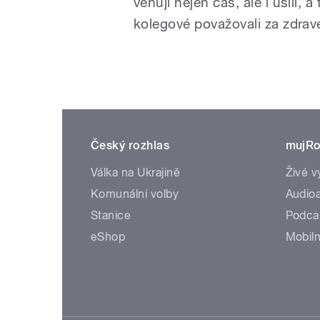
věnuji nejen čas, ale i úsilí,
kolegové považovali za zdrav
Český rozhlas
mujRo
Válka na Ukrajině
Živé v
Komunální volby
Audioa
Stanice
Podca
eShop
Mobiln