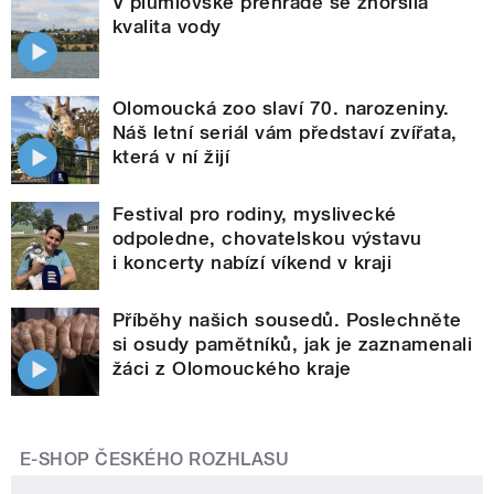
V plumlovské přehradě se zhoršila
kvalita vody
Olomoucká zoo slaví 70. narozeniny.
Náš letní seriál vám představí zvířata,
která v ní žijí
Festival pro rodiny, myslivecké
odpoledne, chovatelskou výstavu
i koncerty nabízí víkend v kraji
Příběhy našich sousedů. Poslechněte
si osudy pamětníků, jak je zaznamenali
žáci z Olomouckého kraje
E-SHOP ČESKÉHO ROZHLASU