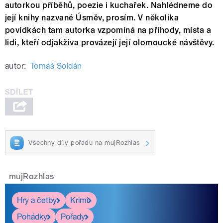
autorkou příběhů, poezie i kuchařek. Nahlédneme do
její knihy nazvané Úsměv, prosím. V několika
povídkách tam autorka vzpomíná na příhody, místa a
lidi, kteří odjakživa provázejí její olomoucké návštěvy.
autor:
Tomáš Soldán
Všechny díly pořadu na mujRozhlas
mujRozhlas
Hry a četby
Krimi
Pohádky
Pořady