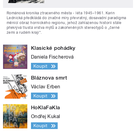
Románová kronika ztraceného města - léta 1945–1961. Karin
Lednická předkládá do značné míry převratný, dosavadní paradigma
měnící obraz hornického regionu, jehož zahlazenou historii stále
překrývá tlustá vrstva mýtů a zakořeněných stereotypů o „černé
zemi a rudém kraji“.
Klasické pohádky
Daniela Fischerová
Koupit
Bláznova smrt
Václav Erben
Koupit
HoKlaFaKla
Ondřej Kukal
Koupit