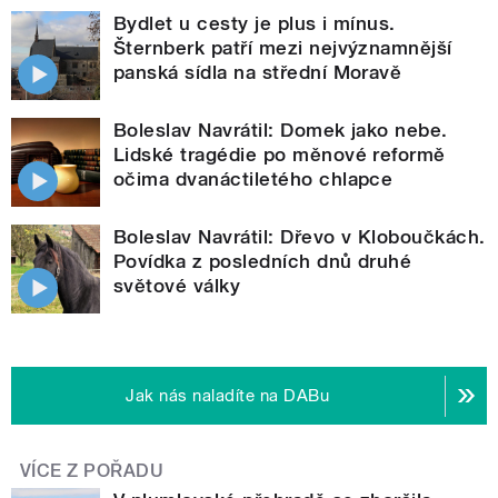
Bydlet u cesty je plus i mínus.
Šternberk patří mezi nejvýznamnější
panská sídla na střední Moravě
Boleslav Navrátil: Domek jako nebe.
Lidské tragédie po měnové reformě
očima dvanáctiletého chlapce
Boleslav Navrátil: Dřevo v Kloboučkách.
Povídka z posledních dnů druhé
světové války
Jak nás naladíte na DABu
VÍCE Z POŘADU