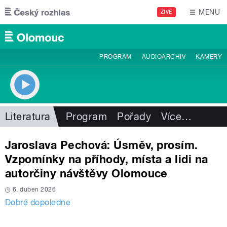
Přejít k hlavnímu obsahu
MENU
ŽIVĚ
PROGRAM
AUDIOARCHIV
KAMERY
Literatura
Program
Pořady
Více
…
Jaroslava Pechová: Úsměv, prosím.
Vzpomínky na příhody, místa a lidi na
autorčiny návštěvy Olomouce
6. duben 2026
Dobré dopoledne