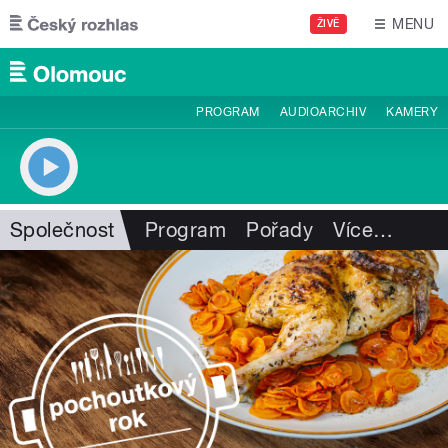
Přejít k hlavnímu obsahu
MENU
ŽIVĚ
PROGRAM
AUDIOARCHIV
KAMERY
Společnost
Program
Pořady
Více
…