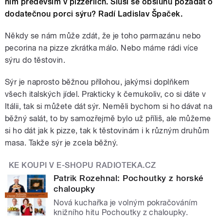
ním především v pizzeriích. Sluší se obsluhu požádat o
dodatečnou porci sýru? Radí Ladislav Špaček.
Někdy se nám může zdát, že je toho parmazánu nebo
pecorina na pizze zkrátka málo. Nebo máme rádi více
sýru do těstovin.
Sýr je naprosto běžnou přílohou, jakýmsi doplňkem
všech italských jídel. Prakticky k čemukoliv, co si dáte v
Itálii, tak si můžete dát sýr. Neměli bychom si ho dávat na
běžný salát, to by samozřejmě bylo už příliš, ale můžeme
si ho dát jak k pizze, tak k těstovinám i k různým druhům
masa. Takže sýr je zcela běžný.
KE KOUPI V E-SHOPU RADIOTEKA.CZ
Patrik Rozehnal: Pochoutky z horské
chaloupky
Nová kuchařka je volným pokračováním
knižního hitu Pochoutky z chaloupky.