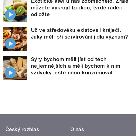
Exotické kiwi u nás zdomácnělo. Zralé
můžete vykrojit lžičkou, tvrdé raději
odložte
Už ve středověku existovali kráječi.
Jaký měli při servírování jídla význam?
Sýry bychom měli jíst od těch
nejjemnějších a měli bychom k nim
vždycky ještě něco konzumovat
Český rozhlas
O nás