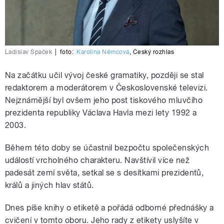
Ladislav Špaček
|
foto:
Karolína Němcová
,
Český rozhlas
Na začátku učil vývoj české gramatiky, později se stal
redaktorem a moderátorem v Československé televizi.
Nejznámější byl ovšem jeho post tiskového mluvčího
prezidenta republiky Václava Havla mezi lety 1992 a
2003.
Během této doby se účastnil bezpočtu společenských
událostí vrcholného charakteru. Navštívil více než
padesát zemí světa, setkal se s desítkami prezidentů,
králů a jiných hlav států.
Dnes píše knihy o etiketě a pořádá odborné přednášky a
cvičení v tomto oboru. Jeho rady z etikety uslyšíte v