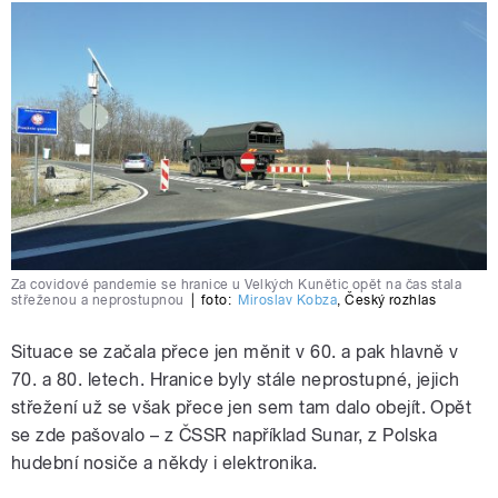
Za covidové pandemie se hranice u Velkých Kunětic opět na čas stala
střeženou a neprostupnou
|
foto:
Miroslav Kobza
,
Český rozhlas
Situace se začala přece jen měnit v 60. a pak hlavně v
70. a 80. letech. Hranice byly stále neprostupné, jejich
střežení už se však přece jen sem tam dalo obejít. Opět
se zde pašovalo
–
z ČSSR například Sunar, z Polska
hudební nosiče a někdy i elektronika.