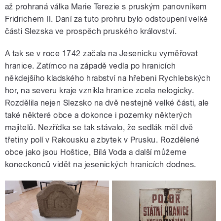
až prohraná válka Marie Terezie s pruským panovníkem
Fridrichem II. Daní za tuto prohru bylo odstoupení velké
části Slezska ve prospěch pruského království.
A tak se v roce 1742 začala na Jesenicku vyměřovat
hranice. Zatímco na západě vedla po hranicích
někdejšího kladského hrabství na hřebeni Rychlebských
hor, na severu kraje vznikla hranice zcela nelogicky.
Rozdělila nejen Slezsko na dvě nestejně velké části, ale
také některé obce a dokonce i pozemky některých
majitelů. Nezřídka se tak stávalo, že sedlák měl dvě
třetiny polí v Rakousku a zbytek v Prusku. Rozdělené
obce jako jsou Hoštice, Bílá Voda a další můžeme
koneckonců vidět na jesenických hranicích dodnes.