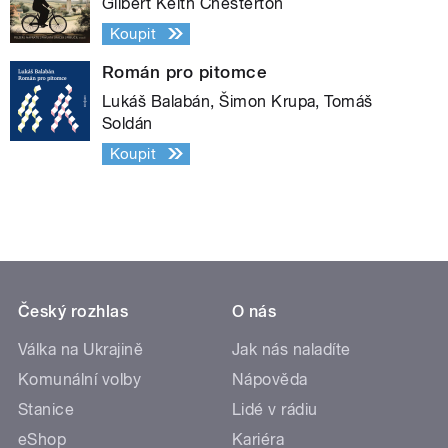
Gilbert Keith Chesterton
Koupit
Román pro pitomce
Lukáš Balabán, Šimon Krupa, Tomáš
Soldán
Koupit
Český rozhlas
O nás
Válka na Ukrajině
Jak nás naladíte
Komunální volby
Nápověda
Stanice
Lidé v rádiu
eShop
Kariéra