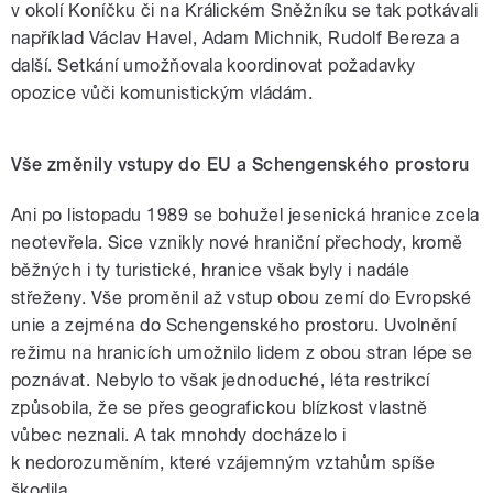
v okolí Koníčku či na Králickém Sněžníku se tak potkávali
například Václav Havel, Adam Michnik, Rudolf Bereza a
další. Setkání umožňovala koordinovat požadavky
opozice vůči komunistickým vládám.
Vše změnily vstupy do EU a
Schengenského prostoru
Ani po listopadu 1989 se bohužel jesenická hranice zcela
neotevřela. Sice vznikly nové hraniční přechody, kromě
běžných i ty turistické, hranice však byly i nadále
střeženy. Vše proměnil až vstup obou zemí do Evropské
unie a zejména do Schengenského prostoru. Uvolnění
režimu na hranicích umožnilo lidem z obou stran lépe se
poznávat. Nebylo to však jednoduché, léta restrikcí
způsobila, že se přes geografickou blízkost vlastně
vůbec neznali. A tak mnohdy docházelo i
k nedorozuměním, které vzájemným vztahům spíše
škodila.