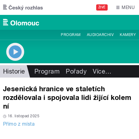
Přejít k hlavnímu obsahu
MENU
ŽIVĚ
PROGRAM
AUDIOARCHIV
KAMERY
Historie
Program
Pořady
Více
…
Jesenická hranice ve staletích
rozdělovala i spojovala lidi žijící kolem
ní
16. listopad 2025
Přímo z místa