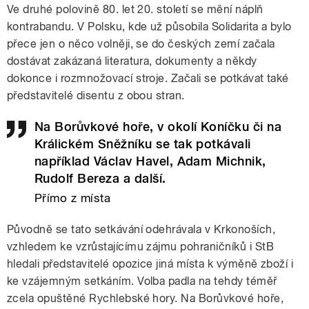
Ve druhé polovině 80. let 20. století se mění náplň
kontrabandu. V Polsku, kde už působila Solidarita a bylo
přece jen o něco volněji, se do českých zemí začala
dostávat zakázaná literatura, dokumenty a někdy
dokonce i rozmnožovací stroje. Začali se potkávat také
představitelé disentu z obou stran.
Na Borůvkové hoře, v okolí Koníčku či na
Králickém Sněžníku se tak potkávali
například Václav Havel, Adam Michnik,
Rudolf Bereza a další.
Přímo z místa
Původně se tato setkávání odehrávala v Krkonoších,
vzhledem ke vzrůstajícímu zájmu pohraničníků i StB
hledali představitelé opozice jiná místa k výměně zboží i
ke vzájemným setkáním. Volba padla na tehdy téměř
zcela opuštěné Rychlebské hory. Na Borůvkové hoře,