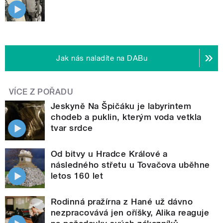
Jak nás naladíte na DABu
VÍCE Z POŘADU
Jeskyně Na Špičáku je labyrintem
chodeb a puklin, kterým voda vetkla
tvar srdce
Od bitvy u Hradce Králové a
následného střetu u Tovačova uběhne
letos 160 let
Rodinná pražírna z Hané už dávno
nezpracovává jen oříšky, Alika reaguje