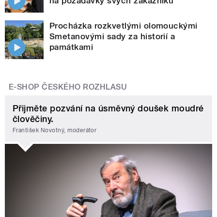
na požadavky svých zákazníků
Procházka rozkvetlými olomouckými
Smetanovými sady za historií a
památkami
E-SHOP ČESKÉHO ROZHLASU
Přijměte pozvání na úsměvný doušek moudré
člověčiny.
František Novotný, moderátor