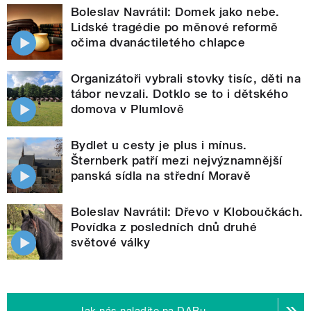
Boleslav Navrátil: Domek jako nebe.
Lidské tragédie po měnové reformě
očima dvanáctiletého chlapce
Organizátoři vybrali stovky tisíc, děti na
tábor nevzali. Dotklo se to i dětského
domova v Plumlově
Bydlet u cesty je plus i mínus.
Šternberk patří mezi nejvýznamnější
panská sídla na střední Moravě
Boleslav Navrátil: Dřevo v Kloboučkách.
Povídka z posledních dnů druhé
světové války
Jak nás naladíte na DABu