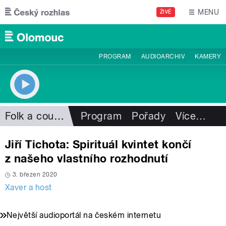
Přejít k hlavnímu obsahu
MENU
ŽIVĚ
PROGRAM
AUDIOARCHIV
KAMERY
Folk a country
Program
Pořady
Více
…
Jiří Tichota: Spirituál kvintet končí
z našeho vlastního rozhodnutí
3. březen 2020
Xaver a host
Největší audioportál na českém internetu