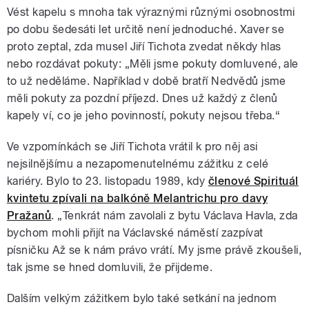
Vést kapelu s mnoha tak výraznými různými osobnostmi
po dobu šedesáti let určitě není jednoduché. Xaver se
proto zeptal, zda musel Jiří Tichota zvedat někdy hlas
nebo rozdávat pokuty: „Měli jsme pokuty domluvené, ale
to už neděláme. Například v době bratří Nedvědů jsme
měli pokuty za pozdní příjezd. Dnes už každý z členů
kapely ví, co je jeho povinností, pokuty nejsou třeba.“
Ve vzpomínkách se Jiří Tichota vrátil k pro něj asi
nejsilnějšímu a nezapomenutelnému zážitku z celé
kariéry. Bylo to 23. listopadu 1989, kdy
členové Spirituál
kvintetu zpívali na balkóně Melantrichu pro davy
Pražanů
. „Tenkrát nám zavolali z bytu Václava Havla, zda
bychom mohli přijít na Václavské náměstí zazpívat
písničku Až se k nám právo vrátí. My jsme právě zkoušeli,
tak jsme se hned domluvili, že přijdeme.
Dalším velkým zážitkem bylo také setkání na jednom