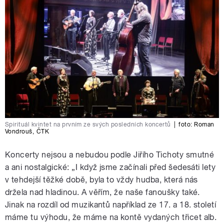
Spirituál kvintet na prvním ze svých posledních koncertů
|
foto:
Roman
Vondrouš
,
ČTK
Koncerty nejsou a nebudou podle Jiřího Tichoty smutné
a ani nostalgické: „I když jsme začínali před šedesáti lety
v tehdejší těžké době, byla to vždy hudba, která nás
držela nad hladinou. A věřím, že naše fanoušky také.
Jinak na rozdíl od muzikantů například ze 17. a 18. století
máme tu výhodu, že máme na kontě vydaných třicet alb.