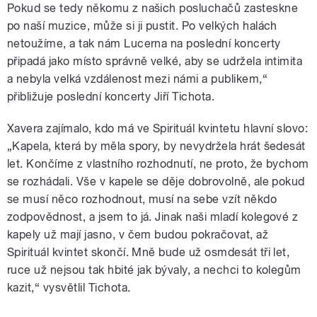
Pokud se tedy někomu z našich posluchačů zasteskne
po naší muzice, může si ji pustit. Po velkých halách
netoužíme, a tak nám Lucerna na poslední koncerty
připadá jako místo správně velké, aby se udržela intimita
a nebyla velká vzdálenost mezi námi a publikem,“
přibližuje poslední koncerty Jiří Tichota.
Xavera zajímalo, kdo má ve Spirituál kvintetu hlavní slovo:
„Kapela, která by měla spory, by nevydržela hrát šedesát
let. Končíme z vlastního rozhodnutí, ne proto, že bychom
se rozhádali. Vše v kapele se děje dobrovolně, ale pokud
se musí něco rozhodnout, musí na sebe vzít někdo
zodpovědnost, a jsem to já. Jinak naši mladí kolegové z
kapely už mají jasno, v čem budou pokračovat, až
Spirituál kvintet skončí. Mně bude už osmdesát tři let,
ruce už nejsou tak hbité jak bývaly, a nechci to kolegům
kazit,“ vysvětlil Tichota.