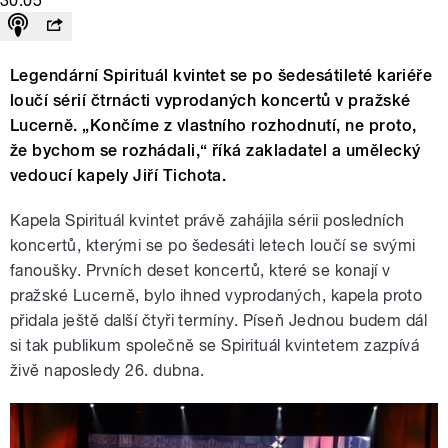
30:05
Legendární Spirituál kvintet se po šedesátileté kariéře
loučí sérií čtrnácti vyprodaných koncertů v pražské
Lucerně. „Končíme z vlastního rozhodnutí, ne proto,
že bychom se rozhádali,“ říká zakladatel a umělecký
vedoucí kapely Jiří Tichota.
Kapela Spirituál kvintet právě zahájila sérii posledních
koncertů, kterými se po šedesáti letech loučí se svými
fanoušky. Prvních deset koncertů, které se konají v
pražské Lucerně, bylo ihned vyprodaných, kapela proto
přidala ještě další čtyři termíny. Píseň Jednou budem dál
si tak publikum společně se Spirituál kvintetem zazpívá
živě naposledy 26. dubna.