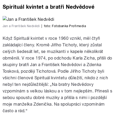
Spirituál kvintet a bratři Nedvědové
Jan a František Nedvědi
|
foto:
Fotobanka Profimedia
Když Spirituál kvintet v roce 1960 vznikl, měl čtyři
zakládající členy. Kromě Jiřího Tichoty, který zůstal
celých šedesát let, se muzikanti v kapele několikrát
obměnili. V roce 1974, po odchodu Karla Zicha, přišli do
skupiny bratři Jan a František Nedvědovi a Zdenka
Tosková, později Tichotová. Podle Jiřího Tichoty byli
všichni členové Spirituál kvintetu důležití, nikdo z nich
nebyl ten nejdůležitější: „Na bratry Nedvědovy
vzpomínám s velkou láskou a v tom nejlepším. Přinesli s
sebou spoustu dobré muziky a přišla s nimi i pozdější
moje manželka Zdenička. Na spolupráci vzpomínám
často a rád.“