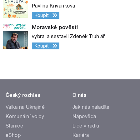
Pavlína Křivánková
Koupit
Moravské pověsti
vybral a sestavil Zdeněk Truhlář
Koupit
Český rozhlas
O nás
Válka na Ukrajině
Jak nás naladíte
Komunální volby
Nápověda
Stanice
Lidé v rádiu
eShop
Kariéra