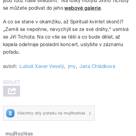
jsou totiž naše svědomí.“ Na fotky motýlů Jiřího Tichoty
se můžete podívat do jeho
webové galerie
.
A co se stane v okamžiku, až Spirituál kvintet skončí?
„Země se nepohne, nevychýlí se ze své dráhy,“ usmívá
se Jiří Tichota. Na co vše se těší a co bude dělat, až
kapela odehraje poslední koncert, uslyšíte v záznamu
pořadu.
autoři:
Luboš Xaver Veselý
,
jmy
,
Jana Chládková
Všechny díly pořadu na mujRozhlas
mujRozhlas