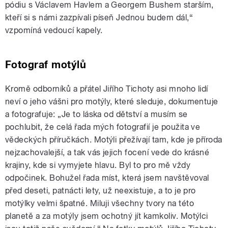
pódiu s Václavem Havlem a Georgem Bushem starším,
kteří si s námi zazpívali píseň Jednou budem dál,“
vzpomíná vedoucí kapely.
Fotograf motýlů
Kromě odborníků a přátel Jiřího Tichoty asi mnoho lidí
neví o jeho vášni pro motýly, které sleduje, dokumentuje
a fotografuje: „Je to láska od dětství a musím se
pochlubit, že celá řada mých fotografií je použita ve
vědeckých příručkách. Motýli přežívají tam, kde je příroda
nejzachovalejší, a tak vás jejich focení vede do krásné
krajiny, kde si vymyjete hlavu. Byl to pro mě vždy
odpočinek. Bohužel řada míst, která jsem navštěvoval
před deseti, patnácti lety, už neexistuje, a to je pro
motýlky velmi špatné. Miluji všechny tvory na této
planetě a za motýly jsem ochotný jít kamkoliv. Motýlci