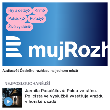
Hry a četby
Krimi
Pohádky
Pořady
Živé vysílání
Audiosvět Českého rozhlasu na jednom místě
NEJPOSLOUCHANĚJŠÍ
Jarmila Pospíšilová: Palec ve stínu.
Policista ve výslužbě vyšetřuje vraždu
v horské osadě