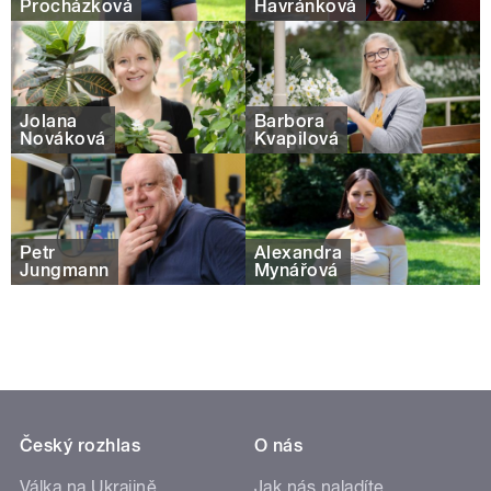
Procházková
Havránková
Jolana
Barbora
Nováková
Kvapilová
Petr
Alexandra
Jungmann
Mynářová
Český rozhlas
O nás
Válka na Ukrajině
Jak nás naladíte