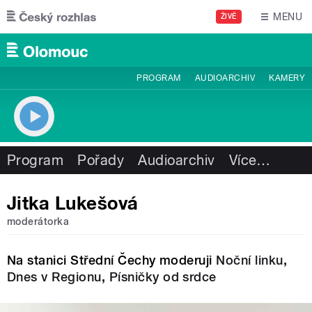
Přejít k hlavnímu obsahu
MENU
ŽIVĚ
PROGRAM
AUDIOARCHIV
KAMERY
Program
Pořady
Audioarchiv
Více
…
Jitka Lukešová
moderátorka
Na stanici Střední Čechy moderuji
Noční linku
,
Dnes v Regionu
,
Písničky od srdce