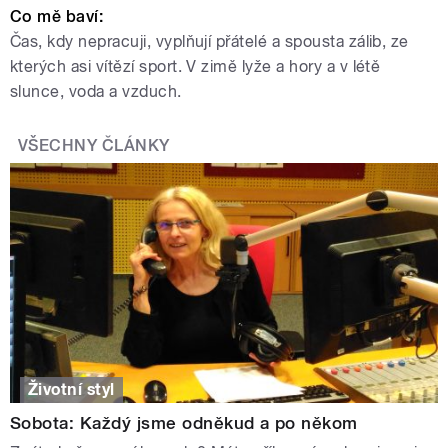
Co mě baví:
Čas, kdy nepracuji, vyplňují přátelé a spousta zálib, ze
kterých asi vítězí sport. V zimě lyže a hory a v létě
slunce, voda a vzduch.
VŠECHNY ČLÁNKY
Životní styl
Sobota: Každý jsme odněkud a po někom