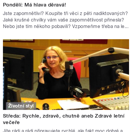
Pondělí: Má hlava děravá!
Jste zapomnětliví? Koupíte tři věci z pěti nadiktovaných?
Jaké krušné chvilky vám vaše zapomnětlivost přinesla?
Nebo jste tím někoho pobavili? Vzpomeňme třeba na le...
Životní styl
Středa: Rychle, zdravě, chutně aneb Zdravé letní
večeře
Jíte rádi a rádi připravujete rychlé, ale fakt moc dobré a