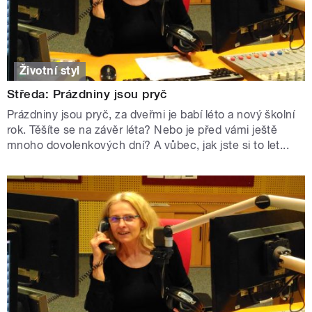
Životní styl
Středa: Prázdniny jsou pryč
Prázdniny jsou pryč, za dveřmi je babí léto a nový školní
rok. Těšíte se na závěr léta? Nebo je před vámi ještě
mnoho dovolenkových dní? A vůbec, jak jste si to let...