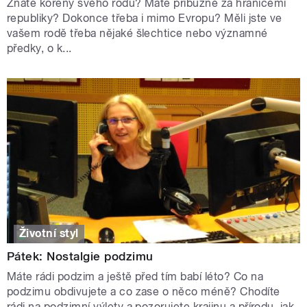
Znáte kořeny svého rodu? Máte příbuzné za hranicemi
republiky? Dokonce třeba i mimo Evropu? Měli jste ve
vašem rodě třeba nějaké šlechtice nebo významné
předky, o k...
Životní styl
Pátek: Nostalgie podzimu
Máte rádi podzim a ještě před tím babí léto? Co na
podzimu obdivujete a co zase o něco méně? Chodíte
rádi na podzimní výlety a pozorujete krajinu a přírodu, jak