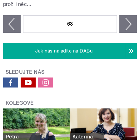
prožili něc...
STRÁNKY
63
n
zí
Jak nás naladíte na DABu
SLEDUJTE NÁS
KOLEGOVÉ
Petra
Kateřina