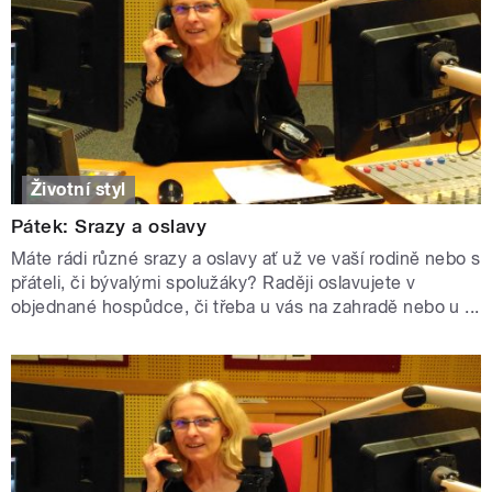
Životní styl
Pátek: Srazy a oslavy
Máte rádi různé srazy a oslavy ať už ve vaší rodině nebo s
přáteli, či bývalými spolužáky? Raději oslavujete v
objednané hospůdce, či třeba u vás na zahradě nebo u ...