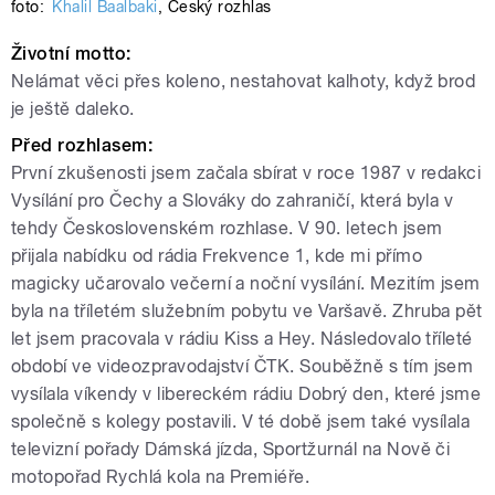
foto:
Khalil Baalbaki
,
Český rozhlas
Životní motto:
Nelámat věci přes koleno, nestahovat kalhoty, když brod
je ještě daleko.
Před rozhlasem:
První zkušenosti jsem začala sbírat v roce 1987 v redakci
Vysílání pro Čechy a Slováky do zahraničí, která byla v
tehdy Československém rozhlase. V 90. letech jsem
přijala nabídku od rádia Frekvence 1, kde mi přímo
magicky učarovalo večerní a noční vysílání. Mezitím jsem
byla na tříletém služebním pobytu ve Varšavě. Zhruba pět
let jsem pracovala v rádiu Kiss a Hey. Následovalo tříleté
období ve videozpravodajství ČTK. Souběžně s tím jsem
vysílala víkendy v libereckém rádiu Dobrý den, které jsme
společně s kolegy postavili. V té době jsem také vysílala
televizní pořady Dámská jízda, Sportžurnál na Nově či
motopořad Rychlá kola na Premiéře.