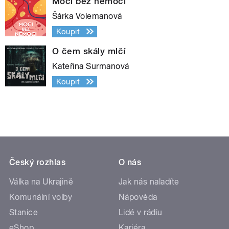
Moci bez nemoci
Šárka Volemanová
Koupit
O čem skály mlčí
Kateřina Surmanová
Koupit
Český rozhlas
O nás
Válka na Ukrajině
Jak nás naladíte
Komunální volby
Nápověda
Stanice
Lidé v rádiu
eShop
Kariéra