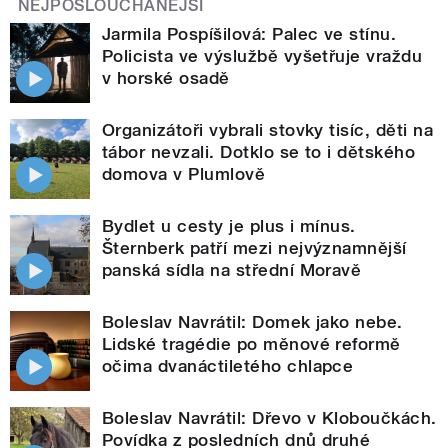
NEJPOSLOUCHANĚJŠÍ
Jarmila Pospíšilová: Palec ve stínu.
Policista ve výslužbě vyšetřuje vraždu
v horské osadě
Organizátoři vybrali stovky tisíc, děti na
tábor nevzali. Dotklo se to i dětského
domova v Plumlově
Bydlet u cesty je plus i mínus.
Šternberk patří mezi nejvýznamnější
panská sídla na střední Moravě
Boleslav Navrátil: Domek jako nebe.
Lidské tragédie po měnové reformě
očima dvanáctiletého chlapce
Boleslav Navrátil: Dřevo v Kloboučkách.
Povídka z posledních dnů druhé