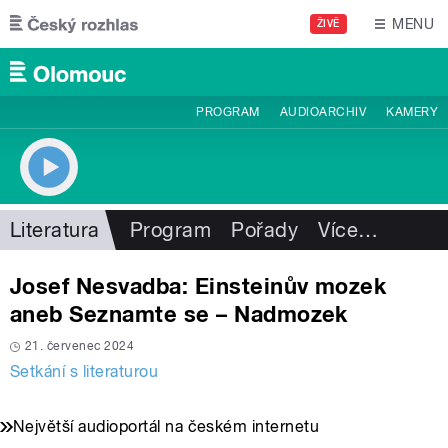
Přejít k hlavnímu obsahu
MENU
ŽIVĚ
PROGRAM
AUDIOARCHIV
KAMERY
Literatura
Program
Pořady
Více
…
Josef Nesvadba: Einsteinův mozek
aneb Seznamte se – Nadmozek
21. červenec 2024
Setkání s literaturou
Největší audioportál na českém internetu