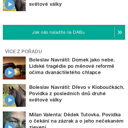
světové války
Jak nás naladíte na DABu
VÍCE Z POŘADU
Boleslav Navrátil: Domek jako nebe.
Lidské tragédie po měnové reformě
očima dvanáctiletého chlapce
Boleslav Navrátil: Dřevo v Kloboučkách.
Povídka z posledních dnů druhé
světové války
Milan Valenta: Dědek Tutovka. Povídka
o čekání na zázrak a o jeho nečekaném
zjevení