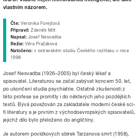
vlastním názorem.
Čte:
Veronika Forejtová
Připravil:
Zdeněk Milt
Napsal:
Josef Nesvadba
Režie:
Věra Pražáková
Natočeno:
v ostravském studiu Českého rozhlasu v roce
1998
Josef Nesvadba (1926–2005) byl český lékař a
spisovatel. Literaturou se začal zabývat koncem 50. let,
po ukončení studia psychiatrie. Ostatně zkušenosti z
této profese se promítly i do některých jeho pozdějších
textů. Bývá považován za zakladatele moderní české sci-
fi literatury a je prvním z východoevropských spisovatelů,
jejichž dílo bylo přeloženo do angličtiny.
Je autorem povídkových sbírek Tarzanova smrt (1958),