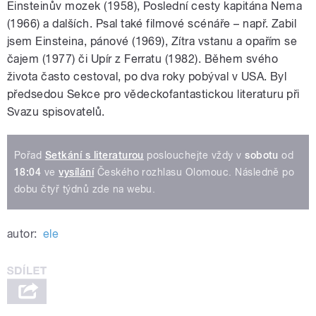
Einsteinův mozek (1958), Poslední cesty kapitána Nema
(1966) a dalších. Psal také filmové scénáře – např. Zabil
jsem Einsteina, pánové (1969), Zítra vstanu a opařím se
čajem (1977) či Upír z Ferratu (1982). Během svého
života často cestoval, po dva roky pobýval v USA. Byl
předsedou Sekce pro vědeckofantastickou literaturu při
Svazu spisovatelů.
Pořad
Setkání s literaturou
poslouchejte vždy v
sobotu
od
18:04
ve
vysílání
Českého rozhlasu Olomouc. Následně po
dobu čtyř týdnů zde na webu.
autor:
ele