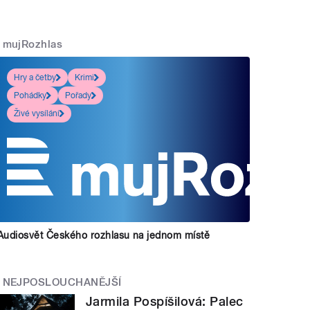
mujRozhlas
Hry a četby
Krimi
Pohádky
Pořady
Živé vysílání
Audiosvět Českého rozhlasu na jednom místě
NEJPOSLOUCHANĚJŠÍ
Jarmila Pospíšilová: Palec