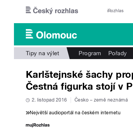
Přejít k hlavnímu obsahu
iRozhlas
Tipy na výlet
Program
Pořady
Karlštejnské šachy prop
Čestná figurka stojí v 
2. listopad 2016
Česko – země neznámá
Největší audioportál na českém internetu