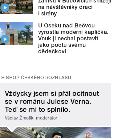
zámku v Bučovicích shlížejí
na návštěvníky draci
i sirény
U Oseku nad Bečvou
vyrostla moderní kaplička.
Vnuk ji nechal postavit
jako poctu svému
dědečkovi
E-SHOP ČESKÉHO ROZHLASU
Vždycky jsem si přál ocitnout
se v románu Julese Verna.
Teď se mi to splnilo.
Václav Žmolík, moderátor