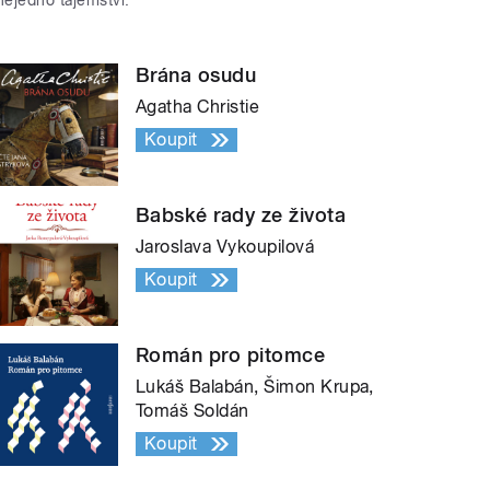
nejedno tajemství.
Brána osudu
Agatha Christie
Koupit
Babské rady ze života
Jaroslava Vykoupilová
Koupit
Román pro pitomce
Lukáš Balabán, Šimon Krupa,
Tomáš Soldán
Koupit