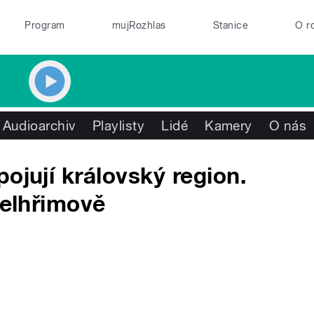
Program
mujRozhlas
Stanice
O r
Audioarchiv
Playlisty
Lidé
Kamery
O nás
ojují královský region.
Pelhřimově