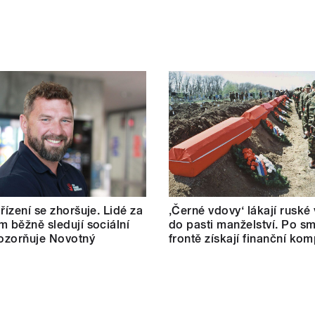
řízení se zhoršuje. Lidé za
‚Černé vdovy‘ lákají ruské
m běžně sledují sociální
do pasti manželství. Po sm
pozorňuje Novotný
frontě získají finanční ko