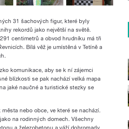
ných 31 šachových figur, které byly
hy rekordů jako největší na světě.
í 291 centimetrů a obvod hrudníku má tři
Řevnicích. Bílá věž je umístěná v Tetíně a
ch.
ízko komunikace, aby se k ní zájemci
sné blízkosti se pak nachází velká mapa
na jaké naučné a turistické stezky se
k města nebo obce, ve které se nachází.
 jako na rodinných domech. Všechny
betonu a železobetonu a váží dohromady