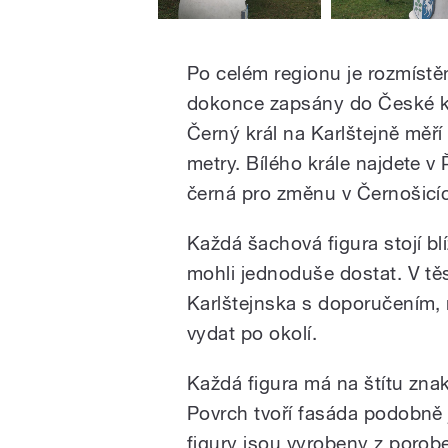
Po celém regionu je rozmístě
dokonce zapsány do České kni
Černý král na Karlštejně měř
metry. Bílého krále najdete v 
černá pro změnu v Černošicí
Každá šachová figura stojí bl
mohli jednoduše dostat. V tě
Karlštejnska s doporučením, 
vydat po okolí.
Každá figura má na štítu zna
Povrch tvoří fasáda podobně
figury jsou vyrobeny z poro