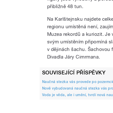
přibližně 48 tun.
Na Karlštejnsku najdete celke
regionu umístěná není, zaují
Muzea rekordů a kuriozit. Je
svým umístěním připomíná sla
v dějinách šachu. Šachovou f
Divadla Járy Cimrmana.
SOUVISEJÍCÍ PŘÍSPĚVKY
Naučná stezka vás provede po pozemcíc
Nově vybudovaná naučná stezka vás pro
Voda je věda, ale i umění, tvrdí nová n