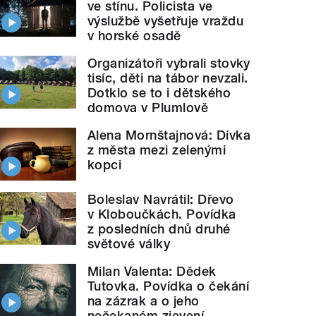
ve stínu. Policista ve
výslužbě vyšetřuje vraždu
v horské osadě
Organizátoři vybrali stovky
tisíc, děti na tábor nevzali.
Dotklo se to i dětského
domova v Plumlově
Alena Mornštajnová: Dívka
z města mezi zelenými
kopci
Boleslav Navrátil: Dřevo
v Kloboučkách. Povídka
z posledních dnů druhé
světové války
Milan Valenta: Dědek
Tutovka. Povídka o čekání
na zázrak a o jeho
nečekaném zjevení