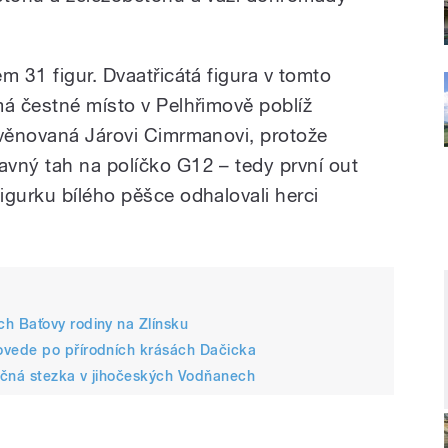
m 31 figur. Dvaatřicátá figura v tomto
má čestné místo v Pelhřimově poblíž
 věnovaná Járovi Cimrmanovi, protože
vný tah na políčko G12 – tedy první out
igurku bílého pěšce odhalovali herci
h Baťovy rodiny na Zlínsku
vede po přírodních krásách Dačicka
aučná stezka v jihočeských Vodňanech