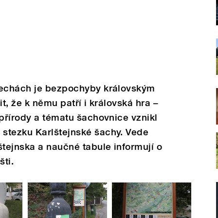
Čechách je bezpochyby královským
it, že k němu patří i královská hra –
 přírody a tématu šachovnice vznikl
stezku Karlštejnské šachy. Vede
štejnska a naučné tabule informují o
ti.