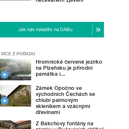
Jak nás naladíte na DABu
VÍCE Z POŘADU
Hromnické červené jezírko
na Plzeňsku je přírodní
památka i...
Zámek Opočno ve
východních Čechách se
chlubí palmovým
skleníkem a vzácnými
dřevinami
Z Bakchovy fontány na