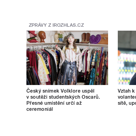
ZPRÁVY Z IROZHLAS.CZ
Český snímek Volklore uspěl
Vztah k 
v soutěži studentských Oscarů.
volante
Přesné umístění určí až
sítě, u
ceremoniál