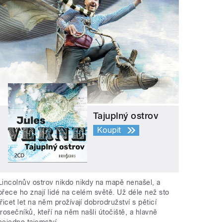
Tajuplný ostrov
Koupit
Lincolnův ostrov nikdo nikdy na mapě nenašel, a
přece ho znají lidé na celém světě. Už déle než sto
třicet let na něm prožívají dobrodružství s pěticí
trosečníků, kteří na něm našli útočiště, a hlavně