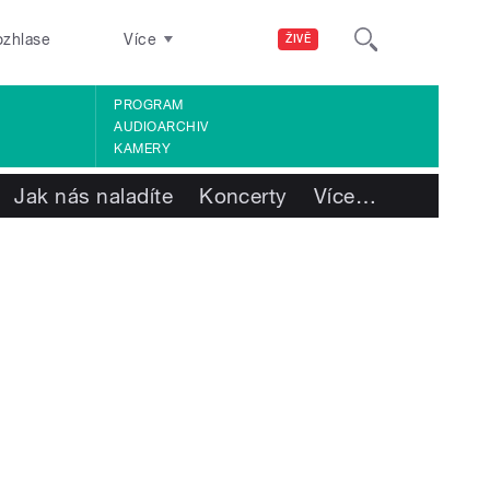
ozhlase
Více
ŽIVĚ
PROGRAM
AUDIOARCHIV
KAMERY
Jak nás naladíte
Koncerty
Více
…