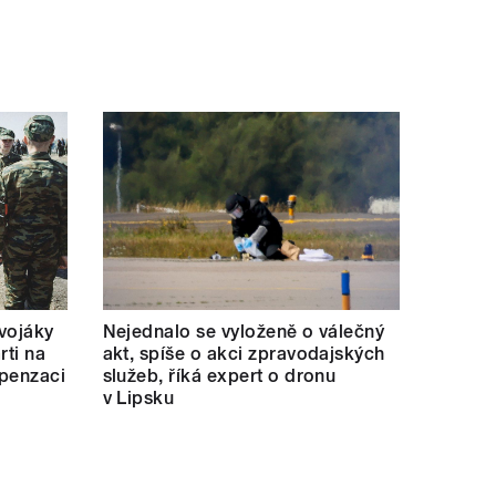
 vojáky
Nejednalo se vyloženě o válečný
rti na
akt, spíše o akci zpravodajských
mpenzaci
služeb, říká expert o dronu
v Lipsku