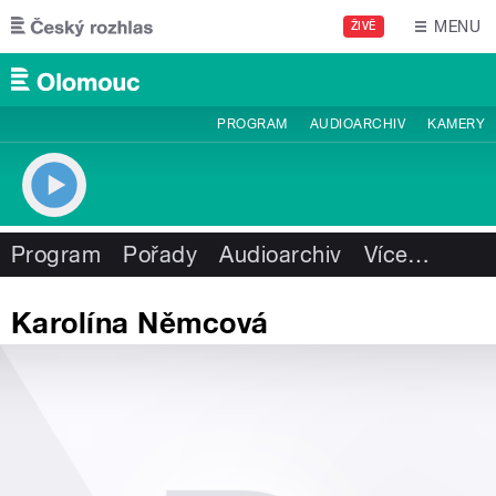
Přejít k hlavnímu obsahu
MENU
ŽIVĚ
PROGRAM
AUDIOARCHIV
KAMERY
Program
Pořady
Audioarchiv
Více
…
Karolína Němcová