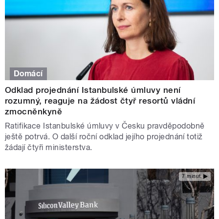
Domácí
Odklad projednání Istanbulské úmluvy není
rozumný, reaguje na žádost čtyř resortů vládní
zmocněnkyně
Ratifikace Istanbulské úmluvy v Česku pravděpodobně
ještě potrvá. O další roční odklad jejího projednání totiž
žádají čtyři ministerstva.
7 minut