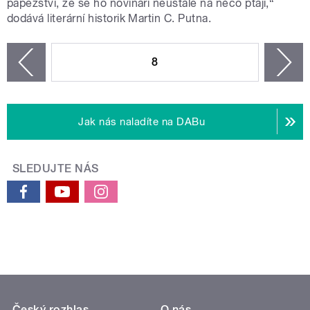
papežství, že se ho novináři neustále na něco ptají,“
dodává literární historik Martin C. Putna.
STRÁNKY
8
n
zí
Jak nás naladíte na DABu
SLEDUJTE NÁS
Český rozhlas
O nás