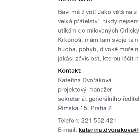
Baví mě život! Jako většina z
velká přátelství, nikdy nejse
utíkám do milovaných Orlick
Krkonoš, mám tam svoje tajná
hudba, pohyb, divoké moře ne
jakási závislost, kterou léči
Kontakt:
Kateřina Dvořáková
projektový manažer
sekretariát generálního ředite
Římská 15, Praha 2
Telefon: 221 552 421
E-mail:
katerina.dvorakova@