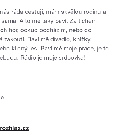
 nás ráda cestuji, mám skvělou rodinu a
m sama. A to mě taky baví. Za tichem
ých hor, odkud pocházím, nebo do
 zákoutí. Baví mě divadlo, knížky,
bo klidný les. Baví mě moje práce, je to
t nebudu. Rádio je moje srdcovka!
le
rozhlas.cz