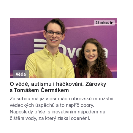
23 minut
Věda
O vědě, autismu i háčkování. Žárovky
s Tomášem Čermákem
Za sebou má již v osmnácti obrovské množství
vědeckých úspěchů a to napříč obory.
Naposledy přišel s inovativním nápadem na
čištění vody, za který získal ocenění.