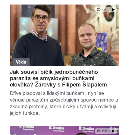
25 minut
Věda
Jak souvisí bičík jednobuněčného
parazita se smyslovými buňkami
člověka? Žárovky s Filipem Šlapalem
Dříve pracoval s lidskými buňkami, nyní se
věnuje parazitům způsobujícím spavou nemoc a
zkoumá proteiny, které bičíky utvářejí a ovlivňují
jejich funkce.
26 minut