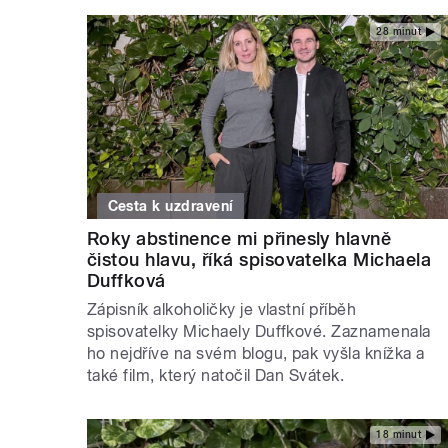
28 minut
Cesta k uzdravení
Roky abstinence mi přinesly hlavně
čistou hlavu, říká spisovatelka Michaela
Duffková
Zápisník alkoholičky je vlastní příběh
spisovatelky Michaely Duffkové. Zaznamenala
ho nejdříve na svém blogu, pak vyšla knížka a
také film, který natočil Dan Svátek.
18 minut