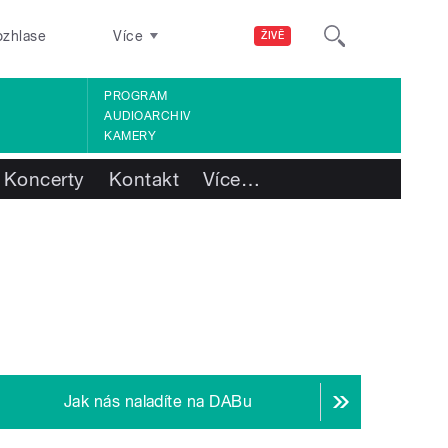
ozhlase
Více
ŽIVĚ
PROGRAM
AUDIOARCHIV
KAMERY
Koncerty
Kontakt
Více
…
Jak nás naladíte na DABu