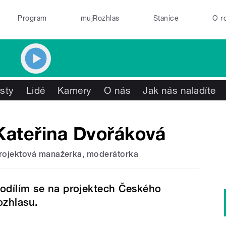
Program
mujRozhlas
Stanice
O r
isty
Lidé
Kamery
O nás
Jak nás naladíte
Kateřina Dvořáková
rojektová manažerka, moderátorka
odílím se na projektech Českého
ozhlasu.