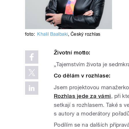
foto:
Khalil Baalbaki
,
Český rozhlas
Životní motto:
„Tajemstvím života je sedmkr
Co dělám v rozhlase:
Jsem projektovou manažerkou
Rozhlas jede za vámi
, při k
setkají s rozhlasem. Také s v
s autory a moderátory pořad
Podílím se na dalších přípravá