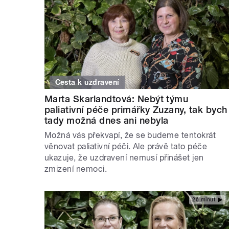
Cesta k uzdravení
Marta Skarlandtová: Nebýt týmu
paliativní péče primářky Zuzany, tak bych
tady možná dnes ani nebyla
Možná vás překvapí, že se budeme tentokrát
věnovat paliativní péči. Ale právě tato péče
ukazuje, že uzdravení nemusí přinášet jen
zmizení nemoci.
26 minut