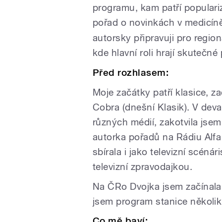
programu, kam patří populari
pořad o novinkách v medicí
autorsky připravuji pro region
kde hlavní roli hrají skutečn
Před rozhlasem:
Moje začátky patří klasice, 
Cobra (dnešní Klasik). V dev
různých médií, zakotvila jsem
autorka pořadů na Rádiu Alfa
sbírala i jako televizní scéná
televizní zpravodajkou.
Na ČRo Dvojka jsem začínala
jsem program stanice několik 
Co mě baví: