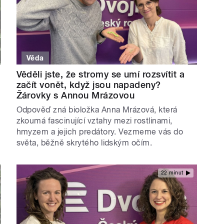
Věda
Věděli jste, že stromy se umí rozsvítit a
začít vonět, když jsou napadeny?
Žárovky s Annou Mrázovou
Odpověď zná bioložka Anna Mrázová, která
zkoumá fascinující vztahy mezi rostlinami,
hmyzem a jejich predátory. Vezmeme vás do
světa, běžně skrytého lidským očím.
22 minut