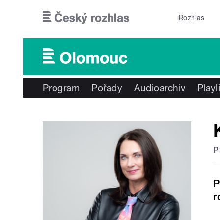
Přejít k hlavnímu obsahu
iRozhlas
Program
Pořady
Audioarchiv
Playl
P
P
r