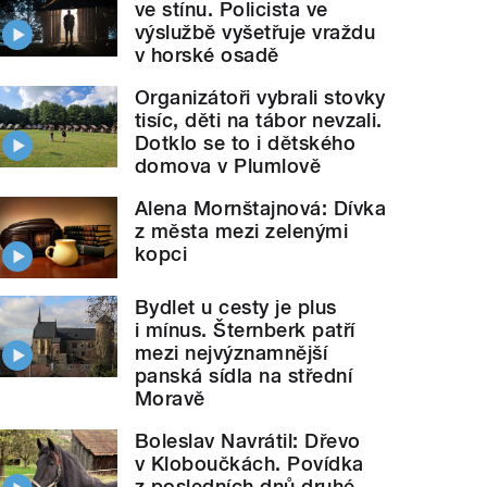
ve stínu. Policista ve
výslužbě vyšetřuje vraždu
v horské osadě
Organizátoři vybrali stovky
tisíc, děti na tábor nevzali.
Dotklo se to i dětského
domova v Plumlově
Alena Mornštajnová: Dívka
z města mezi zelenými
kopci
Bydlet u cesty je plus
i mínus. Šternberk patří
mezi nejvýznamnější
panská sídla na střední
Moravě
Boleslav Navrátil: Dřevo
v Kloboučkách. Povídka
z posledních dnů druhé