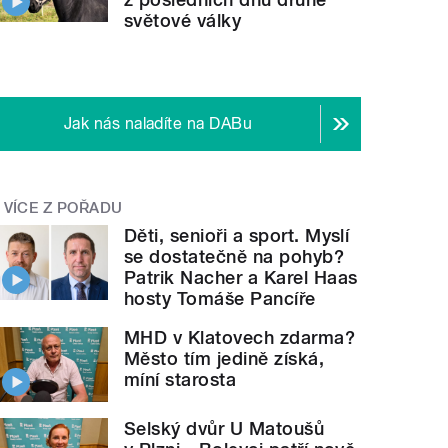
světové války
Jak nás naladíte na DABu
VÍCE Z POŘADU
Děti, senioři a sport. Myslí
se dostatečně na pohyb?
Patrik Nacher a Karel Haas
hosty Tomáše Pancíře
MHD v Klatovech zdarma?
Město tím jedině získá,
míní starosta
Selský dvůr U Matoušů