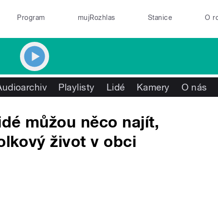
Program
mujRozhlas
Stanice
O r
Audioarchiv
Playlisty
Lidé
Kamery
O nás
idé můžou něco najít,
olkový život v obci