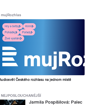
mujRozhlas
Hry a četby
Krimi
Pohádky
Pořady
Živé vysílání
Audiosvět Českého rozhlasu na jednom místě
NEJPOSLOUCHANĚJŠÍ
Jarmila Pospíšilová: Palec