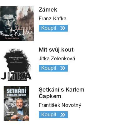
Zámek
Franz Kafka
Koupit
Mít svůj kout
Jitka Zelenková
Koupit
Setkání s Karlem
Čapkem
František Novotný
Koupit