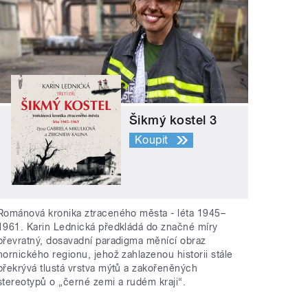
Šikmý kostel 3
Koupit
Románová kronika ztraceného města - léta 1945–
1961. Karin Lednická předkládá do značné míry
převratný, dosavadní paradigma měnící obraz
hornického regionu, jehož zahlazenou historii stále
překrývá tlustá vrstva mýtů a zakořeněných
stereotypů o „černé zemi a rudém kraji“.