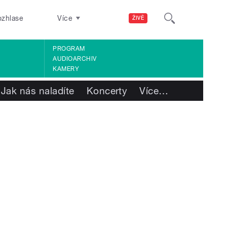
ozhlase
Více
ŽIVĚ
PROGRAM
AUDIOARCHIV
KAMERY
Jak nás naladíte
Koncerty
Více
…