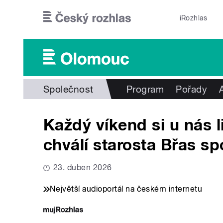
Přejít k hlavnímu obsahu
iRozhlas
Společnost
Program
Pořady
Každý víkend si u nás l
chválí starosta Břas sp
23. duben 2026
Největší audioportál na českém internetu