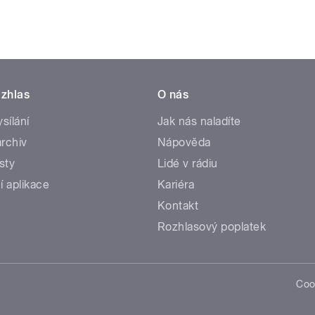
zhlas
O nás
ysílání
Jak nás naladíte
rchiv
Nápověda
sty
Lidé v rádiu
í aplikace
Kariéra
Kontakt
Rozhlasový poplatek
Coo