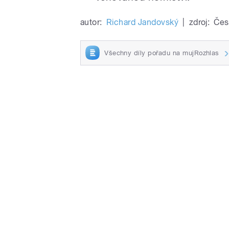
autor:
Richard Jandovský
|
zdroj:
Čes
Všechny díly pořadu na mujRozhlas