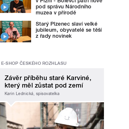
v Plzni - Bolevci patří nově
pod správu Národního
muzea v přírodě
Starý Plzenec slaví velké
jubileum, obyvatelé se těší
z řady novinek
E-SHOP ČESKÉHO ROZHLASU
Závěr příběhu staré Karviné,
který měl zůstat pod zemí
Karin Lednická, spisovatelka