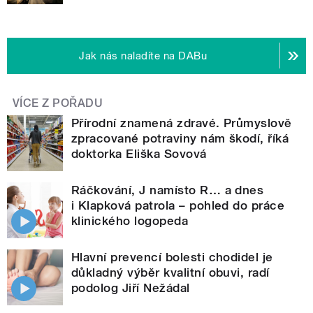
Jak nás naladíte na DABu
VÍCE Z POŘADU
Přírodní znamená zdravé. Průmyslově
zpracované potraviny nám škodí, říká
doktorka Eliška Sovová
Ráčkování, J namísto R… a dnes
i Klapková patrola – pohled do práce
klinického logopeda
Hlavní prevencí bolesti chodidel je
důkladný výběr kvalitní obuvi, radí
podolog Jiří Nežádal