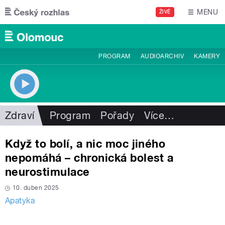
Přejít k hlavnímu obsahu
MENU
ŽIVĚ
PROGRAM
AUDIOARCHIV
KAMERY
Zdraví
Program
Pořady
Více
…
Když to bolí, a nic moc jiného
nepomáhá – chronická bolest a
neurostimulace
10. duben 2025
Apatyka