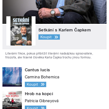
Setkání s Karlem Čapkem
Koupit
Literární fikce, pokus přiblížit literární nadsázkou spisovatele,
filozofa, ale hlavně člověka Karla Čapka trochu jinou formou.
Cantus lucis
Carmina Bohemica
Koupit
Hrob na kopci
Patricia Gibneyová
Koupit