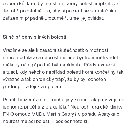
končetin | Martin Gabryš
odborníků, kteří by mu stimultárory bolesti implantovali.
Je totiž podstatné i to, aby si pacient se stimulačním
zařízením případně „rozuměl“, uměl jej ovládat.
Silné příběhy silných bolestí
Vracíme se ale k zásadní skutečnosti: o možnosti
neuromodulace a neurostimulace bychom měli vědět,
měla by nám případně být nabídnuta. Představme si
situaci, kdy někoho například bolesti horní končetiny tak
výrazně a tak chronicky trápí, že by byl ochoten
přistoupit raději k amputaci.
Příběh totiž může mít trochu jiný konec, jak potvrzuje na
jednom z příběhů z praxe lékař Neurochirurgické kliniky
FN Olomouc MUDr. Martin Gabryš v pořadu Apatyka o
neurostimulaci bolestí – poslechněte si.