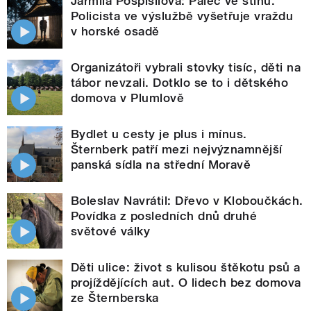
Jarmila Pospíšilová: Palec ve stínu.
Policista ve výslužbě vyšetřuje vraždu
v horské osadě
Organizátoři vybrali stovky tisíc, děti na
tábor nevzali. Dotklo se to i dětského
domova v Plumlově
Bydlet u cesty je plus i mínus.
Šternberk patří mezi nejvýznamnější
panská sídla na střední Moravě
Boleslav Navrátil: Dřevo v Kloboučkách.
Povídka z posledních dnů druhé
světové války
Děti ulice: život s kulisou štěkotu psů a
projíždějících aut. O lidech bez domova
ze Šternberska