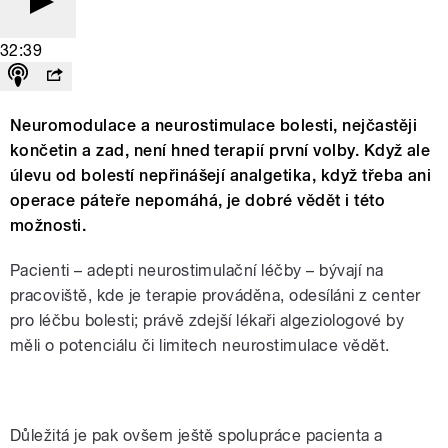
32:39
Neuromodulace a neurostimulace bolesti, nejčastěji
končetin a zad, není hned terapií první volby. Když ale
úlevu od bolestí nepřinášejí analgetika, když třeba ani
operace páteře nepomáhá, je dobré vědět i této
možnosti.
Pacienti – adepti neurostimulační léčby – bývají na
pracoviště, kde je terapie prováděna, odesíláni z center
pro léčbu bolesti; právě zdejší lékaři algeziologové by
měli o potenciálu či limitech neurostimulace vědět.
Apatyka | Chronická bolest páteře,
Důležitá je pak ovšem ještě spolupráce pacienta a