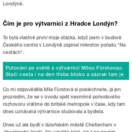
Londýně.
Čím je pro výtvarnici z Hradce Londýn?
To byla vlastně první moje otázka, když jsem v budově
Českého centra v Londýně zapínal mikrofon pořadu "Na
cestách".
Putování po světě s výtvarnicí Mílou Fürstovou:
Stačí cesta i na den třeba blízko a zázrak tam je
Co mi odpověděla Míla Fürstová si poslechnete, já jen
prozradím, že se v úvodu opět nesmírně pohodového
rozhovoru vrátíme do britské metropole v čase, kdy tam
dnes uznávaná výtvarnice studovala a bydlela.
Dnes už ale bydlí v lázeňském městě Cheltenham v