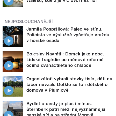
Walesu, kde žije víc ovcí než lidí
NEJPOSLOUCHANĚJŠÍ
Jarmila Pospíšilová: Palec ve stínu.
Policista ve výslužbě vyšetřuje vraždu
v horské osadě
Boleslav Navrátil: Domek jako nebe.
Lidské tragédie po měnové reformě
očima dvanáctiletého chlapce
Organizátoři vybrali stovky tisíc, děti na
tábor nevzali. Dotklo se to i dětského
domova v Plumlově
Bydlet u cesty je plus i mínus.
Šternberk patří mezi nejvýznamnější
panská sídla na střední Moravě