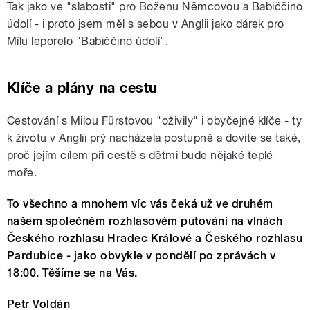
Tak jako ve "slabosti" pro Boženu Němcovou a Babiččino
údolí - i proto jsem měl s sebou v Anglii jako dárek pro
Mílu leporelo "Babiččino údolí".
Klíče a plány na cestu
Cestování s Milou Fürstovou "oživily" i obyčejné klíče - ty
k životu v Anglii prý nacházela postupně a dovíte se také,
proč jejím cílem při cestě s dětmi bude nějaké teplé
moře.
To všechno a mnohem víc vás čeká už ve druhém
našem společném rozhlasovém putování na vlnách
Českého rozhlasu Hradec Králové a Českého rozhlasu
Pardubice - jako obvykle v pondělí po zprávách v
18:00. Těšíme se na Vás.
Petr Voldán