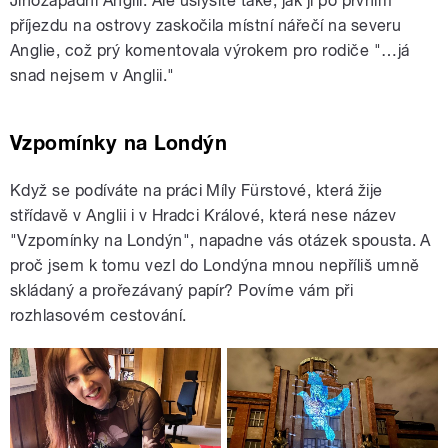
Jihozápadní Anglii. Ale uslyšíte také, jak ji po prvním
příjezdu na ostrovy zaskočila místní nářečí na severu
Anglie, což prý komentovala výrokem pro rodiče "…já
snad nejsem v Anglii."
Vzpomínky na Londýn
Když se podíváte na práci Míly Fürstové, která žije
střídavě v Anglii i v Hradci Králové, která nese název
"Vzpomínky na Londýn", napadne vás otázek spousta. A
proč jsem k tomu vezl do Londýna mnou nepříliš umně
skládaný a prořezávaný papír? Povíme vám při
rozhlasovém cestování.