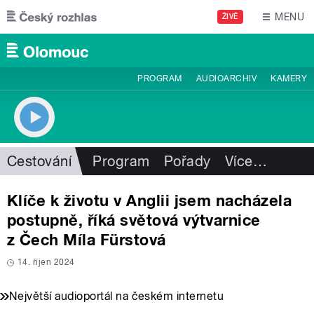
Přejít k hlavnímu obsahu
MENU
ŽIVĚ
PROGRAM
AUDIOARCHIV
KAMERY
Cestování
Program
Pořady
Více
…
Klíče k životu v Anglii jsem nacházela
postupně, říká světová výtvarnice
z Čech Míla Fürstová
14. říjen 2024
Největší audioportál na českém internetu