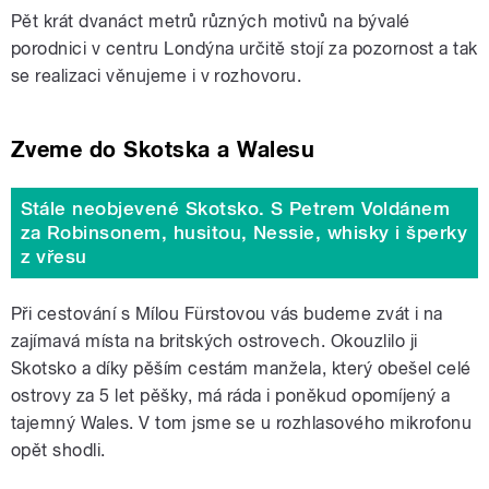
Pět krát dvanáct metrů různých motivů na bývalé
porodnici v centru Londýna určitě stojí za pozornost a tak
se realizaci věnujeme i v rozhovoru.
Zveme do Skotska a Walesu
Stále neobjevené Skotsko. S Petrem Voldánem
za Robinsonem, husitou, Nessie, whisky i šperky
z vřesu
Při cestování s Mílou Fürstovou vás budeme zvát i na
zajímavá místa na britských ostrovech. Okouzlilo ji
Skotsko a díky pěším cestám manžela, který obešel celé
ostrovy za 5 let pěšky, má ráda i poněkud opomíjený a
tajemný Wales. V tom jsme se u rozhlasového mikrofonu
opět shodli.