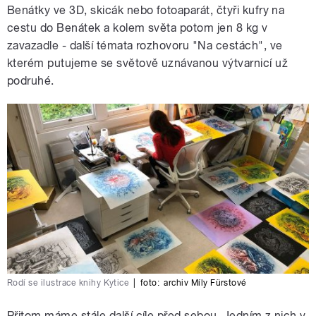
Benátky ve 3D, skicák nebo fotoaparát, čtyři kufry na
cestu do Benátek a kolem světa potom jen 8 kg v
zavazadle - další témata rozhovoru "Na cestách", ve
kterém putujeme se světově uznávanou výtvarnicí už
podruhé.
Rodí se ilustrace knihy Kytice
|
foto:
archiv Míly Fürstové
Přitom máme stále další cíle před sebou. Jedním z nich v