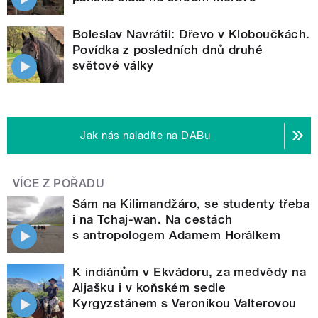
Boleslav Navrátil: Dřevo v Kloboučkách.
Povídka z posledních dnů druhé
světové války
Jak nás naladíte na DABu
VÍCE Z POŘADU
Sám na Kilimandžáro, se studenty třeba
i na Tchaj-wan. Na cestách
s antropologem Adamem Horálkem
K indiánům v Ekvádoru, za medvědy na
Aljašku i v koňském sedle
Kyrgyzstánem s Veronikou Valterovou