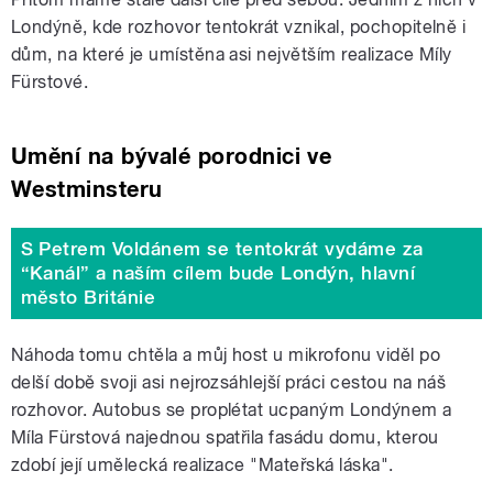
Londýně, kde rozhovor tentokrát vznikal, pochopitelně i
dům, na které je umístěna asi největším realizace Míly
Fürstové.
Umění na bývalé porodnici ve
Westminsteru
S Petrem Voldánem se tentokrát vydáme za
“Kanál” a naším cílem bude Londýn, hlavní
město Británie
Náhoda tomu chtěla a můj host u mikrofonu viděl po
delší době svoji asi nejrozsáhlejší práci cestou na náš
rozhovor. Autobus se proplétat ucpaným Londýnem a
Míla Fürstová najednou spatřila fasádu domu, kterou
zdobí její umělecká realizace "Mateřská láska".