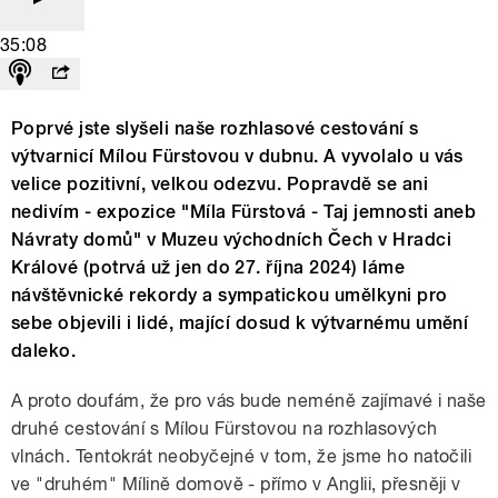
35:08
Poprvé jste slyšeli naše rozhlasové cestování s
výtvarnicí Mílou Fürstovou v dubnu. A vyvolalo u vás
velice pozitivní, velkou odezvu. Popravdě se ani
nedivím - expozice "Míla Fürstová - Taj jemnosti aneb
Návraty domů" v Muzeu východních Čech v Hradci
Králové (potrvá už jen do 27. října 2024) láme
návštěvnické rekordy a sympatickou umělkyni pro
sebe objevili i lidé, mající dosud k výtvarnému umění
daleko.
A proto doufám, že pro vás bude neméně zajímavé i naše
druhé cestování s Mílou Fürstovou na rozhlasových
vlnách. Tentokrát neobyčejné v tom, že jsme ho natočili
ve "druhém" Mílině domově - přímo v Anglii, přesněji v