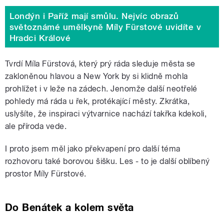
Londýn i Paříž mají smůlu. Nejvíc obrazů
světoznámé umělkyně Míly Fürstové uvidíte v
Hradci Králové
Tvrdí Míla Fürstová, který prý ráda sleduje města se
zakloněnou hlavou a New York by si klidně mohla
prohlížet i v leže na zádech. Jenomže další neotřelé
pohledy má ráda u řek, protékající městy. Zkrátka,
uslyšíte, že inspiraci výtvarnice nachází takřka kdekoli,
ale příroda vede.
I proto jsem měl jako překvapení pro další téma
rozhovoru také borovou šišku. Les - to je další oblíbený
prostor Míly Fürstové.
Do Benátek a kolem světa