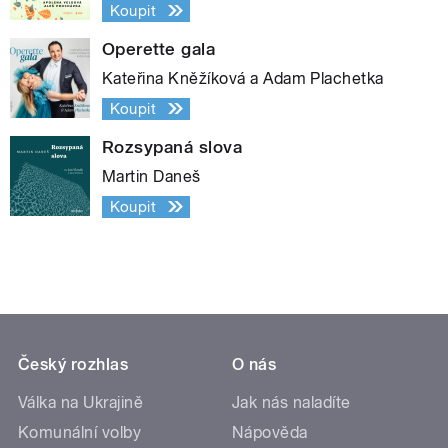
Koupit
Operette gala
Kateřina Kněžíková a Adam Plachetka
Koupit
Rozsypaná slova
Martin Daneš
Koupit
Český rozhlas
O nás
Válka na Ukrajině
Jak nás naladíte
Komunální volby
Nápověda