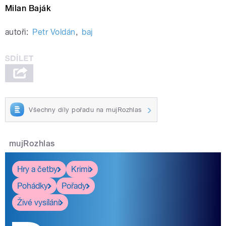
Milan Baják
autoři:
Petr Voldán
,
baj
Všechny díly pořadu na mujRozhlas
mujRozhlas
Hry a četby
Krimi
Pohádky
Pořady
Živé vysílání