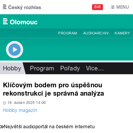
Přejít k hlavnímu obsahu
MENU
ŽIVĚ
PROGRAM
AUDIOARCHIV
KAMERY
Hobby
Program
Pořady
Více
…
Klíčovým bodem pro úspěšnou
rekonstrukci je správná analýza
19. duben 2025 14:00
Hobby magazín
Největší audioportál na českém internetu