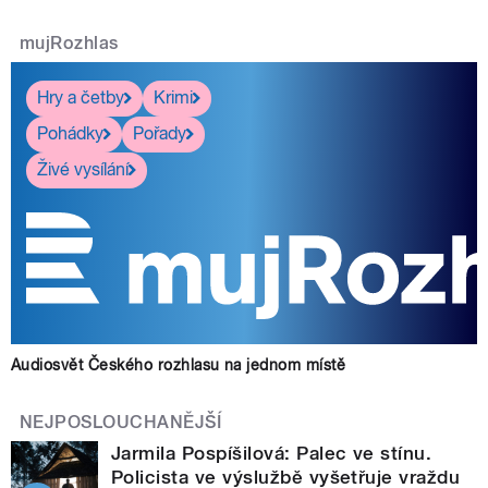
mujRozhlas
Hry a četby
Krimi
Pohádky
Pořady
Živé vysílání
Audiosvět Českého rozhlasu na jednom místě
NEJPOSLOUCHANĚJŠÍ
Jarmila Pospíšilová: Palec ve stínu.
Policista ve výslužbě vyšetřuje vraždu