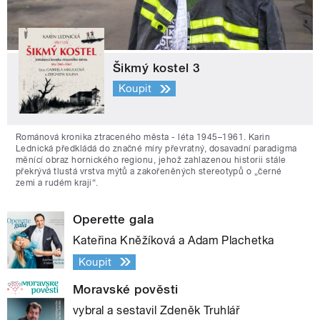
Šikmý kostel 3
Koupit
Románová kronika ztraceného města - léta 1945–1961. Karin
Lednická předkládá do značné míry převratný, dosavadní paradigma
měnící obraz hornického regionu, jehož zahlazenou historii stále
překrývá tlustá vrstva mýtů a zakořeněných stereotypů o „černé
zemi a rudém kraji“.
Operette gala
Kateřina Kněžíková a Adam Plachetka
Koupit
Moravské pověsti
vybral a sestavil Zdeněk Truhlář