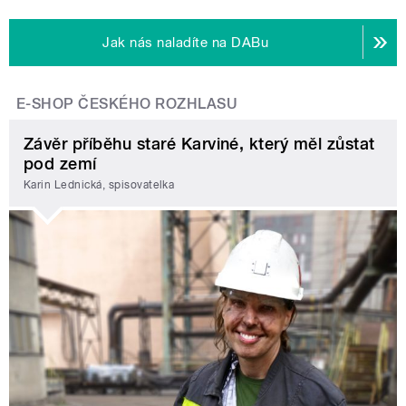
Jak nás naladíte na DABu
E-SHOP ČESKÉHO ROZHLASU
Závěr příběhu staré Karviné, který měl zůstat
pod zemí
Karin Lednická, spisovatelka