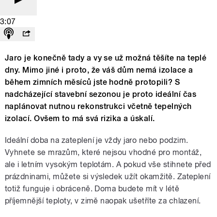
3:07
Jaro je konečně tady a vy se už možná těšíte na teplé
dny. Mimo jiné i proto, že váš dům nemá izolace a
během zimních měsíců jste hodně protopili? S
nadcházející stavební sezonou je proto ideální čas
naplánovat nutnou rekonstrukci včetně tepelných
izolací. Ovšem to má svá rizika a úskalí.
Ideální doba na zateplení je vždy jaro nebo podzim.
Vyhnete se mrazům, které nejsou vhodné pro montáž,
ale i letním vysokým teplotám. A pokud vše stihnete před
prázdninami, můžete si výsledek užít okamžitě. Zateplení
totiž funguje i obráceně. Doma budete mít v létě
příjemnější teploty, v zimě naopak ušetříte za chlazení.