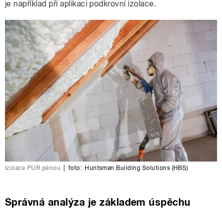
je například při aplikaci podkrovní izolace.
Izolace PUR pěnou
|
foto:
Huntsman Building Solutions (HBS)
Správná analýza je základem úspěchu