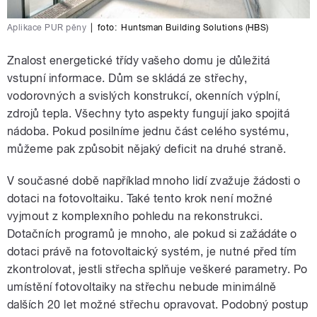
Aplikace PUR pěny
|
foto:
Huntsman Building Solutions (HBS)
Znalost energetické třídy vašeho domu je důležitá
vstupní informace. Dům se skládá ze střechy,
vodorovných a svislých konstrukcí, okenních výplní,
zdrojů tepla. Všechny tyto aspekty fungují jako spojitá
nádoba. Pokud posilníme jednu část celého systému,
můžeme pak způsobit nějaký deficit na druhé straně.
V současné době například mnoho lidí zvažuje žádosti o
dotaci na fotovoltaiku. Také tento krok není možné
vyjmout z komplexního pohledu na rekonstrukci.
Dotačních programů je mnoho, ale pokud si zažádáte o
dotaci právě na fotovoltaický systém, je nutné před tím
zkontrolovat, jestli střecha splňuje veškeré parametry. Po
umístění fotovoltaiky na střechu nebude minimálně
dalších 20 let možné střechu opravovat. Podobný postup