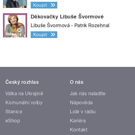
Koupit
Děkovačky Libuše Švormové
Libuše Švormová - Patrik Rozehnal
Koupit
Český rozhlas
O nás
Válka na Ukrajině
Jak nás naladíte
Komunální volby
Nápověda
Stanice
Lidé v rádiu
eShop
Kariéra
Kontakt